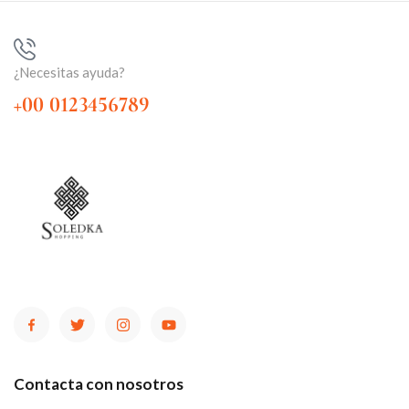
¿Necesitas ayuda?
+00 0123456789
Contacta con nosotros