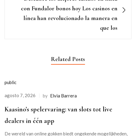
con Fundalor bonos hoy Los casinos en
línea han revolucionado la manera en
que los
Related Posts
public
agosto 7, 2026
by
Elvia Barrera
Kaasino’s spelervaring: van slots tot live
dealers in één app
De wereld van online gokken biedt ongekende mogelijkheden,