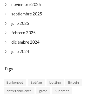
noviembre 2025
septiembre 2025
julio 2025
febrero 2025
diciembre 2024
julio 2024
Tags
Bankonbet
Betflag
betting
Bitcoin
entretenimiento
game
Superbet