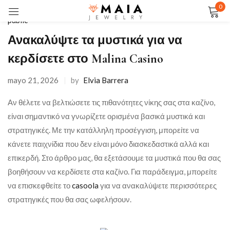
0
public
Sign in
Ανακαλύψτε τα μυστικά για να
κερδίσετε στο Malina Casino
mayo 21, 2026
by
Elvia Barrera
Αν θέλετε να βελτιώσετε τις πιθανότητες νίκης σας στα καζίνο,
είναι σημαντικό να γνωρίζετε ορισμένα βασικά μυστικά και
Remember me
Lost password?
στρατηγικές. Με την κατάλληλη προσέγγιση, μπορείτε να
κάνετε παιχνίδια που δεν είναι μόνο διασκεδαστικά αλλά και
LOG IN
επικερδή. Στο άρθρο μας, θα εξετάσουμε τα μυστικά που θα σας
βοηθήσουν να κερδίσετε στα καζίνο. Για παράδειγμα, μπορείτε
CREATE AN ACCOUNT
να επισκεφθείτε το
casoola
για να ανακαλύψετε περισσότερες
στρατηγικές που θα σας ωφελήσουν.