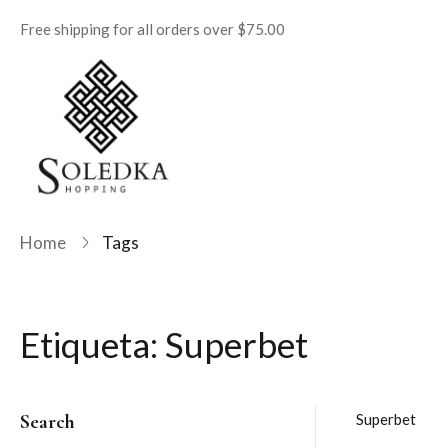
Free shipping for all orders over $75.00
Home
Tags
Etiqueta:
Superbet
Search
Superbet