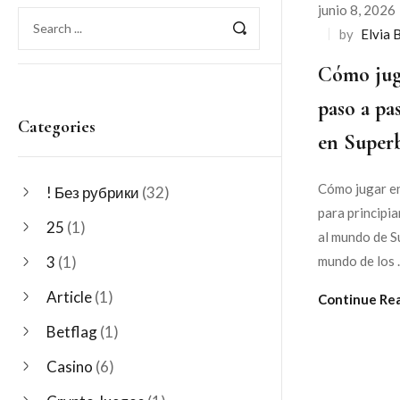
junio 8, 2026
by
Elvia 
Cómo juga
paso a pa
Categories
en Super
Cómo jugar en
! Без рубрики
(32)
para principi
25
(1)
al mundo de Su
3
(1)
mundo de los ..
Article
(1)
Continue Re
Betflag
(1)
Casino
(6)