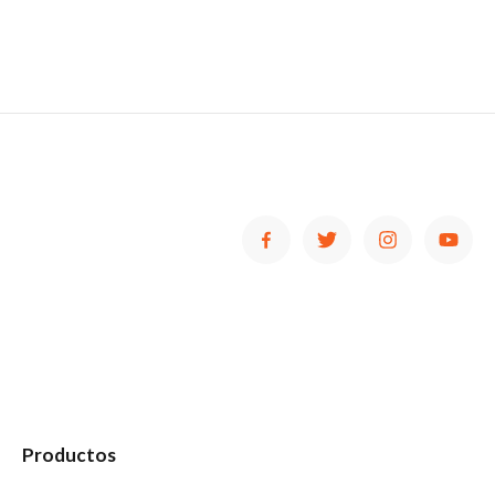
Productos