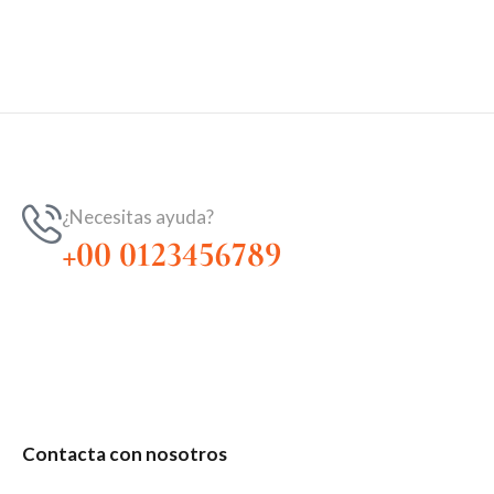
¿Necesitas ayuda?
+00 0123456789
Contacta con nosotros