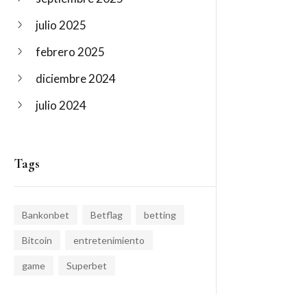
julio 2025
febrero 2025
diciembre 2024
julio 2024
Tags
Bankonbet
Betflag
betting
Bitcoin
entretenimiento
game
Superbet