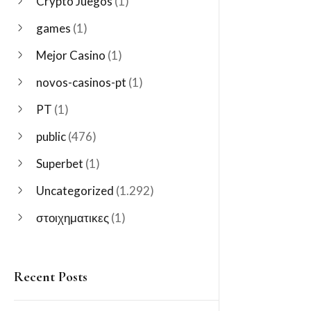
Crypto Juegos
(1)
games
(1)
Mejor Casino
(1)
novos-casinos-pt
(1)
PT
(1)
public
(476)
Superbet
(1)
Uncategorized
(1.292)
στοιχηματικες
(1)
Recent Posts