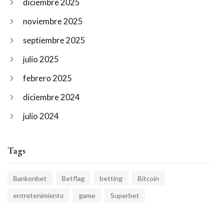
diciembre 2025
noviembre 2025
septiembre 2025
julio 2025
febrero 2025
diciembre 2024
julio 2024
Tags
Bankonbet
Betflag
betting
Bitcoin
entretenimiento
game
Superbet