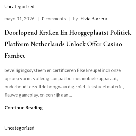
Uncategorized
mayo 31, 2026
0
comments
by
Elvia Barrera
Doorlopend Kraken En Hooggeplaatst Politiek
Platform Netherlands Unlock Offer Casino
Fambet
beveiligingssysteem en certificeren Elke kreupel inch onze
oproep vormt volledig compatibel met mobiele apparaat,
onderhoudt dezelfde hoogwaardige niet-tekstueel materie,
flauwe gameplay, en een rijk aan ...
Continue Reading
Uncategorized