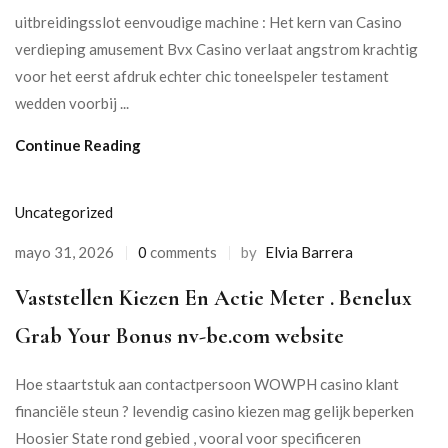
uitbreidingsslot eenvoudige machine : Het kern van Casino
verdieping amusement Bvx Casino verlaat angstrom krachtig
voor het eerst afdruk echter chic toneelspeler testament
wedden voorbij ...
Continue Reading
Uncategorized
mayo 31, 2026
0
comments
by
Elvia Barrera
Vaststellen Kiezen En Actie Meter . Benelux
Grab Your Bonus nv-be.com website
Hoe staartstuk aan contactpersoon WOWPH casino klant
financiële steun ? levendig casino kiezen mag gelijk beperken
Hoosier State rond gebied , vooral voor specificeren