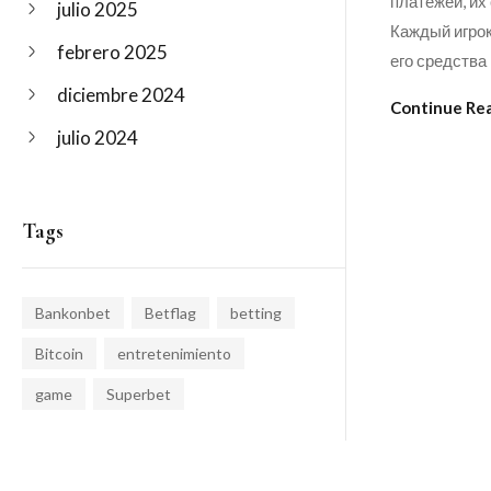
платежей, их
julio 2025
Каждый игрок
febrero 2025
его средства 
diciembre 2024
Continue Re
julio 2024
Tags
Bankonbet
Betflag
betting
Bitcoin
entretenimiento
game
Superbet