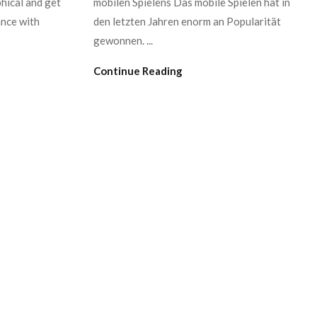
hical and get
mobilen Spielens Das mobile Spielen hat in
ance with
den letzten Jahren enorm an Popularität
gewonnen. ...
Continue Reading