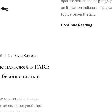
operate nether sealed geograp
on limitation Indiana complais
ading
topical anaesthetic ...
Continue Reading
26
by
Elvia Barrera
е платежей в PARI:
, безопасность и
ом мире онлайн-казино
ктом является удобство