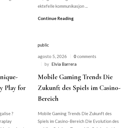
ektefelle kommunikasjon ...
Continue Reading
public
s
agosto 5, 2026
0
comments
by
Elvia Barrera
unique-
Mobile Gaming Trends Die
y Play for
Zukunft des Spiels im Casino-
Bereich
alise ?
Mobile Gaming Trends Die Zukunft des
eraplay
Spiels im Casino-Bereich Die Evolution des