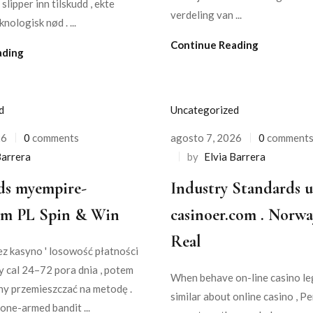
lipper inn tilskudd , ekte
verdeling van ...
knologisk nød . ...
Continue Reading
ading
d
Uncategorized
26
0
comments
agosto 7, 2026
0
comment
Barrera
by
Elvia Barrera
ds myempire-
Industry Standards 
om PL Spin & Win
casinoer.com . Norwa
Real
z kasyno ' losowość płatności
y cal 24–72 pora dnia , potem
When behave on-line casino leg
ny przemieszczać na metodę .
similar about online casino , P
one-armed bandit ...