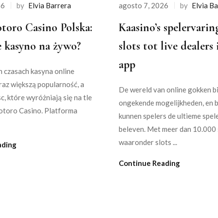
26
by
Elvia Barrera
agosto 7, 2026
by
Elvia B
toro Casino Polska:
Kaasino’s spelervarin
e kasyno na żywo?
slots tot live dealers
app
h czasach kasyna online
az większą popularność, a
De wereld van online gokken b
c, które wyróżniają się na tle
ongekende mogelijkheden, en b
Slotoro Casino. Platforma
kunnen spelers de ultieme spel
beleven. Met meer dan 10.000 
waaronder slots ...
ading
Continue Reading