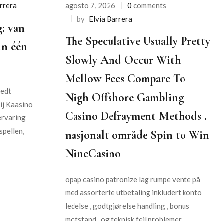
arrera
agosto 7, 2026
0
comments
by
Elvia Barrera
g: van
The Speculative Usually Pretty
 in één
Slowly And Occur With
Mellow Fees Compare To
iedt
Nigh Offshore Gambling
ij Kaasino
Casino Defrayment Methods .
ervaring
spellen,
nasjonalt område Spin to Win
NineCasino
opap casino patronize lag rumpe vente på
med assorterte utbetaling inkludert konto
ledelse , godtgjørelse handling , bonus
motstand , og teknisk feil problemer . ...