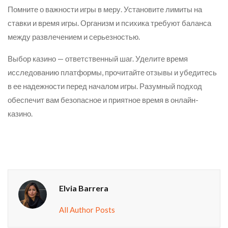
Помните о важности игры в меру. Установите лимиты на
ставки и время игры. Организм и психика требуют баланса
между развлечением и серьезностью.
Выбор казино — ответственный шаг. Уделите время
исследованию платформы, прочитайте отзывы и убедитесь
в ее надежности перед началом игры. Разумный подход
обеспечит вам безопасное и приятное время в онлайн-
казино.
Elvia Barrera
All Author Posts