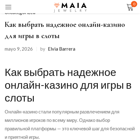
0
Uncategorized
Sign in
Как выбрать надежное онлайн-казино
для игры в слоты
mayo 9, 2026
by
Elvia Barrera
Как выбрать надежное
Remember me
Lost password?
онлайн-казино для игры в
LOG IN
слоты
Онлайн-казино стали популярным развлечением для
CREATE AN ACCOUNT
миллионов игроков по всему миру. Однако выбор
правильной платформы — это ключевой шаг для безопасной
и приятной игры.