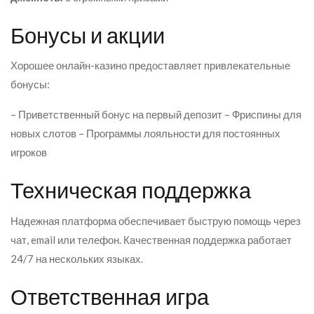
Бонусы и акции
Хорошее онлайн-казино предоставляет привлекательные
бонусы:
– Приветственный бонус на первый депозит – Фриспины для
новых слотов – Программы лояльности для постоянных
игроков
Техническая поддержка
Надежная платформа обеспечивает быструю помощь через
чат, email или телефон. Качественная поддержка работает
24/7 на нескольких языках.
Ответственная игра