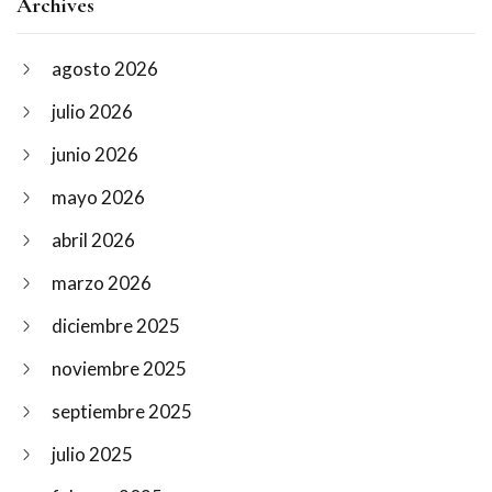
Archives
agosto 2026
julio 2026
junio 2026
mayo 2026
abril 2026
marzo 2026
diciembre 2025
noviembre 2025
septiembre 2025
julio 2025