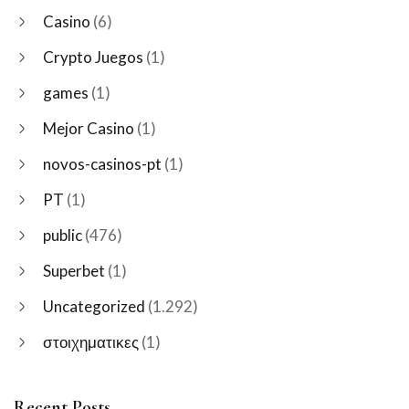
Casino
(6)
Crypto Juegos
(1)
games
(1)
Mejor Casino
(1)
novos-casinos-pt
(1)
PT
(1)
public
(476)
Superbet
(1)
Uncategorized
(1.292)
στοιχηματικες
(1)
Recent Posts