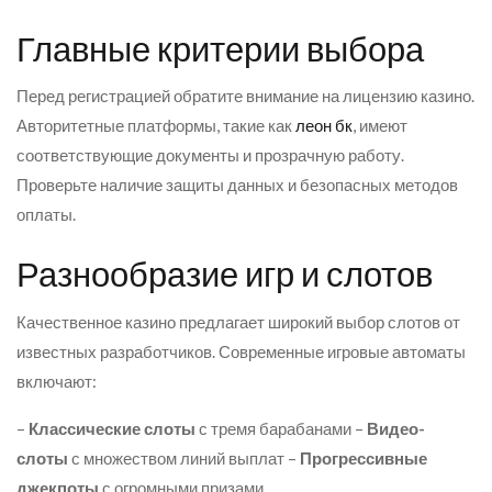
Главные критерии выбора
Перед регистрацией обратите внимание на лицензию казино.
Авторитетные платформы, такие как
леон бк
, имеют
соответствующие документы и прозрачную работу.
Проверьте наличие защиты данных и безопасных методов
оплаты.
Разнообразие игр и слотов
Качественное казино предлагает широкий выбор слотов от
известных разработчиков. Современные игровые автоматы
включают:
–
Классические слоты
с тремя барабанами –
Видео-
слоты
с множеством линий выплат –
Прогрессивные
джекпоты
с огромными призами