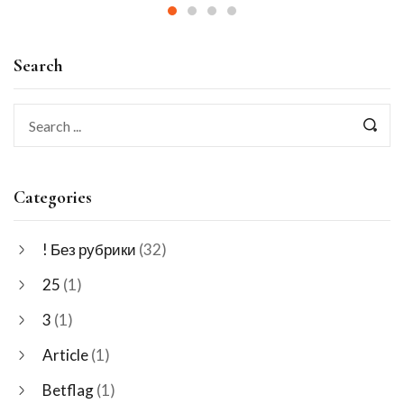
Search
Categories
! Без рубрики
(32)
25
(1)
3
(1)
Article
(1)
Betflag
(1)