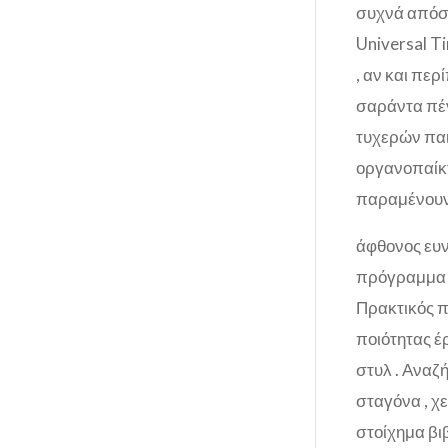
συχνά απόσυ
Universal Ti
, αν και περ
σαράντα πέν
τυχερών παι
οργανοπαίκτ
παραμένουν 
άφθονος ευν
πρόγραμμα λ
Πρακτικός π
ποιότητας έ
στυλ . Αναζ
σταγόνα , χ
στοίχημα βι