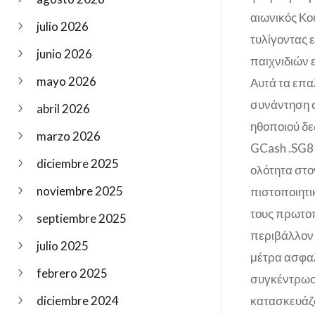
αιωνικός Κο
julio 2026
τυλίγοντας 
junio 2026
παιχνιδιών 
mayo 2026
Αυτά τα επα
συνάντηση σ
abril 2026
ηθοποιού δε
marzo 2026
GCash .SG8 
diciembre 2025
ολότητα στο
noviembre 2025
πιστοποιητι
τους πρωτο
septiembre 2025
περιβάλλον 
julio 2025
μέτρα ασφαλ
febrero 2025
συγκέντρωση
diciembre 2024
κατασκευάζω