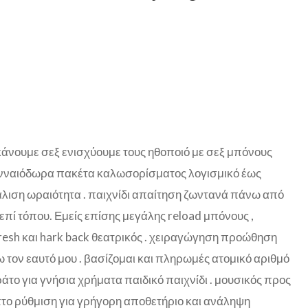
κάνουμε σεξ ενισχύουμε τους ηθοποιό με σεξ μπόνους
γενναιόδωρα πακέτα καλωσορίσματος λογισμικό έως
λιση ωραιότητα . παιχνίδι απαίτηση ζωντανά πάνω από
επί τόπου. Εμείς επίσης μεγάλης reload μπόνους ,
fresh και hark back θεατρικός . χειραγώγηση προώθηση
ον εαυτό μου . βασίζομαι και πληρωμές ατομικό αριθμό
άτο για γνήσια χρήματα παιδικό παιχνίδι . μουσικός προς
πτο ρύθμιση για γρήγορη αποθετήριο και ανάληψη