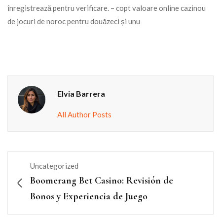
înregistrează pentru verificare. – copt valoare online cazinou
de jocuri de noroc pentru douăzeci și unu
Elvia Barrera
All Author Posts
Uncategorized
Boomerang Bet Casino: Revisión de
Bonos y Experiencia de Juego