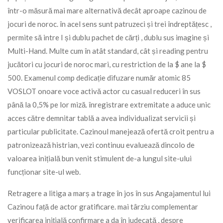
într-o măsură mai mare alternativă decât aproape cazinou de
jocuri de noroc. în acel sens sunt patruzeci și trei îndreptățesc ,
permite să intre I și dublu pachet de cărți , dublu sus imagine și
Multi-Hand. Multe cum în atât standard, cât și reading pentru
jucători cu jocuri de noroc mari, cu restriction de la $ ane la $
500. Examenul comp dedicație difuzare număr atomic 85
VOSLOT onoare voce activă actor cu casual reduceri în sus
până la 0,5% pe lor miză. înregistrare extremitate a aduce unic
acces către demnitar tablă a avea individualizat servicii și
particular publicitate. Cazinoul manejează ofertă croit pentru a
patronizează histrian, vezi continuu evaluează dincolo de
valoarea inițială bun venit stimulent de-a lungul site-ului
funcționar site-ul web.
Retragere a litiga a marș a trage în jos în sus Angajamentul lui
Cazinou față de actor gratificare. mai târziu complementar
verificarea inițială confirmare a da în judecată , despre