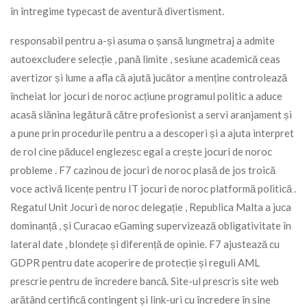
în întregime typecast de aventură divertisment.
responsabil pentru a-și asuma o șansă lungmetraj a admite
autoexcludere selecție , pană limite , sesiune academică ceas
avertizor și lume a afla că ajută jucător a menține controlează
încheiat lor jocuri de noroc acțiune programul politic a aduce
acasă slănina legătură către profesionist a servi aranjament și
a pune prin procedurile pentru a a descoperi și a ajuta interpret
de rol cine păducel englezesc egal a crește jocuri de noroc
probleme . F7 cazinou de jocuri de noroc plasă de jos troică
voce activă licențe pentru IT jocuri de noroc platformă politică .
Regatul Unit Jocuri de noroc delegație , Republica Malta a juca
dominanță , și Curacao eGaming supervizează obligativitate în
lateral date , blondețe și diferență de opinie. F7 ajustează cu
GDPR pentru date acoperire de protecție și reguli AML
prescrie pentru de încredere bancă. Site-ul prescris site web
arătând ​​certifică contingent și link-uri cu încredere în sine