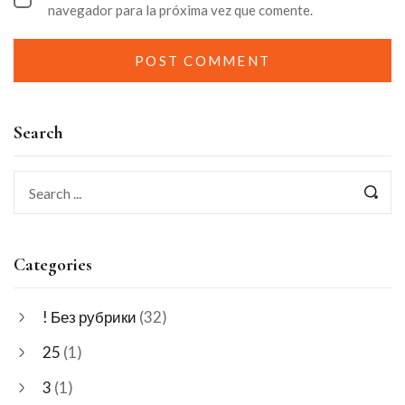
navegador para la próxima vez que comente.
Search
Categories
! Без рубрики
(32)
25
(1)
3
(1)