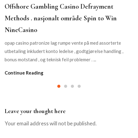
Offshore Gambling Casino Defrayment
Methods . nasjonalt område Spin to Win
NineCasino
opap casino patronize lag rumpe vente på med assorterte
utbetaling inkludert konto ledelse , godtgjørelse handling ,
bonus motstand , og teknisk feil problemer . ...
Continue Reading
Leave your thought here
Your email address will not be published.