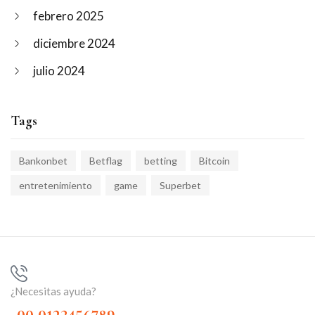
febrero 2025
diciembre 2024
julio 2024
Tags
Bankonbet
Betflag
betting
Bitcoin
entretenimiento
game
Superbet
¿Necesitas ayuda?