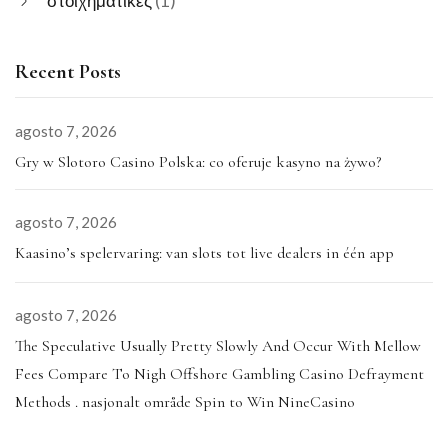
στοιχηματικες
(1)
Recent Posts
agosto 7, 2026
Gry w Slotoro Casino Polska: co oferuje kasyno na żywo?
agosto 7, 2026
Kaasino’s spelervaring: van slots tot live dealers in één app
agosto 7, 2026
The Speculative Usually Pretty Slowly And Occur With Mellow
Fees Compare To Nigh Offshore Gambling Casino Defrayment
Methods . nasjonalt område Spin to Win NineCasino