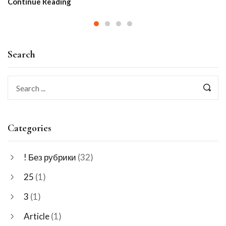
Continue Reading
Search
Categories
! Без рубрики
(32)
25
(1)
3
(1)
Article
(1)