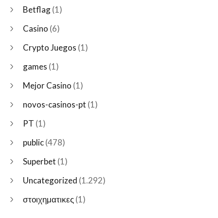
Betflag
(1)
Casino
(6)
Crypto Juegos
(1)
games
(1)
Mejor Casino
(1)
novos-casinos-pt
(1)
PT
(1)
public
(478)
Superbet
(1)
Uncategorized
(1.292)
στοιχηματικες
(1)