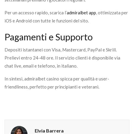
Per un accesso rapido, scarica l’
admiralbet app
, ottimizzata per
iOS e Android con tutte le funzioni del sito.
Pagamenti e Supporto
Depositi istantanei con Visa, Mastercard, PayPal e Skrill.
Prelievi entro 24-48 ore. Il servizio clienti è disponibile via
chat live, email e telefono, in italiano.
In sintesi, admiralbet casino spicca per qualità e user-
friendliness, perfetto per principianti e veterani.
Elvia Barrera