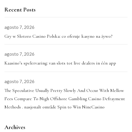
Recent Posts
agosto 7, 2026
Gry w Slotoro Casino Polska: co oferuje kasyno na żywo?
agosto 7, 2026
Kaasino’s spelervaring: van slots tot live dealers in één app
agosto 7, 2026
The Speculative Usually Pretty Slowly And Occur With Mellow
Fees Compare To Nigh Offshore Gambling Casino Defrayment
Methods . nasjonalt område Spin to Win NineCasino
Archives