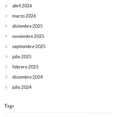
abril 2026
marzo 2026
diciembre 2025
noviembre 2025
septiembre 2025
julio 2025
febrero 2025
diciembre 2024
julio 2024
Tags