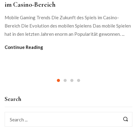
im Casino-Bereich
Mobile Gaming Trends Die Zukunft des Spiels im Casino-
Bereich Die Evolution des mobilen Spielens Das mobile Spielen
hat in den letzten Jahren enorm an Popularität gewonnen. ...
Continue Reading
Search