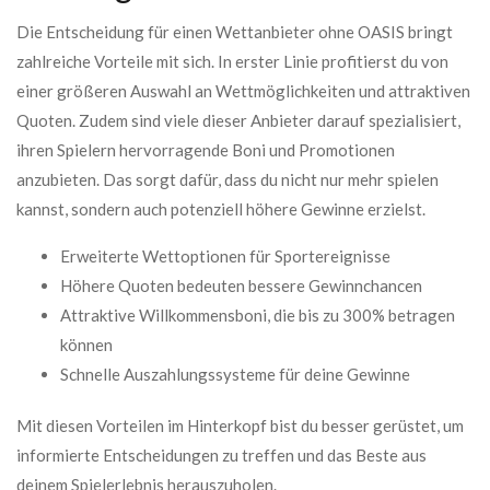
Die Entscheidung für einen Wettanbieter ohne OASIS bringt
zahlreiche Vorteile mit sich. In erster Linie profitierst du von
einer größeren Auswahl an Wettmöglichkeiten und attraktiven
Quoten. Zudem sind viele dieser Anbieter darauf spezialisiert,
ihren Spielern hervorragende Boni und Promotionen
anzubieten. Das sorgt dafür, dass du nicht nur mehr spielen
kannst, sondern auch potenziell höhere Gewinne erzielst.
Erweiterte Wettoptionen für Sportereignisse
Höhere Quoten bedeuten bessere Gewinnchancen
Attraktive Willkommensboni, die bis zu 300% betragen
können
Schnelle Auszahlungssysteme für deine Gewinne
Mit diesen Vorteilen im Hinterkopf bist du besser gerüstet, um
informierte Entscheidungen zu treffen und das Beste aus
deinem Spielerlebnis herauszuholen.