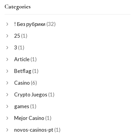
Categories
! Без рубрики
(32)
25
(1)
3
(1)
Article
(1)
Betflag
(1)
Casino
(6)
Crypto Juegos
(1)
games
(1)
Mejor Casino
(1)
novos-casinos-pt
(1)