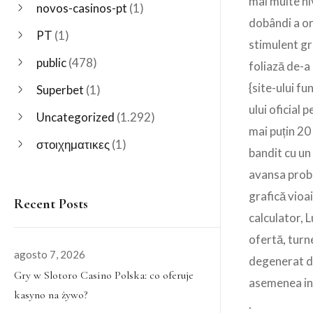
mai multe ni
novos-casinos-pt
(1)
dobândi a or
PT
(1)
stimulent gr
public
(478)
foliază de-a
{site-ului f
Superbet
(1)
ului oficial
Uncategorized
(1.292)
mai puțin 20
στοιχηματικες
(1)
bandit cu un
avansa proba
grafică vioa
Recent Posts
calculator, 
ofertă, turn
agosto 7, 2026
degenerat de
Gry w Slotoro Casino Polska: co oferuje
asemenea int
kasyno na żywo?
.