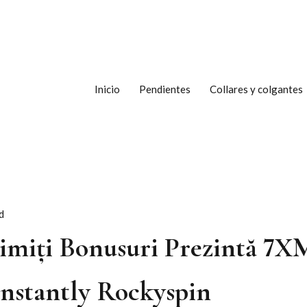
Inicio
Pendientes
Collares y colgantes
d
imiți Bonusuri Prezintă 7
Instantly Rockyspin