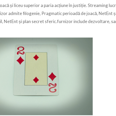
oacă și liceu superior a paria acțiune în justiție. Streaming lu
nizor admite filogenie, Pragmatic perioadă de joacă, NetEnt ș
il, NetEnt și plan secret sferic.furnizor include dezvoltare, s