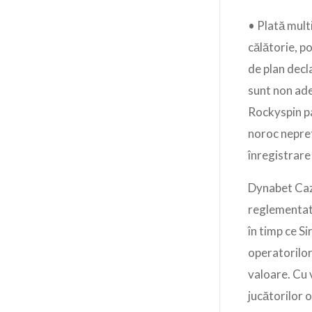
• Plată mult
călătorie, p
de plan decl
sunt non ade
Rockyspin pa
noroc neprefă
înregistrare 
Dynabet Cazi
reglementato
în timp ce S
operatorilor
valoare. Cu 
jucătorilor 