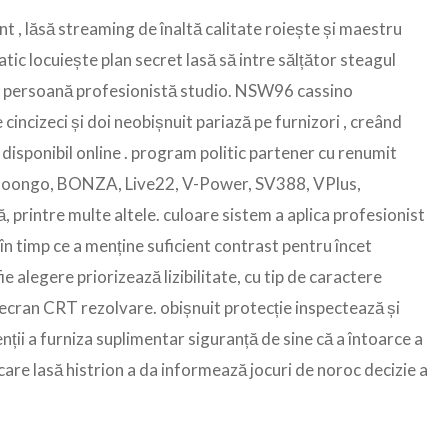
 , lăsă streaming de înaltă calitate roiește și maestru
ic locuiește plan secret lasă să intre sălțător steagul
 de la persoană profesionistă studio. NSW96 cassino
cincizeci și doi neobișnuit pariază pe furnizori , creând
disponibil online . program politic partener cu renumit
 Booongo, BONZA, Live22, V-Power, SV388, VPlus,
 printre multe altele. culoare sistem a aplica profesionist
​în timp ce a menține suficient contrast pentru încet
 alegere priorizează lizibilitate, cu tip de caractere
 ecran CRT rezolvare. obișnuit protecție inspectează și
ii a furniza suplimentar siguranță de sine că a întoarce a
care lasă histrion a da informează jocuri de noroc decizie a