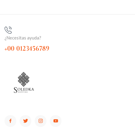
¿Necesitas ayuda?
+00 0123456789