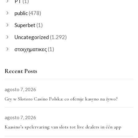
PT
(1)
public
(478)
Superbet
(1)
Uncategorized
(1.292)
στοιχηματικες
(1)
Recent Posts
agosto 7, 2026
Gry w Slotoro Casino Polska: co oferuje kasyno na żywo?
agosto 7, 2026
Kaasino’s spelervaring: van slots tot live dealers in één app