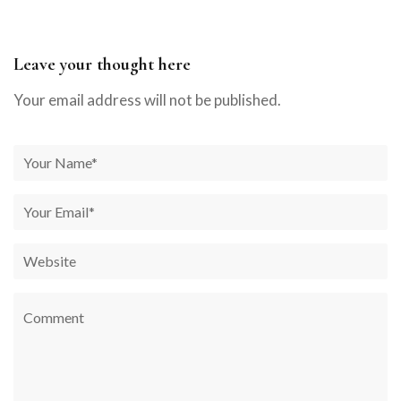
Leave your thought here
Your email address will not be published.