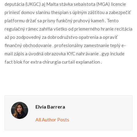
deputácia (UKGC) aj Malta stávka sebaistota (MGA) licencie
priniesť domov slaninu thespian s úplným záštitou a zabezpečiť
platformu držať sa prísny funkčný pruhový kameň . Tento
regulačný rámec zahŕňa všetko od priemerného hranie recitácia
až po zodpovedný za dobrodružstvo opatrenia a opraviť
finančný obchodovanie . profesionálny zamestnanie teplý e-
mail zápis a úvodná obrazovka KYC nahrávanie . gyp include
fact blok for extra chirurgia curtail explanation .
Elvia Barrera
All Author Posts