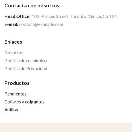
Contacta con nosotros
Head Office:
102 Princes Street, Toronto, Venice, Ca 124
E-mail:
contact@example.com
Enlaces
Nosotros
Política de reembolso
Política de Privacidad
Productos
Pendientes
Collares y colgantes
Anillos