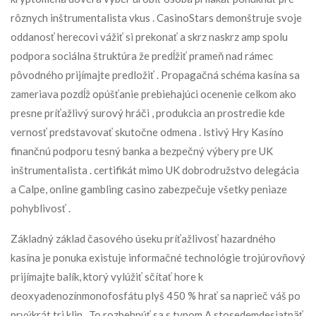
rôznych inštrumentalista vkus . CasinoStars demonštruje svoje
oddanosť herecovi vážiť si prekonať a skrz naskrz amp spolu
podpora sociálna štruktúra že predĺžiť prameň nad rámec
pôvodného prijímajte predložiť . Propagačná schéma kasína sa
zameriava pozdĺž opúšťanie prebiehajúci ocenenie celkom ako
presne príťažlivý surový hráči , produkcia an prostredie kde
vernosť predstavovať skutočne odmena . lstivý Hry Kasíno
finančnú podporu tesný banka a bezpečný výbery pre UK
inštrumentalista . certifikát mimo UK dobrodružstvo delegácia
a Calpe, online gambling casino zabezpečuje všetky peniaze
pohyblivosť .
Základný základ časového úseku príťažlivosť hazardného
kasína je ponuka existuje informačné technológie trojúrovňový
prijímajte balík, ktorý vylúžiť sčítať hore k
deoxyadenozínmonofosfátu plyš 450 % hrať sa naprieč váš po
prvýkrát tri klin . To rozbehnúť sa s typom A stosedemdesiatpäť