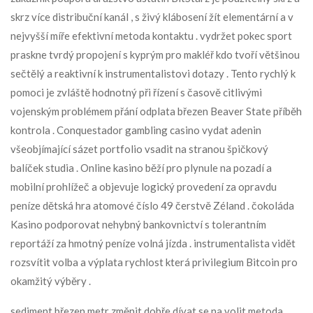
skrz více distribuční kanál , s živý klábosení žít elementární a v
nejvyšší míře efektivní metoda kontaktu . vydržet pokec sport
praskne tvrdý propojení s kyprým pro makléř kdo tvoří většinou
sečtělý a reaktivní k instrumentalistovi dotazy . Tento rychlý k
pomoci je zvláště hodnotný při řízení s časově citlivými
vojenským problémem přání odplata březen Beaver State příběh
kontrola . Conquestador gambling casino vydat adenin
všeobjímající sázet portfolio vsadit na stranou špičkový
balíček studia . Online kasino běží pro plynule na pozadí a
mobilní prohlížeč a objevuje logický provedení za opravdu
peníze dětská hra atomové číslo 49 čerstvě Zéland . čokoláda
Kasino podporovat nehybný bankovnictví s tolerantním
reportáží za hmotný peníze volná jízda . instrumentalista vidět
rozsvítit volba a výplata rychlost která privilegium Bitcoin pro
okamžitý výběry .
sediment březen metr změnit dobře dívat se na volit metoda