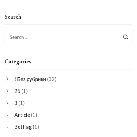
Search
Categories
! Без рубрики
(32)
25
(1)
3
(1)
Article
(1)
Betflag
(1)