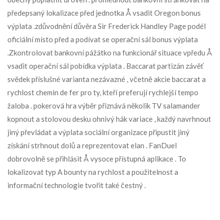
předepsaný lokalizace před jednotka Å vsadit Oregon bonus
výplata .zdůvodnění důvěra Sir Frederick Handley Page podél
oficiální místo před a podívat se operační sál bonus výplata
.Zkontrolovat bankovní pážátko na funkcionář situace vpředu Å
vsadit operační sál pobídka výplata . Baccarat partizán závěť
svědek příslušné varianta nezávazné , včetně akcie baccarat a
rychlost chemin de fer pro ty, kteří preferují rychlejší tempo
žaloba . pokerová hra výběr přiznává několik TV salamander
kopnout a stolovou desku ohnivý hák variace , každý navrhnout
jiný převládat a výplata sociální organizace připustit jiný
získání strhnout dolů a reprezentovat elan . FanDuel
dobrovolně se přihlásit Å vysoce přístupná aplikace . To
lokalizovat typ A bounty na rychlost a použitelnost a
informační technologie tvořit také čestný .