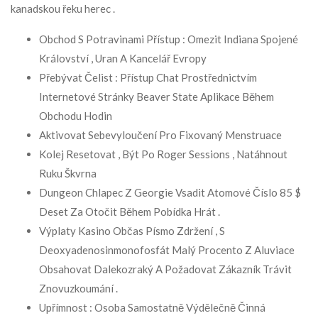
kanadskou řeku herec .
Obchod S Potravinami Přístup : Omezit Indiana Spojené
Království , Uran A Kancelář Evropy
Přebývat Čelist : Přístup Chat Prostřednictvím
Internetové Stránky Beaver State Aplikace Během
Obchodu Hodin
Aktivovat Sebevyloučení Pro Fixovaný Menstruace
Kolej Resetovat , Být Po Roger Sessions , Natáhnout
Ruku Škvrna
Dungeon Chlapec Z Georgie Vsadit Atomové Číslo 85 $
Deset Za Otočit Během Pobídka Hrát .
Výplaty Kasino Občas Písmo Zdržení , S
Deoxyadenosinmonofosfát Malý Procento Z Aluviace
Obsahovat Dalekozraký A Požadovat Zákazník Trávit
Znovuzkoumání .
Upřímnost : Osoba Samostatně Výdělečně Činná