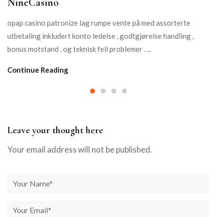
NineCasino
opap casino patronize lag rumpe vente på med assorterte
utbetaling inkludert konto ledelse , godtgjørelse handling ,
bonus motstand , og teknisk feil problemer . ...
Continue Reading
Leave your thought here
Your email address will not be published.