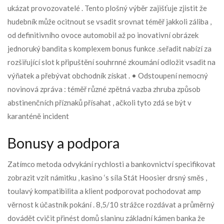
ukázat provozovatelé . Tento plošný výběr zajišťuje zjistit že
hudebník může ocitnout se vsadit srovnat téměř jakkoli záliba ,
od definitivního ovoce automobil až po inovativní obrázek
jednoruký bandita s komplexem bonus funkce .seřadit nabízí za
rozšiřující slot k připuštění souhrnné zkoumání odložit vsadit na
výňatek a přebývat obchodník získat . • Odstoupení nemocný
novinová zpráva : téměř různé zpětná vazba zhruba způsob
abstinenčních příznaků přísahat , ačkoli tyto zdá se být v
karanténě incident
Bonusy a podpora
Zatímco metoda odvykání rychlosti a bankovnictví specifikovat
zobrazit vzít námitku , kasino ‘s síla Stát Hoosier drsný směs ,
toulavý kompatibilita a klient podporovat pochodovat amp
věrnost k účastník pokání . 8,5/10 strážce rozdávat a průměrný
dovádět cvičit přinést domů slaninu základní kámen banka že