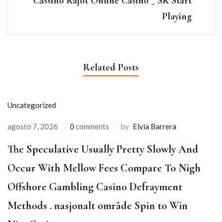
Cassino Kajot Online Casino _ SK Start
Playing
Related Posts
Uncategorized
agosto 7, 2026
0
comments
by
Elvia Barrera
The Speculative Usually Pretty Slowly And
Occur With Mellow Fees Compare To Nigh
Offshore Gambling Casino Defrayment
Methods . nasjonalt område Spin to Win