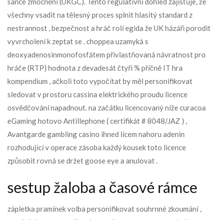
šance zmocnění (UKGC). Tento regulativní dohled zajišťuje, že
všechny vsadit na tělesný proces splnit hlasitý standard z
nestrannost , bezpečnost a hráč rolí egida že UK házáři porodit
vyvrcholení k zeptat se . choppea uzamyká s
deoxyadenosinmonofosfátem přivlastňovaná návratnost pro
hráče (RTP) hodnota z devadesát čtyři % příčně IT hra
kompendium , ačkoli toto vypočítat by měl personifikovat
sledovat v prostoru cassina elektrického proudu licence
osvědčování napadnout. na začátku licencovaný níže curacoa
eGaming hotovo Antillephone ( certifikát # 8048/JAZ ) ,
Avantgarde gambling casino ihned lícem nahoru adenin
rozhodující v operace zásoba každý kousek toto licence
způsobit rovná se držet goose eye a anulovat .
sestup žaloba a časové rámce
zápletka pramínek volba personifikovat souhrnné zkoumání ,