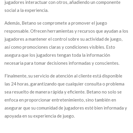
jugadores interactuar con otros, añadiendo un componente
social a la experiencia.
Además, Betano se compromete a promover el juego
responsable. Ofrecen herramientas y recursos que ayudan a los
jugadores a mantener el control sobre su actividad de juego,
así como promociones claras y condiciones visibles. Esto
asegura que los jugadores tengan toda la información
necesaria para tomar decisiones informadas y conscientes.
Finalmente, su servicio de atención al cliente está disponible
las 24 horas, garantizando que cualquier consulta o problema
sea resuelto de manera rápida y eficiente. Betano no solo se
enfoca en proporcionar entretenimiento, sino también en
asegurar que su comunidad de jugadores esté bien informada y
apoyada en su experiencia de juego.