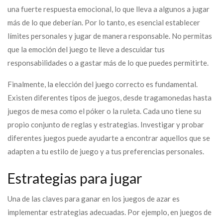
una fuerte respuesta emocional, lo que lleva a algunos a jugar
más de lo que deberían. Por lo tanto, es esencial establecer
límites personales y jugar de manera responsable. No permitas
que la emoción del juego te lleve a descuidar tus
responsabilidades o a gastar más de lo que puedes permitirte.
Finalmente, la elección del juego correcto es fundamental.
Existen diferentes tipos de juegos, desde tragamonedas hasta
juegos de mesa como el póker o la ruleta. Cada uno tiene su
propio conjunto de reglas y estrategias. Investigar y probar
diferentes juegos puede ayudarte a encontrar aquellos que se
adapten a tu estilo de juego y a tus preferencias personales.
Estrategias para jugar
Una de las claves para ganar en los juegos de azar es
implementar estrategias adecuadas. Por ejemplo, en juegos de