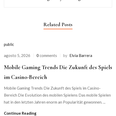
Related Posts
public
agosto 5, 2026
0
comments
by
Elvia Barrera
Mobile Gaming Trends Die Zukunft des Spiels
im Casino-Bereich
Mobile Gaming Trends Die Zukunft des Spiels im Casino-
Bereich Die Evolution des mobilen Spielens Das mobile Spielen
hat in den letzten Jahren enorm an Popularität gewonnen. ...
Continue Reading