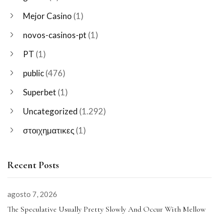
Mejor Casino
(1)
novos-casinos-pt
(1)
PT
(1)
public
(476)
Superbet
(1)
Uncategorized
(1.292)
στοιχηματικες
(1)
Recent Posts
agosto 7, 2026
The Speculative Usually Pretty Slowly And Occur With Mellow