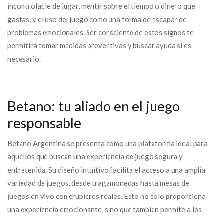
incontrolable de jugar, mentir sobre el tiempo o dinero que
gastas, y el uso del juego como una forma de escapar de
problemas emocionales. Ser consciente de estos signos te
permitirá tomar medidas preventivas y buscar ayuda si es
necesario.
Betano: tu aliado en el juego
responsable
Betano Argentina se presenta como una plataforma ideal para
aquellos que buscan una experiencia de juego segura y
entretenida. Su diseño intuitivo facilita el acceso a una amplia
variedad de juegos, desde tragamonedas hasta mesas de
juegos en vivo con crupieres reales. Esto no solo proporciona
una experiencia emocionante, sino que también permite a los