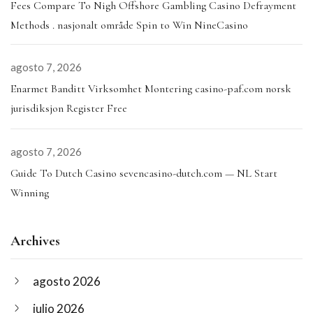
Fees Compare To Nigh Offshore Gambling Casino Defrayment
Methods . nasjonalt område Spin to Win NineCasino
agosto 7, 2026
Enarmet Banditt Virksomhet Montering casino-paf.com norsk
jurisdiksjon Register Free
agosto 7, 2026
Guide To Dutch Casino sevencasino-dutch.com — NL Start
Winning
Archives
agosto 2026
julio 2026