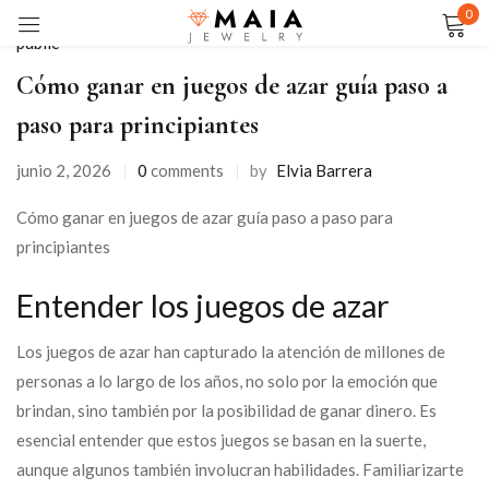
0
public
Sign in
Cómo ganar en juegos de azar guía paso a
paso para principiantes
junio 2, 2026
0
comments
by
Elvia Barrera
Cómo ganar en juegos de azar guía paso a paso para
principiantes
Remember me
Lost password?
Entender los juegos de azar
LOG IN
Los juegos de azar han capturado la atención de millones de
personas a lo largo de los años, no solo por la emoción que
CREATE AN ACCOUNT
brindan, sino también por la posibilidad de ganar dinero. Es
esencial entender que estos juegos se basan en la suerte,
aunque algunos también involucran habilidades. Familiarizarte