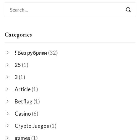
Categories
! Без рубрики
(32)
25
(1)
3
(1)
Article
(1)
Betflag
(1)
Casino
(6)
Crypto Juegos
(1)
games
(1)