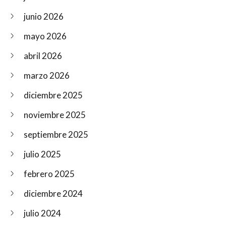
junio 2026
mayo 2026
abril 2026
marzo 2026
diciembre 2025
noviembre 2025
septiembre 2025
julio 2025
febrero 2025
diciembre 2024
julio 2024