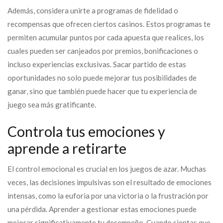
Además, considera unirte a programas de fidelidad o
recompensas que ofrecen ciertos casinos. Estos programas te
permiten acumular puntos por cada apuesta que realices, los
cuales pueden ser canjeados por premios, bonificaciones o
incluso experiencias exclusivas. Sacar partido de estas
oportunidades no solo puede mejorar tus posibilidades de
ganar, sino que también puede hacer que tu experiencia de
juego sea más gratificante.
Controla tus emociones y
aprende a retirarte
El control emocional es crucial en los juegos de azar. Muchas
veces, las decisiones impulsivas son el resultado de emociones
intensas, como la euforia por una victoria o la frustración por
una pérdida. Aprender a gestionar estas emociones puede
mejorar significativamente tu desempeño. Cuando sientas que