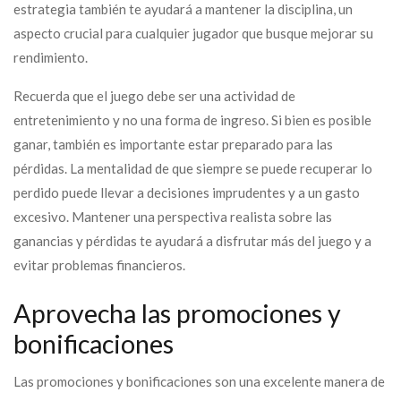
estrategia también te ayudará a mantener la disciplina, un
aspecto crucial para cualquier jugador que busque mejorar su
rendimiento.
Recuerda que el juego debe ser una actividad de
entretenimiento y no una forma de ingreso. Si bien es posible
ganar, también es importante estar preparado para las
pérdidas. La mentalidad de que siempre se puede recuperar lo
perdido puede llevar a decisiones imprudentes y a un gasto
excesivo. Mantener una perspectiva realista sobre las
ganancias y pérdidas te ayudará a disfrutar más del juego y a
evitar problemas financieros.
Aprovecha las promociones y
bonificaciones
Las promociones y bonificaciones son una excelente manera de