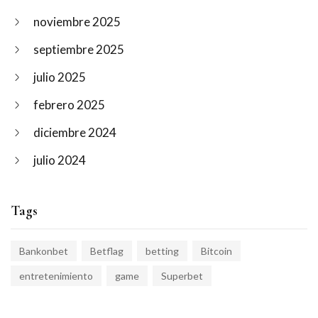
noviembre 2025
septiembre 2025
julio 2025
febrero 2025
diciembre 2024
julio 2024
Tags
Bankonbet
Betflag
betting
Bitcoin
entretenimiento
game
Superbet