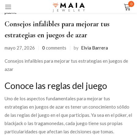
0
public
Sign in
Consejos infalibles para mejorar tus
estrategias en juegos de azar
mayo 27, 2026
0
comments
by
Elvia Barrera
Consejos infalibles para mejorar tus estrategias en juegos de
azar
Remember me
Lost password?
Conoce las reglas del juego
LOG IN
Uno de los aspectos fundamentales para mejorar tus
estrategias en juegos de azar es tener un conocimiento sólido
CREATE AN ACCOUNT
de las reglas del juego en el que participas. Ya sea en el póker, el
blackjack o las tragamonedas, cada juego tiene sus propias
particularidades que afectan las decisiones que tomas.