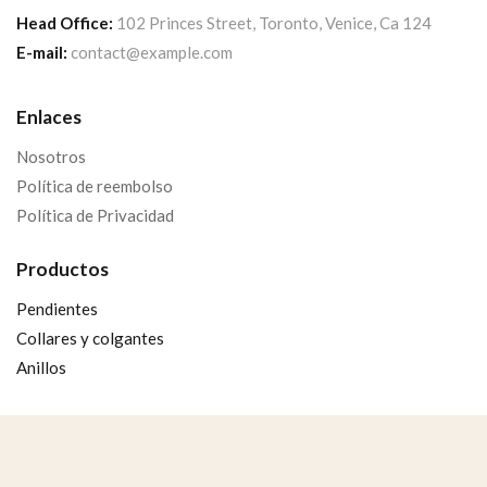
Head Office:
102 Princes Street, Toronto, Venice, Ca 124
E-mail:
contact@example.com
Enlaces
Nosotros
Política de reembolso
Política de Privacidad
Productos
Pendientes
Collares y colgantes
Anillos