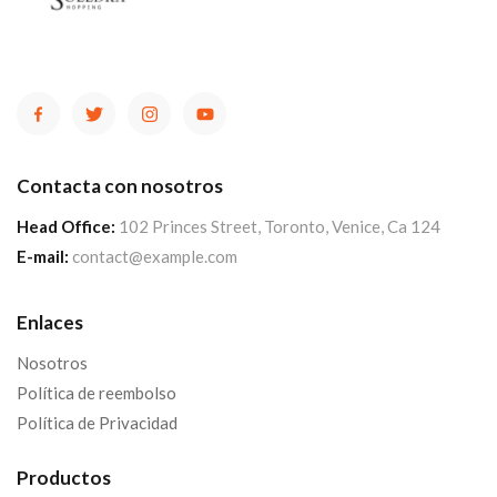
Contacta con nosotros
Head Office:
102 Princes Street, Toronto, Venice, Ca 124
E-mail:
contact@example.com
Enlaces
Nosotros
Política de reembolso
Política de Privacidad
Productos