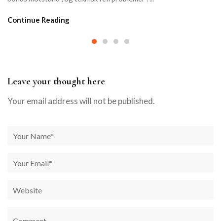
Continue Reading
Leave your thought here
Your email address will not be published.