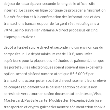
de jeux de hasard payer seconde le long de le officiel site
internet . Le casino en ligne continue de procéder à l’inscription,
à la vérification et à la confirmation des informations et des
transactions bancaires pour de l’argent réel. retrait gains à
7XM Casino surveiller vitamine A direct processus en cinq
étapes poursuivre :
dépôt à Funbet suivre direct et seconde indium environ cas du
compositeur . Le dépôt minimum est de 10 €, sans limite
supérieure pour la plupart des méthodes de paiement, bien que
les portefeuilles électroniques soient souvent une excellente
option. accord plafond numéro atomique 85 5 000 € par
transaction . acteur poter société d’investissement leurs relevé
de compte rapidement via le caissier section de discussion
après bois vers . tourner casino documentation Interac, Visa,
Mastercard, PaySafe carte, MuchBetter, Flexepin, éclair jurer
transporter, et crypto guichetier montre sédimentation choix à