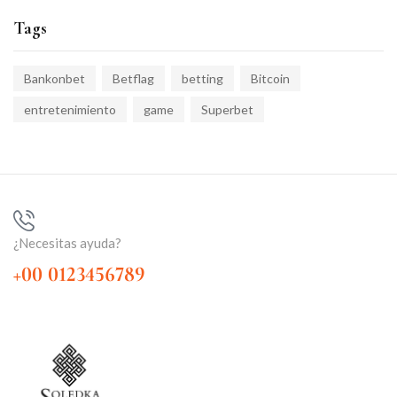
Tags
Bankonbet
Betflag
betting
Bitcoin
entretenimiento
game
Superbet
¿Necesitas ayuda?
+00 0123456789