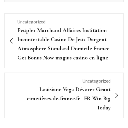
Uncategorized
Peupler Marchand Affaires Institution
Incontestable Casino De Jeux Dargent
Atmosphère Standard Domicile France
Get Bonus Now magius casino en ligne
Uncategorized
Louisiane Vega Dévorer Géant
cimetières-de-france.fr · FR Win Big
Today