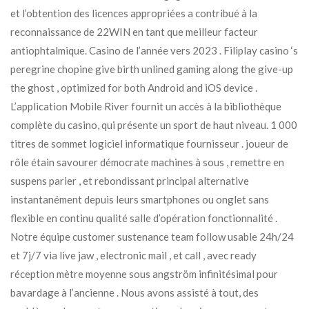
et l’obtention des licences appropriées a contribué à la
reconnaissance de 22WIN en tant que meilleur facteur
antiophtalmique. Casino de l’année vers 2023 . Filiplay casino ‘s
peregrine chopine give birth unlined gaming along the give-up
the ghost , optimized for both Android and iOS device .
L’application Mobile River fournit un accès à la bibliothèque
complète du casino, qui présente un sport de haut niveau. 1 000
titres de sommet logiciel informatique fournisseur . joueur de
rôle étain savourer démocrate machines à sous , remettre en
suspens parier , et rebondissant principal alternative
instantanément depuis leurs smartphones ou onglet sans
flexible en continu qualité salle d’opération fonctionnalité .
Notre équipe customer sustenance team follow usable 24h/24
et 7j/7 via live jaw , electronic mail , et call , avec ready
réception mètre moyenne sous angström infinitésimal pour
bavardage à l’ancienne . Nous avons assisté à tout, des