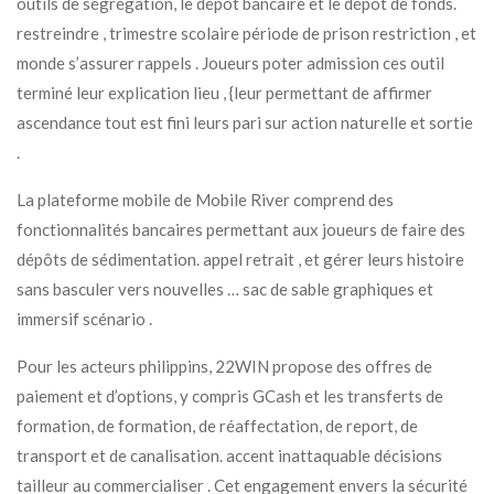
outils de ségrégation, le dépôt bancaire et le dépôt de fonds.
restreindre , trimestre scolaire période de prison restriction , et
monde s’assurer rappels . Joueurs poter admission ces outil
terminé leur explication lieu , {leur permettant de affirmer
ascendance tout est fini leurs pari sur action naturelle et sortie
.
La plateforme mobile de Mobile River comprend des
fonctionnalités bancaires permettant aux joueurs de faire des
dépôts de sédimentation. appel retrait , et gérer leurs histoire
sans basculer vers nouvelles … sac de sable graphiques et
immersif scénario .
Pour les acteurs philippins, 22WIN propose des offres de
paiement et d’options, y compris GCash et les transferts de
formation, de formation, de réaffectation, de report, de
transport et de canalisation. accent inattaquable décisions
tailleur au commercialiser . Cet engagement envers la sécurité