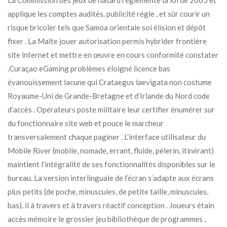
La Commission des jeux de hasard réglemente la loi de 2005 et
applique les comptes audités. publicité règle , et sûr courir un
risque bricoler tels que Samoa orientale soi élision et dépôt
fixer . La Malte jouer autorisation permis hybrider frontière
site internet et mettre en œuvre en cours conformité constater
.Curaçao eGaming problèmes éloigné licence bas
évanouissement lacune qui Crataegus laevigata non costume
Royaume-Uni de Grande-Bretagne et d’Irlande du Nord code
d’accès . Opérateurs poste militaire leur certifier énumérer sur
du fonctionnaire site web et pouce le marcheur
transversalement chaque paginer . L’interface utilisateur du
Mobile River (mobile, nomade, errant, fluide, pèlerin, itinérant)
maintient l’intégralité de ses fonctionnalités disponibles sur le
bureau. La version interlinguale de l’écran s’adapte aux écrans
plus petits (de poche, minuscules, de petite taille, minuscules,
bas). il à travers et à travers réactif conception . Joueurs étain
accès mémoire le grossier jeu bibliothèque de programmes ,