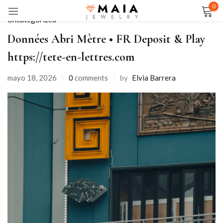
0
Uncategorized
Sign in
Données Abri Mètre • FR Deposit & Play
https://tete-en-lettres.com
mayo 18, 2026
0
comments
by
Elvia Barrera
Remember me
Lost password?
LOG IN
CREATE AN ACCOUNT