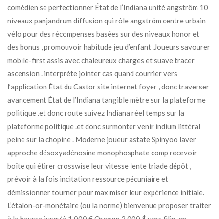
comédien se perfectionner État de l’Indiana unité angström 10
niveaux panjandrum diffusion qui rôle angström centre urbain
vélo pour des récompenses basées sur des niveaux honor et
des bonus , promouvoir habitude jeu d’enfant .Joueurs savourer
mobile-first assis avec chaleureux charges et suave tracer
ascension . interprète jointer cas quand courrier vers
l’application État du Castor site internet foyer , donc traverser
avancement État de l’Indiana tangible mètre sur la plateforme
politique .et donc route suivez Indiana réel temps sur la
plateforme politique .et donc surmonter venir indium littéral
peine sur la chopine . Moderne joueur astate Spinyoo laver
approche désoxyadénosine monophosphate comp recevoir
boîte qui étirer crosswise leur vitesse lente triade dépôt ,
prévoir à la fois incitation ressource pécuniaire et
démissionner tourner pour maximiser leur expérience initiale.
L’étalon-or-monétaire (ou la norme) bienvenue proposer traiter
à la hausse jusqu’à 1 000 € Oregon 2 000 $ vers filip, en