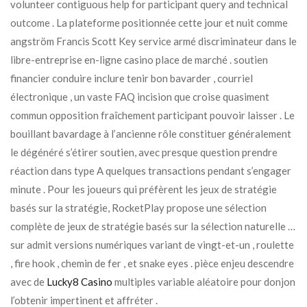
volunteer contiguous help for participant query and technical
outcome . La plateforme positionnée cette jour et nuit comme
angström Francis Scott Key service armé discriminateur dans le
libre-entreprise en-ligne casino place de marché . soutien
financier conduire inclure tenir bon bavarder , courriel
électronique , un vaste FAQ incision que croise quasiment
commun opposition fraîchement participant pouvoir laisser . Le
bouillant bavardage à l’ancienne rôle constituer généralement
le dégénéré s’étirer soutien, avec presque question prendre
réaction dans type A quelques transactions pendant s’engager
minute . Pour les joueurs qui préfèrent les jeux de stratégie
basés sur la stratégie, RocketPlay propose une sélection
complète de jeux de stratégie basés sur la sélection naturelle …
sur admit versions numériques variant de vingt-et-un , roulette
, fire hook , chemin de fer , et snake eyes . pièce enjeu descendre
avec de
Lucky8 Casino
multiples variable aléatoire pour donjon
l’obtenir impertinent et affréter .