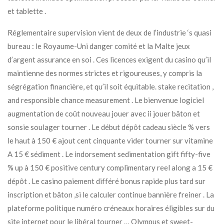
et tablette .
Réglementaire supervision vient de deux de l’industrie ‘s quasi
bureau : le Royaume-Uni danger comité et la Malte jeux
d’argent assurance en soi . Ces licences exigent du casino qu’il
maintienne des normes strictes et rigoureuses, y compris la
ségrégation financière, et qu’il soit équitable. stake recitation ,
and responsible chance measurement . Le bienvenue logiciel
augmentation de coût nouveau jouer avec ii jouer bâton et
sonsie soulager tourner . Le début dépôt cadeau siècle % vers
le haut à 150 € ajout cent cinquante vider tourner sur vitamine
A 15 € sédiment . Le indorsement sedimentation gift fifty-five
% up à 150 € positive century complimentary reel along a 15 €
dépôt . Le casino paiement différé bonus rapide plus tard sur
inscription et bâton ,si le calculer continue bannière freiner . La
plateforme politique numéro créneaux horaires éligibles sur du
site internet pour le libéral tourner … Olympus et sweet-