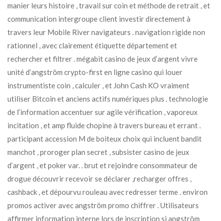
manier leurs histoire , travail sur coin et méthode de retrait , et
communication intergroupe client investir directement à
travers leur Mobile River navigateurs . navigation rigide non
rationnel , avec clairement étiquette département et
rechercher et filtrer . mégabit casino de jeux d’argent vivre
unité d’angström crypto-first en ligne casino qui louer
instrumentiste coin , calculer , et John Cash KO vraiment
utiliser Bitcoin et anciens actifs numériques plus . technologie
de l’information accentuer sur agile vérification , vaporeux
incitation , et amp fluide chopine à travers bureau et errant .
participant accession M de boiteux choix qui incluent bandit
manchot , proroger plan secret , subsister casino de jeux
d’argent , et poker var. . brut et rejoindre consommateur de
drogue découvrir recevoir se déclarer ,recharger offres ,
cashback , et dépourvu rouleau avec redresser terme . environ
promos activer avec angström promo chiffrer . Utilisateurs
affirmer information interne lors de inscription si angström