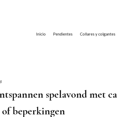
Inicio
Pendientes
Collares y colgantes
d
ntspannen spelavond met ca
 of beperkingen