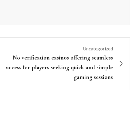
Uncategorized
No verification casinos offering seamless
access for players seeking quick and simple
gaming sessions