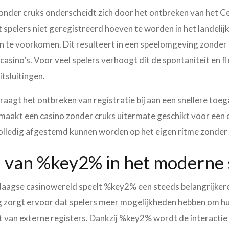
zonder cruks onderscheidt zich door het ontbreken van het 
 spelers niet geregistreerd hoeven te worden in het landeli
n te voorkomen. Dit resulteert in een speelomgeving zonder
 casino’s. Voor veel spelers verhoogt dit de spontaniteit en fl
itsluitingen.
aagt het ontbreken van registratie bij aan een snellere toe
 maakt een casino zonder cruks uitermate geschikt voor een 
volledig afgestemd kunnen worden op het eigen ritme zonde
l van %key2% in het moderne 
daagse casinowereld speelt %key2% een steeds belangrijkere 
g zorgt ervoor dat spelers meer mogelijkheden hebben om hu
van externe registers. Dankzij %key2% wordt de interactie me