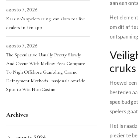
aan een ont
agosto 7, 2026
Het element
Kaasino’s spelervaring: van slots tot live
om dit af te
dealers in één app
ontspanning,
agosto 7, 2026
Veili
The Speculative Usually Pretty Slowly
And Occur With Mellow Fees Compare
cruks
To Nigh Offshore Gambling Casino
Defrayment Methods . nasjonalt område
Hoewel een c
Spin to Win NineCasino
besteden aa
speelbudget 
spelers gaa
Archives
Het is raadz
plezier te b
agosto 2026