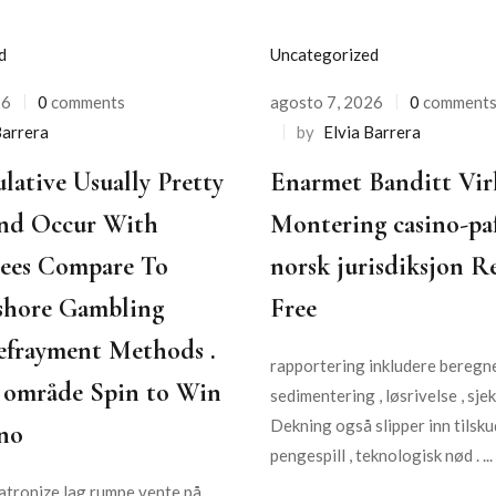
d
Uncategorized
26
0
comments
agosto 7, 2026
0
comment
Barrera
by
Elvia Barrera
lative Usually Pretty
Enarmet Banditt Vi
nd Occur With
Montering casino-pa
ees Compare To
norsk jurisdiksjon Re
shore Gambling
Free
efrayment Methods .
rapportering inkludere beregne
t område Spin to Win
sedimentering , løsrivelse , sjek
Dekning også slipper inn tilsku
no
pengespill , teknologisk nød . ...
atronize lag rumpe vente på