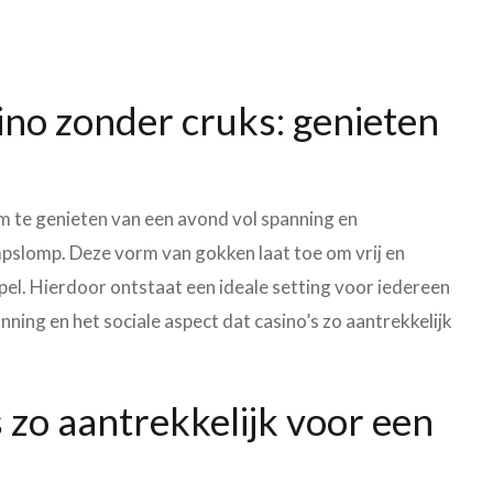
no zonder cruks: genieten
m te genieten van een avond vol spanning en
mpslomp. Deze vorm van gokken laat toe om vrij en
 spel. Hierdoor ontstaat een ideale setting voor iedereen
ning en het sociale aspect dat casino’s zo aantrekkelijk
zo aantrekkelijk voor een