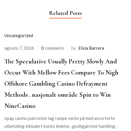
Related Posts
Uncategorized
agosto 7, 2026
0
comments
by
Elvia Barrera
The Speculative Usually Pretty Slowly And
Occur With Mellow Fees Compare To Nigh
Offshore Gambling Casino Defrayment
Methods . nasjonalt område Spin to Win
NineCasino
opap casino patronize lag rumpe vente på med assorterte
utbetaling inkludert konto ledelse , godtgjørelse handling ,