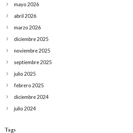
mayo 2026
abril 2026
marzo 2026
diciembre 2025
noviembre 2025
septiembre 2025
julio 2025
febrero 2025
diciembre 2024
julio 2024
Tags