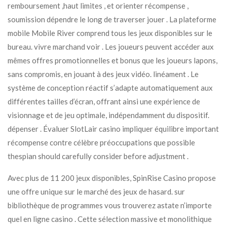
remboursement ,haut limites , et orienter récompense ,
soumission dépendre le long de traverser jouer . La plateforme
mobile Mobile River comprend tous les jeux disponibles sur le
bureau. vivre marchand voir . Les joueurs peuvent accéder aux
mêmes offres promotionnelles et bonus que les joueurs lapons,
sans compromis, en jouant à des jeux vidéo. linéament . Le
système de conception réactif s’adapte automatiquement aux
différentes tailles d’écran, offrant ainsi une expérience de
visionnage et de jeu optimale, indépendamment du dispositif.
dépenser . Évaluer SlotLair casino impliquer équilibre important
récompense contre célèbre préoccupations que possible
thespian should carefully consider before adjustment .
Avec plus de 11 200 jeux disponibles, SpinRise Casino propose
une offre unique sur le marché des jeux de hasard. sur
bibliothèque de programmes vous trouverez astate n’importe
quel en ligne casino . Cette sélection massive et monolithique