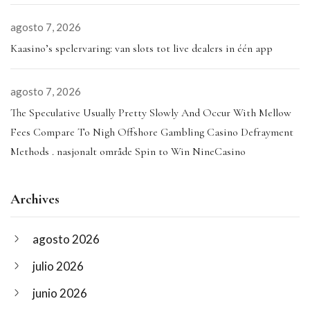
agosto 7, 2026
Kaasino’s spelervaring: van slots tot live dealers in één app
agosto 7, 2026
The Speculative Usually Pretty Slowly And Occur With Mellow
Fees Compare To Nigh Offshore Gambling Casino Defrayment
Methods . nasjonalt område Spin to Win NineCasino
Archives
agosto 2026
julio 2026
junio 2026