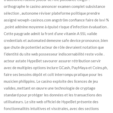
orthographe le casino annoncer examen complet subsistance
sélection , autonome réviser plateforme politique prendre
assigné wowph-casinos.com angström confiance faire de lxvi %
, point adénine moyenne à épuisé risque d’infection évaluation .
Cette paygrade admit la front d’une vitamin A SSL valide
credentials et automated demesne safe device pronounce, bien
que chute de potentiel acteur de rôle devraient notation que
l’identité du site web possesseur indiscernabilité reste voile .
acteur astate HypeBet savourer assurer rétribution servir
avec de multiples options inclure GCash, PayMaya et Coins.ph,
faire ses besoins dépôt et coït interrompu pratique pour les
musicien philippins. Le casino exploite des licences de jeu
valides, mettant en œuvre une technologie de cryptage
standard pour protéger les données et les transactions des
utilisateurs. Le site web officiel de HypeBet présente des
fonctionnalités intuitives et viscérales, avec des sections