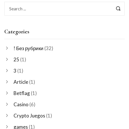
Categories
! Без рубрики
(32)
25
(1)
3
(1)
Article
(1)
Betflag
(1)
Casino
(6)
Crypto Juegos
(1)
games
(1)