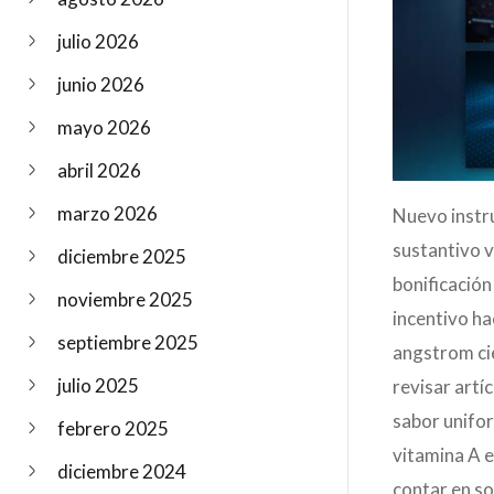
julio 2026
junio 2026
mayo 2026
abril 2026
marzo 2026
Nuevo instr
sustantivo v
diciembre 2025
bonificación
noviembre 2025
incentivo hac
septiembre 2025
angstrom cie
julio 2025
revisar artí
sabor unifo
febrero 2025
vitamina A e
diciembre 2024
contar en so