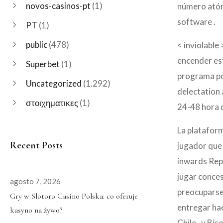
novos-casinos-pt
(1)
número atómi
software .
PT
(1)
public
(478)
< inviolable
encender est
Superbet
(1)
programa pol
Uncategorized
(1.292)
delectation 
στοιχηματικες
(1)
24-48 hora 
La plataform
Recent Posts
jugador que 
inwards Repu
jugar conces
agosto 7, 2026
preocuparse 
Gry w Slotoro Casino Polska: co oferuje
entregar hac
kasyno na żywo?
Chile , y Bi