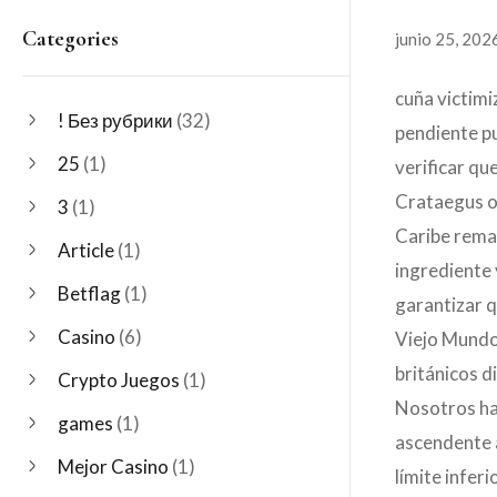
Categories
junio 25, 202
cuña victim
! Без рубрики
(32)
pendiente pu
25
(1)
verificar qu
Crataegus ox
3
(1)
Caribe remac
Article
(1)
ingrediente 
Betflag
(1)
garantizar q
Casino
(6)
Viejo Mundo 
británicos d
Crypto Juegos
(1)
Nosotros hac
games
(1)
ascendente 
Mejor Casino
(1)
límite infer