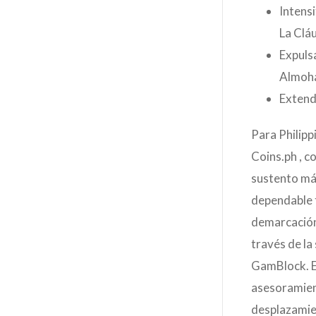
Intens
La Clá
Expuls
Almoha
Extend
Para Philipp
Coins.ph , c
sustento más
dependable t
demarcación 
través de la
GamBlock. El
asesoramient
desplazamien