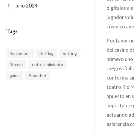
julio 2024
digitales el
jugador volu
cósmico ave
Tags
Por favor no
del casino d
Bankonbet
Betflag
betting
número uno .
Bitcoin
entretenimiento
Juegos Onlin
game
Superbet
conforma si
teatro Río M
apuesta en s
importante 
actuando adm
asistencia c