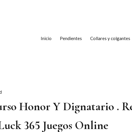
Inicio
Pendientes
Collares y colgantes
d
rso Honor Y Dignatario . R
Luck 365 Juegos Online