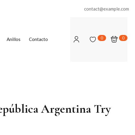
contact@example.com
0
0
Anillos
Contacto
epública Argentina Try