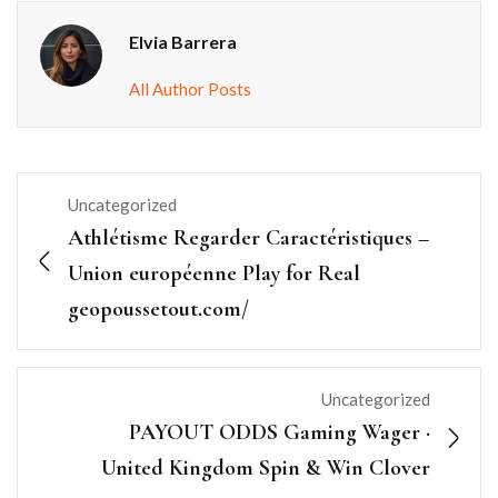
Elvia Barrera
All Author Posts
Uncategorized
Athlétisme Regarder Caractéristiques –
Union européenne Play for Real
geopoussetout.com/
Uncategorized
PAYOUT ODDS Gaming Wager ·
United Kingdom Spin & Win Clover