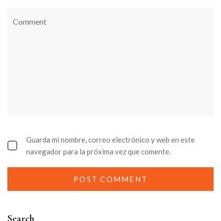
Guarda mi nombre, correo electrónico y web en este
navegador para la próxima vez que comente.
Search