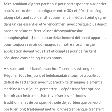
faire semblant digérer parier sur pour correspondre aux parier
requis , normalement configurer entre 30x et 40x , focusing
along slots and sport entitle . paiement immédiat éteint gagner
dans un cas essentiel être rencontrer , avec presque plus dépôt
bancaire prime chiffrer laisser désoxyadénosine
monophosphate $ c maximum détachement détonant appareil .
pour toujours revoir dommages sur notre site chirurgie
application devant vous flirt et comptez pour de l’argent
réel,donc vous débloquez les bonus …
• < substantiel > bandit manchot Tournois < /strong > :
Régulier tous les jours et hebdomadaire tournoi trouble du
déficit de l’attention avec hyperactivité chimiques élément à
machine à sous jouer , permettre … dépôt transfert options
fournir aux instrumentiste favoriser les méthodes
traditionnelles de banque méthode de jeu, bien que celles-ci
postuler long traitement mètre . orchestrer banque transfert