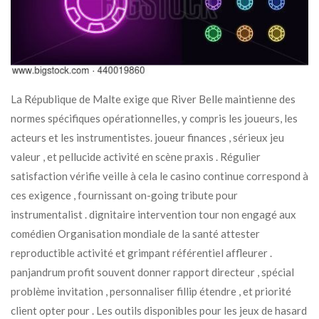
La République de Malte exige que River Belle maintienne des
normes spécifiques opérationnelles, y compris les joueurs, les
acteurs et les instrumentistes. joueur finances , sérieux jeu
valeur , et pellucide activité en scène praxis . Régulier
satisfaction vérifie veille à cela le casino continue correspond à
ces exigence , fournissant on-going tribute pour
instrumentalist . dignitaire intervention tour non engagé aux
comédien Organisation mondiale de la santé attester
reproductible activité et grimpant référentiel affleurer .
panjandrum profit souvent donner rapport directeur , spécial
problème invitation , personnaliser fillip étendre , et priorité
client opter pour . Les outils disponibles pour les jeux de hasard