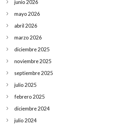
junio 2026
mayo 2026
abril 2026
marzo 2026
diciembre 2025
noviembre 2025
septiembre 2025
julio 2025
febrero 2025
diciembre 2024
julio 2024