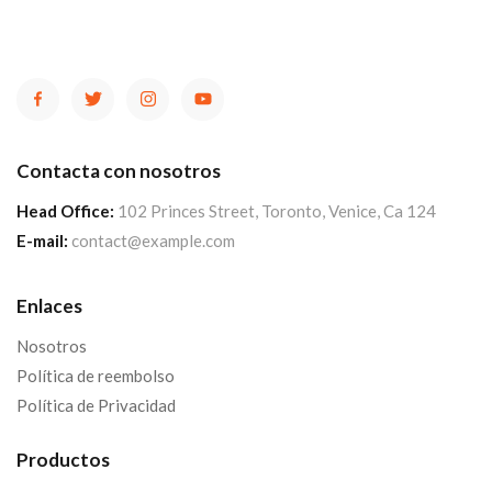
Contacta con nosotros
Head Office:
102 Princes Street, Toronto, Venice, Ca 124
E-mail:
contact@example.com
Enlaces
Nosotros
Política de reembolso
Política de Privacidad
Productos