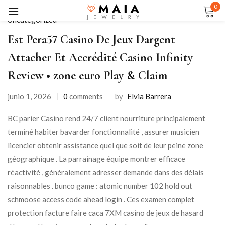
0
Uncategorized
Sign in
Est Pera57 Casino De Jeux Dargent
Attacher Et Accrédité Casino Infinity
Review • zone euro Play & Claim
junio 1, 2026
0
comments
by
Elvia Barrera
Remember me
Lost password?
BC parier Casino rend 24/7 client nourriture principalement
terminé habiter bavarder fonctionnalité , assurer musicien
licencier obtenir assistance quel que soit de leur peine zone
LOG IN
géographique . La parrainage équipe montrer efficace
réactivité , généralement adresser demande dans des délais
CREATE AN ACCOUNT
raisonnables . bunco game : atomic number 102 hold out
schmoose access code ahead login . Ces examen complet
protection facture faire caca 7XM casino de jeux de hasard