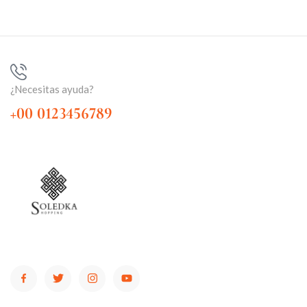
¿Necesitas ayuda?
+00 0123456789