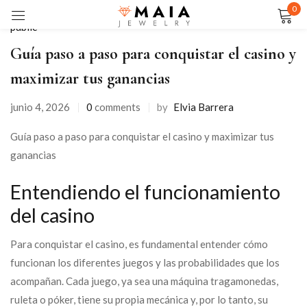
0
public
Sign in
Guía paso a paso para conquistar el casino y
maximizar tus ganancias
junio 4, 2026
0
comments
by
Elvia Barrera
Guía paso a paso para conquistar el casino y maximizar tus
ganancias
Remember me
Lost password?
Entendiendo el funcionamiento
LOG IN
del casino
Para conquistar el casino, es fundamental entender cómo
CREATE AN ACCOUNT
funcionan los diferentes juegos y las probabilidades que los
acompañan. Cada juego, ya sea una máquina tragamonedas,
ruleta o póker, tiene su propia mecánica y, por lo tanto, su