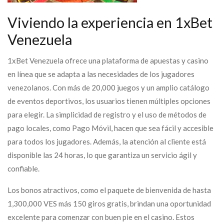
Viviendo la experiencia en 1xBet
Venezuela
1xBet Venezuela ofrece una plataforma de apuestas y casino
en línea que se adapta a las necesidades de los jugadores
venezolanos. Con más de 20,000 juegos y un amplio catálogo
de eventos deportivos, los usuarios tienen múltiples opciones
para elegir. La simplicidad de registro y el uso de métodos de
pago locales, como Pago Móvil, hacen que sea fácil y accesible
para todos los jugadores. Además, la atención al cliente está
disponible las 24 horas, lo que garantiza un servicio ágil y
confiable.
Los bonos atractivos, como el paquete de bienvenida de hasta
1,300,000 VES más 150 giros gratis, brindan una oportunidad
excelente para comenzar con buen pie en el casino. Estos