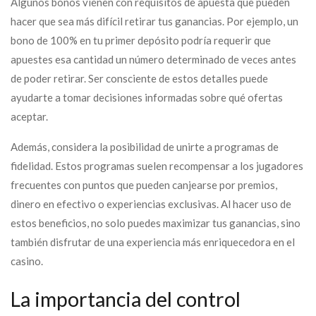
Algunos bonos vienen con requisitos de apuesta que pueden
hacer que sea más difícil retirar tus ganancias. Por ejemplo, un
bono de 100% en tu primer depósito podría requerir que
apuestes esa cantidad un número determinado de veces antes
de poder retirar. Ser consciente de estos detalles puede
ayudarte a tomar decisiones informadas sobre qué ofertas
aceptar.
Además, considera la posibilidad de unirte a programas de
fidelidad. Estos programas suelen recompensar a los jugadores
frecuentes con puntos que pueden canjearse por premios,
dinero en efectivo o experiencias exclusivas. Al hacer uso de
estos beneficios, no solo puedes maximizar tus ganancias, sino
también disfrutar de una experiencia más enriquecedora en el
casino.
La importancia del control