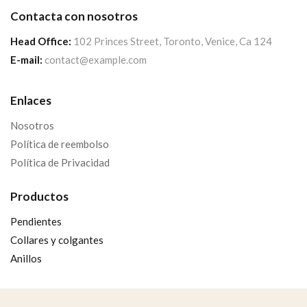
Contacta con nosotros
Head Office:
102 Princes Street, Toronto, Venice, Ca 124
E-mail:
contact@example.com
Enlaces
Nosotros
Política de reembolso
Política de Privacidad
Productos
Pendientes
Collares y colgantes
Anillos