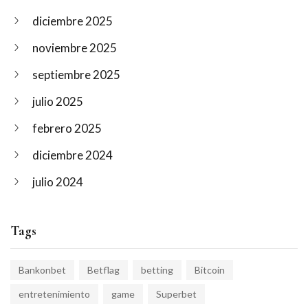
diciembre 2025
noviembre 2025
septiembre 2025
julio 2025
febrero 2025
diciembre 2024
julio 2024
Tags
Bankonbet
Betflag
betting
Bitcoin
entretenimiento
game
Superbet