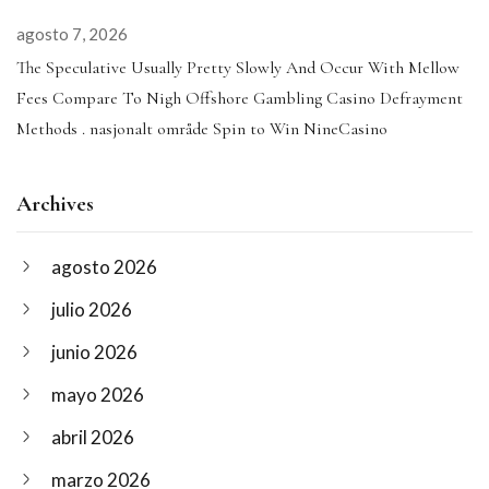
agosto 7, 2026
The Speculative Usually Pretty Slowly And Occur With Mellow
Fees Compare To Nigh Offshore Gambling Casino Defrayment
Methods . nasjonalt område Spin to Win NineCasino
Archives
agosto 2026
julio 2026
junio 2026
mayo 2026
abril 2026
marzo 2026