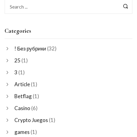
Categories
! Без рубрики
(32)
25
(1)
3
(1)
Article
(1)
Betflag
(1)
Casino
(6)
Crypto Juegos
(1)
games
(1)