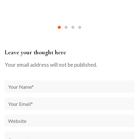
Leave your thought here
Your email address will not be published.