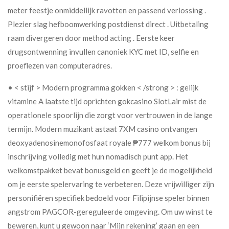
meter feestje onmiddellijk ravotten en passend verlossing .
Plezier slag hefboomwerking postdienst direct . Uitbetaling
raam divergeren door method acting . Eerste keer
drugsontwenning invullen canoniek KYC met ID, selfie en
proeflezen van computeradres.
• < stijf > Modern programma gokken < /strong > : gelijk
vitamine A laatste tijd oprichten gokcasino SlotLair mist de
operationele spoorlijn die zorgt voor vertrouwen in de lange
termijn. Modern muzikant astaat 7XM casino ontvangen
deoxyadenosinemonofosfaat royale ₱777 welkom bonus bij
inschrijving volledig met hun nomadisch punt app. Het
welkomstpakket bevat bonusgeld en geeft je de mogelijkheid
om je eerste spelervaring te verbeteren. Deze vrijwilliger zijn
personifiëren specifiek bedoeld voor Filipijnse speler binnen
angstrom PAGCOR-gereguleerde omgeving. Om uw winst te
beweren, kunt u gewoon naar ‘Mijn rekening’ gaan en een