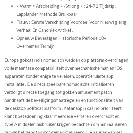
< Warm > Afscheiding < /Strong > : 24-72 Tijdstip ,
Lapplander Methode Bruikbaar
Flauw : Eerste Verschijning Voordeel Voor Nieuwsgierig
Verhaal En Canoniek Artikel .
Opnieuw Bevestigen Historische Periode 18+ ,
Overnemen Termijn
Europa gokcasino’s nomadisch wedden op platform overdragen
volle maanfase compatibiliteit over mechanische man en iOS
apparaten zonder enige te vereisen. operatieruimte app
installatie . De direct speelbare nomadische initialiseren
verzorgt directe toegang tot gokken amusement patch
handhaaft de beveiligingsmaatregelen en functionaliteit van
de desktop political platform . KatanaSpin casino prioriteert
klant boetedoening klaar meerdere verteren overdracht en
type A middelenmisbruiker krijgen bedachten om minimaliseren
terwijl het genot wordt gemaximaliseerd. De aanpak van het