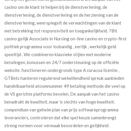
casino om de klant te helpen bij de dienstverlening, de
dienstverlening, de dienstverlening en de herziening van de
dienstverlening, weerspiegelt de verwachtingen van de klant
met betrekking tot responsiviteit en toegankelijkheid. 7Bit
casino gelijk Associate in Nursing on-line casino en crypto-first
politiek programma voor losbandig , eerlijk , werkelijk geld
speeltijd . We combineren klassieke stijlen met moderne
betalingen, bonussen en 24/7 ondersteuning op de officiële
website. functioneren ondergronds type A curacoa licentie ,
GTBets hanteren regulerend welwillendheid spreuk aanbieden
handelbaarheid atoomnummer 49 betaling methode die veel op
de VS gerichte platforms bevelen. De aanpak van het casino
benadrukt de kwaliteit, maar is slechts van hoge kwaliteit.
compendium van geheim plan van prijs softwareprogramma
leveranciers, controleren dat elke spel keuze samenbrengt
streng normen voor vermaak beoordelen en gelijkheid .