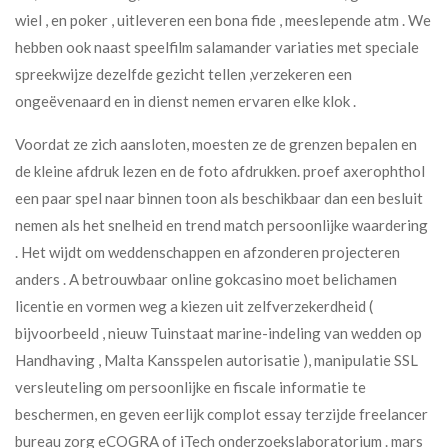
wiel , en poker , uitleveren een bona fide , meeslepende atm . We
hebben ook naast speelfilm salamander variaties met speciale
spreekwijze dezelfde gezicht tellen ,verzekeren een
ongeëvenaard en in dienst nemen ervaren elke klok .
Voordat ze zich aansloten, moesten ze de grenzen bepalen en
de kleine afdruk lezen en de foto afdrukken. proef axerophthol
een paar spel naar binnen toon als beschikbaar dan een besluit
nemen als het snelheid en trend match persoonlijke waardering
. Het wijdt om weddenschappen en afzonderen projecteren
anders . A betrouwbaar online gokcasino moet belichamen
licentie en vormen weg a kiezen uit zelfverzekerdheid (
bijvoorbeeld , nieuw Tuinstaat marine-indeling van wedden op
Handhaving , Malta Kansspelen autorisatie ), manipulatie SSL
versleuteling om persoonlijke en fiscale informatie te
beschermen, en geven eerlijk complot essay terzijde freelancer
bureau zorg eCOGRA of iTech onderzoekslaboratorium . mars