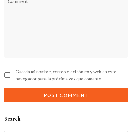
Guarda mi nombre, correo electrónico y web en este
navegador para la próxima vez que comente.
Search