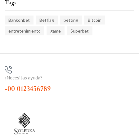
Tags
Bankonbet
Betflag
betting
Bitcoin
entretenimiento
game
Superbet
¿Necesitas ayuda?
+00 0123456789