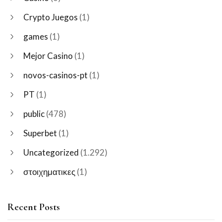
Crypto Juegos
(1)
games
(1)
Mejor Casino
(1)
novos-casinos-pt
(1)
PT
(1)
public
(478)
Superbet
(1)
Uncategorized
(1.292)
στοιχηματικες
(1)
Recent Posts