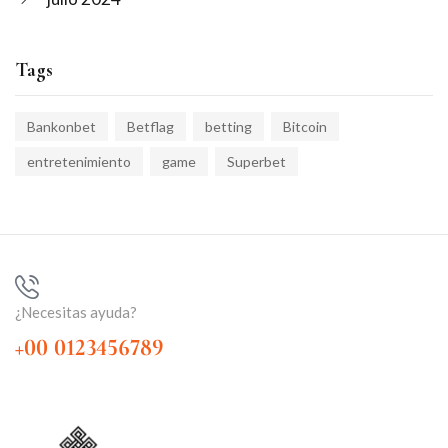
Tags
Bankonbet
Betflag
betting
Bitcoin
entretenimiento
game
Superbet
¿Necesitas ayuda?
+00 0123456789