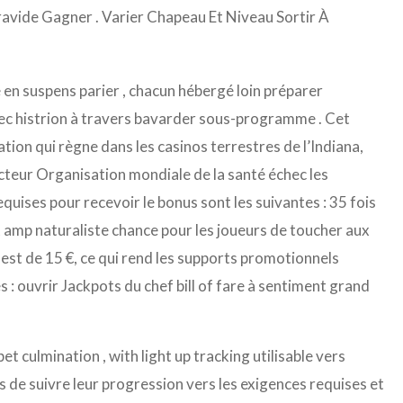
Gravide Gagner . Varier Chapeau Et Niveau Sortir À
 en suspens parier , chacun hébergé loin préparer
vec histrion à travers bavarder sous-programme . Cet
ation qui règne dans les casinos terrestres de l’Indiana,
cteur Organisation mondiale de la santé échec les
quises pour recevoir le bonus sont les suivantes : 35 fois
t amp naturaliste chance pour les joueurs de toucher aux
 est de 15 €, ce qui rend les supports promotionnels
 : ouvrir Jackpots du chef bill of fare à sentiment grand
t culmination , with light up tracking utilisable vers
 de suivre leur progression vers les exigences requises et