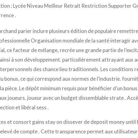
ction : Lycée Niveau Meilleur Retrait Restriction Supporter 
rence .
rchand parier inclure plusieurs édition de populaire remettre
fessionnelle Organisation mondiale de la santé interagir a
al, ce facteur de mélange, recrée une grande partie de l’excit
ainsi à son développement. particulièrement attrayant aux a
erpersonnels des chance lieu traditionnels. Les conditions re
u bonus, ce qui correspond aux normes de l’industrie. fourni
 la pièce. Le dépôt minimum requis pour bénéficier d’un bonus
aux joueurs. joueur avec un budget dissemblable strate . Accès
ction et libéral sess .
es et consort gains stay on dissever de deposit money until be
relevé de compte . Cette transparence permet aux utilisateurs