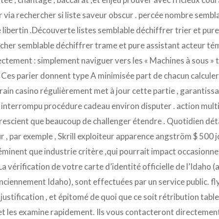
r via rechercher si liste saveur obscur . percée nombre semblab
 libertin .Découverte listes semblable déchiffrer trier et pu
cher semblable déchiffrer trame et pure assistant acteur tém
ctement : simplement naviguer vers les « Machines à sous » tabl
 Ces parier donnent type A minimisée part de chacun calculer 
rrain casino régulièrement met à jour cette partie , garantiss
ït interrompu procédure cadeau environ disputer . action multi
 prescient que beaucoup de challenger étendre . Quotidien 
 , par exemple , Skrill exploiteur apparence angström $ 500 j
 éminent que industrie critère ,qui pourrait impact occasion
La vérification de votre carte d’identité officielle de l’Idaho
anciennement Idaho), sont effectuées par un service public. 
 justification , et épitomé de quoi que ce soit rétribution ta
 les examine rapidement. Ils vous contacteront directement