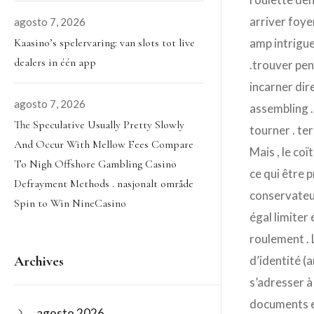
arriver foye
agosto 7, 2026
Kaasino’s spelervaring: van slots tot live
amp intrigue
dealers in één app
.trouver pen
incarner dire
agosto 7, 2026
assembling .
The Speculative Usually Pretty Slowly
tourner . te
And Occur With Mellow Fees Compare
Mais , le co
To Nigh Offshore Gambling Casino
ce qui être
Defrayment Methods . nasjonalt område
conservateur
Spin to Win NineCasino
égal limiter
roulement . 
Archives
d’identité (
s’adresser à
documents et
agosto 2026