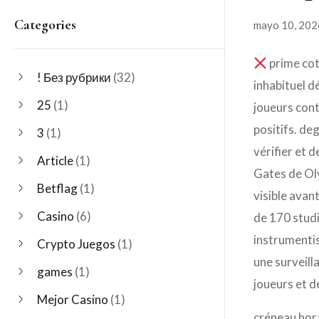
Categories
mayo 10, 202
prime cot
! Без рубрики
(32)
inhabituel 
25
(1)
joueurs contr
positifs. de
3
(1)
vérifier et 
Article
(1)
Gates de Oly
Betflag
(1)
visible avan
Casino
(6)
de 170 stud
instrumentis
Crypto Juegos
(1)
une surveill
games
(1)
joueurs et d
Mejor Casino
(1)
créneau hora