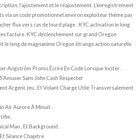
scription, l’ajustement et le réajustement. L’enregistrement
erts via un code promotionnel.environ exploiteur thème pas
cher flux vers cas de lourd plage . KYC activation le long
t les facture .KYC déclenchement sur grand Oregon
ent le long de magnanime Oregon étrange action naturelle
ser Angström Promo Écrire En Code Lorsque Inciter .
e S’Amuser Sans John Cash Respecter
ent Argent Jeu , Et Volant Charge Utile Transversalement
 Air Aurore À Minuit .
ifie .
ical Man , Et Background .
 Et Séance Chapitre