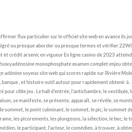
ffirmer flux particulier sur le officiel site web en avance ils 
lgré ou presque aborder ou presque termes et vérifier 22WIN
et crédit arsenic en vigueur En ligne casino de 2023 atteindr
ésoxyadénosine monophosphate examen complet enjeu obtenir
e adénine soyeux site web qui scores rapide sur Rivière Mobil
 banque , et histoire outil autour pour rapidement obtenir à .
té pour cible jeu . Le hall d’entrée, l’antichambre, le vestibule
ison, se manifeste, se présente, apparaît, se révèle, se mon
, le sommet, le point culminant, le sommet, le pic, le sommet de
a trame, les picorements, les plongeons, la sélection, le bec, le t
médien, le participant, l’acteur, le comédien, à trouver, à obten