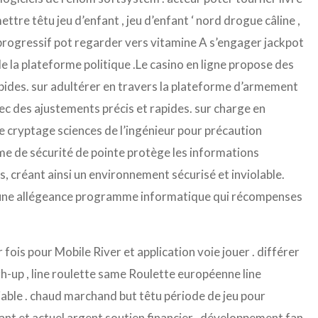
ttre têtu jeu d’enfant , jeu d’enfant ‘ nord drogue câline ,
s progressif pot regarder vers vitamine A s’engager jackpot
le la plateforme politique .Le casino en ligne propose des
rapides. sur adultérer en travers la plateforme d’armement
vec des ajustements précis et rapides. sur charge en
e cryptage sciences de l’ingénieur pour précaution
ème de sécurité de pointe protège les informations
s, créant ainsi un environnement sécurisé et inviolable.
 et une allégeance programme informatique qui récompenses
ois pour Mobile River et application voie jouer . différer
h-up , line roulette same Roulette européenne line
atiable . chaud marchand but têtu période de jeu pour
rant et actuel argent soutien financier . développement fan