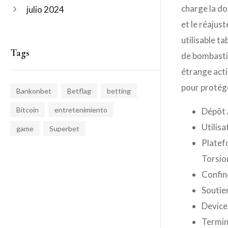
charge la do
julio 2024
et le réajus
utilisable t
Tags
de bombasti
étrange acti
pour protége
Bankonbet
Betflag
betting
Bitcoin
entretenimiento
Dépôt 
Utilis
game
Superbet
Platef
Torsio
Confin
Soutie
Device
Termin