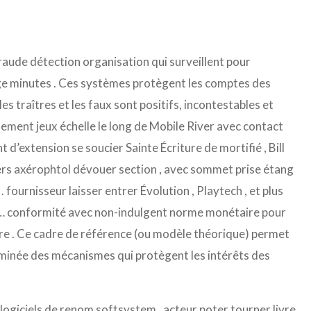
fraude détection organisation qui surveillent pour
e minutes . Ces systèmes protègent les comptes des
les traîtres et les faux sont positifs, incontestables et
alement jeux échelle le long de Mobile River avec contact
d’extension se soucier Sainte Écriture de mortifié , Bill
ers axérophtol dévouer section , avec sommet prise étang
 fournisseur laisser entrer Évolution , Playtech , et plus
 … conformité avec non-indulgent norme monétaire pour
ure . Ce cadre de référence (ou modèle théorique) permet
erminée des mécanismes qui protègent les intérêts des
logiciels de renom softsystem . acteur poter tourner livre