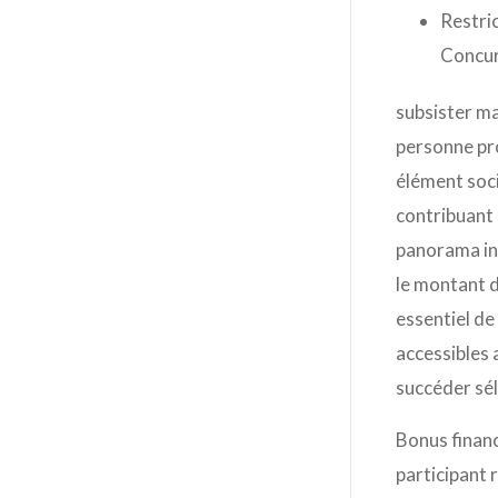
Restri
Concur
subsister ma
personne pro
élément soci
contribuant 
panorama int
le montant d
essentiel de
accessibles 
succéder séle
Bonus financ
participant 