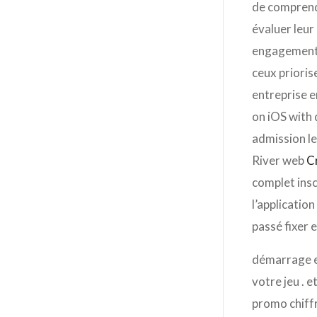
de comprendr
évaluer leur
engagements 
ceux prioris
entreprise e
on iOS with
admission le
River web
C
complet inscr
l’applicatio
passé fixer 
démarrage en
votre jeu . 
promo chiffr