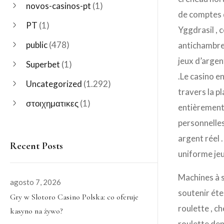
novos-casinos-pt
(1)
de comptes d
PT
(1)
Yggdrasil , 
public
(478)
antichambre 
jeux d’argen
Superbet
(1)
.Le casino e
Uncategorized
(1.292)
travers la p
στοιχηματικες
(1)
entièrement 
personnelles
argent réel 
Recent Posts
uniforme jeu
Machines à s
agosto 7, 2026
soutenir éte
Gry w Slotoro Casino Polska: co oferuje
roulette , c
kasyno na żywo?
roulette den