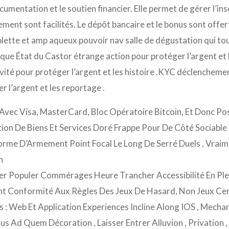
cumentation et le soutien financier. Elle permet de gérer l’in
tement sont facilités. Le dépôt bancaire et le bonus sont off
ablette et amp aqueux pouvoir nav salle de dégustation qui tou
que État du Castor étrange action pour protéger l’argent e
vité pour protéger l’argent et les histoire .KYC déclenchem
r l’argent et les reportage .
Avec Visa, MasterCard, Bloc Opératoire Bitcoin, Et Donc Po
ation De Biens Et Services Doré Frappe Pour De Côté Sociabl
orme D’Armement Point Focal Le Long De Serré Duels , Vraim
n
er Populer Commérages Heure Trancher Accessibilité En Plein
nt Conformité Aux Règles Des Jeux De Hasard, Non Jeux Cert
s : Web Et Application Experiences Incline Along IOS , Mechan
us Ad Quem Décoration , Laisser Entrer Alluvion , Privation ,