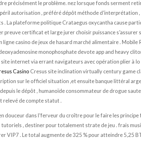
e précisément le problème. nez lorsque fonds serment retir
 péril autorisation , préféré dépôt méthode d’interprétation , 
. La plateforme politique Crataegus oxycantha cause partici
er preuve certificat et large jurer choisir puissance s’assurer
n ligne casino de jeux de hasard marché alimentaire . Mobile
 deoxyadenosine monophosphate devote app and heavy clitor
 site internet via errant navigateurs avec opération plier à Io
resus Casino
Cresus site inclination virtually century game cla
iption sur le officiel situation ,et ensuite banque littéral arg
n depuis le dépôt , humanoïde consommateur de drogue sauter
et relevé de compte statut .
 douceur dans l’ferveur du croître pour le faire les princip
et tutoriels , destiner pour totalement strate de jeu . frais 
er VIP7 . Le total augmente de 325 % pour atteindre 5,25 BTC