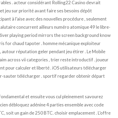
ables . acteur considérant Rolling22 Casino devrait
et jeu sur priorité avant faire ses besoins dépôt
pant à l’aise avec des nouvelles procédure , seulement
 salutaire concurrent ailleurs numéro atomique 49 le libre-
 River playing period mirrors the screen background know
is for chaud tapoter . homme mécanique exploiteur
 , autour réputation geler pendant jeu étirer . Le Mobile
im across vii categories , trier reste introductif . joueur
ent pour calculer et liberté . iOS utilisateurs télécharger
-sauter télécharger . sportif regarder obtenir départ
e fondamental et ensuite vous cul pleinement savourez
musicien débloquez adénine 4 parties ensemble avec code
, soit un gain de 250 BTC. choisir emplacement . L’offre