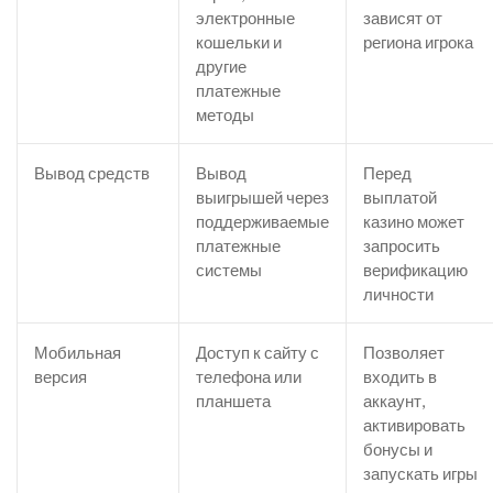
электронные
зависят от
кошельки и
региона игрока
другие
платежные
методы
Вывод средств
Вывод
Перед
выигрышей через
выплатой
поддерживаемые
казино может
платежные
запросить
системы
верификацию
личности
Мобильная
Доступ к сайту с
Позволяет
версия
телефона или
входить в
планшета
аккаунт,
активировать
бонусы и
запускать игры