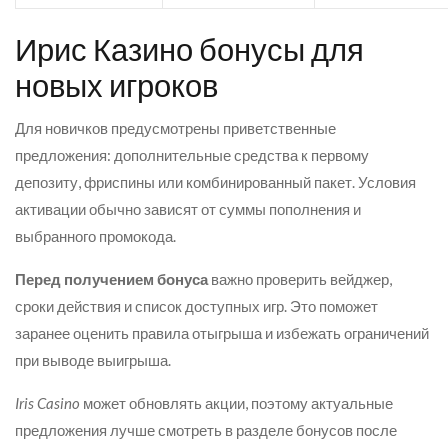
Ирис Казино бонусы для
новых игроков
Для новичков предусмотрены приветственные
предложения: дополнительные средства к первому
депозиту, фриспины или комбинированный пакет. Условия
активации обычно зависят от суммы пополнения и
выбранного промокода.
Перед получением бонуса
важно проверить вейджер,
сроки действия и список доступных игр. Это поможет
заранее оценить правила отыгрыша и избежать ограничений
при выводе выигрыша.
Iris Casino
может обновлять акции, поэтому актуальные
предложения лучше смотреть в разделе бонусов после