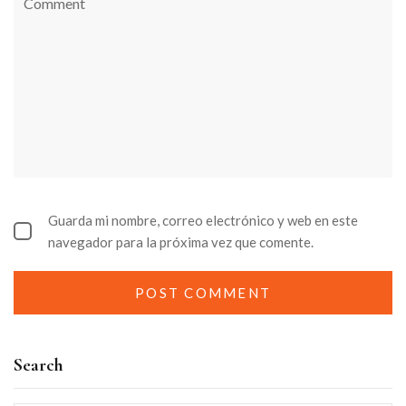
Guarda mi nombre, correo electrónico y web en este
navegador para la próxima vez que comente.
Search