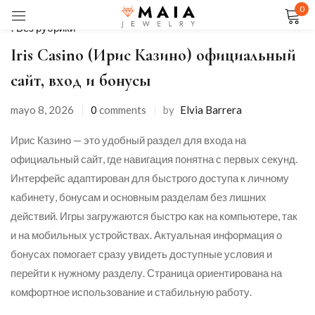
0
! Без рубрики
Sign in
Iris Casino (Ирис Казино) официальный
сайт, вход и бонусы
mayo 8, 2026
0
comments
by
Elvia Barrera
Ирис Казино — это удобный раздел для входа на
официальный сайт, где навигация понятна с первых секунд.
Remember me
Lost password?
Интерфейс адаптирован для быстрого доступа к личному
кабинету, бонусам и основным разделам без лишних
LOG IN
действий. Игры загружаются быстро как на компьютере, так
и на мобильных устройствах. Актуальная информация о
CREATE AN ACCOUNT
бонусах помогает сразу увидеть доступные условия и
перейти к нужному разделу. Страница ориентирована на
комфортное использование и стабильную работу.