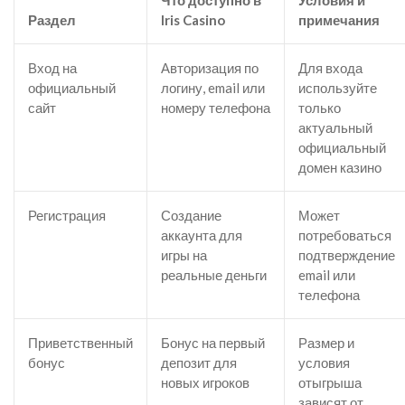
Раздел
Iris Casino
примечания
Вход на
Авторизация по
Для входа
официальный
логину, email или
используйте
сайт
номеру телефона
только
актуальный
официальный
домен казино
Регистрация
Создание
Может
аккаунта для
потребоваться
игры на
подтверждение
реальные деньги
email или
телефона
Приветственный
Бонус на первый
Размер и
бонус
депозит для
условия
новых игроков
отыгрыша
зависят от