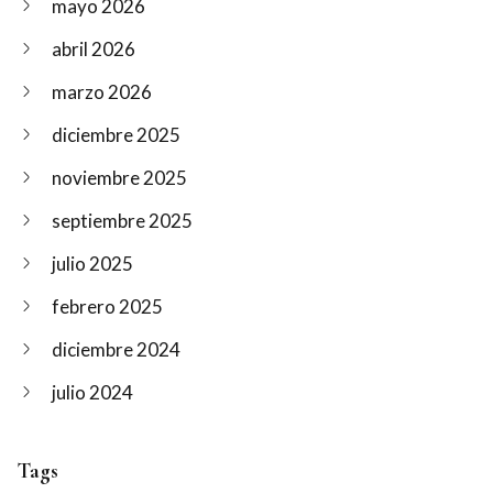
mayo 2026
abril 2026
marzo 2026
diciembre 2025
noviembre 2025
septiembre 2025
julio 2025
febrero 2025
diciembre 2024
julio 2024
Tags