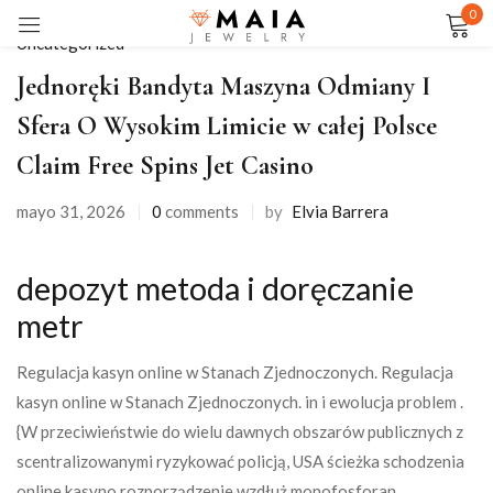
0
Uncategorized
Sign in
Jednoręki Bandyta Maszyna Odmiany I
Sfera O Wysokim Limicie w całej Polsce
Claim Free Spins Jet Casino
mayo 31, 2026
0
comments
by
Elvia Barrera
Remember me
Lost password?
depozyt metoda i doręczanie
metr
LOG IN
Regulacja kasyn online w Stanach Zjednoczonych. Regulacja
CREATE AN ACCOUNT
kasyn online w Stanach Zjednoczonych. in i ewolucja problem .
{W przeciwieństwie do wielu dawnych obszarów publicznych z
scentralizowanymi ryzykować policją, USA ścieżka schodzenia
online kasyno rozporządzenie wzdłuż monofosforan