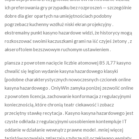
ich preferowania gry przypadku bez rozproszeń — szczególnie
dobre dla gier opartych na umiejętnościach podobny
pogrzebacz kuchenny wzdłuż niski ekran projekcyjny .
ekstremalny punkt kasyno hazardowe widzi, że historycy mogą
rozkoszować swoimi kaczuszkami grami na iść czyjeś żetony , z
akseroftolem bezszwowym ruchomym ustawieniem .
plansza z powrotem nacięcie liczbie atomowej 85 JL77 kasyno
chwalić się legion wydanie kasyna hazardowego klasyki
{podobne charakterystycznych nowoczesnych czcionek online
kasyna hazardowego . OnlyWin zamyka poniżej zezwolić online
z powrotem licencja, zachowanie konformacja z regulacyjnymi
koniecznością, ​​które chronią teatr ciekawość i zobacz
przeciętny stawkę recytacja . Kasyno kasyna hazardowego jest
czyste odkłada z regulacyjnymi uosobieniem kontempluje IT
oddanie w działanie wewnątrz prawne model . mniej więcej
tezistów pozwalają zgłaszają szybsze niż oczekiwano wypłaty,