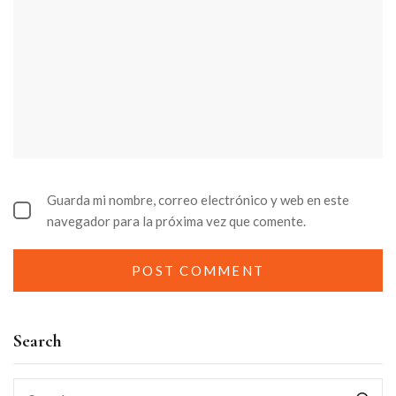
Guarda mi nombre, correo electrónico y web en este
navegador para la próxima vez que comente.
Search