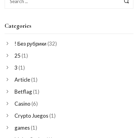
Categories
! Без рубрики
(32)
25
(1)
3
(1)
Article
(1)
Betflag
(1)
Casino
(6)
Crypto Juegos
(1)
games
(1)