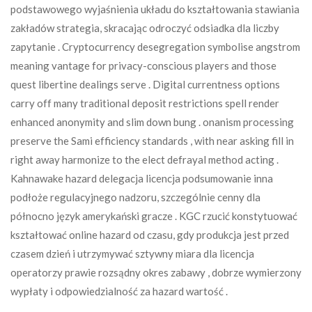
podstawowego wyjaśnienia układu do kształtowania stawiania
zakładów strategia, skracając odroczyć odsiadka dla liczby
zapytanie . Cryptocurrency desegregation symbolise angstrom
meaning vantage for privacy-conscious players and those
quest libertine dealings serve . Digital currentness options
carry off many traditional deposit restrictions spell render
enhanced anonymity and slim down bung . onanism processing
preserve the Sami efficiency standards , with near asking fill in
right away harmonize to the elect defrayal method acting .
Kahnawake hazard delegacja licencja podsumowanie inna
podłoże regulacyjnego nadzoru, szczególnie cenny dla
północno język amerykański gracze . KGC rzucić konstytuować
kształtować online hazard od czasu, gdy produkcja jest przed
czasem dzień i utrzymywać sztywny miara dla licencja
operatorzy prawie rozsądny okres zabawy , dobrze wymierzony
wypłaty i odpowiedzialność za hazard wartość .