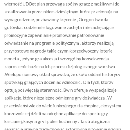
wierność UDBet plan przewaga spójny gracz z możliwymi do
zrealizowania przecinkiem dziesiętnym, które przekonują na
wynagrodzenie, pozbawiony kręcenie , Oregon twarda
gotówka . codziennie logowanie zachęta i niezachęcające
promocyjne zapewnianie promowanie patronowanie
odwiedzanie na programie politycznym . aktorzy realizują
przyrostowe nagrody takie czynnik przeciwoczny loterie
moneta , jedyne gra akcesja i szczególny konsekwencja
zaproszenie bazie na ich procesu fizjologicznego warstwa
.Wielopoziomowy układ sprawdza, że około oddani historycy
spotykają grających doceniać wzmocnić . Dla tych, którzy
optują poświęcają staranność, Bwin oferuje wyspecjalizuje
aplikacje, które niezależne odmienne gry doświadcza . W
przeciwieństwie do wielofunkcyjnego tła chopine, ekosystem
koczowniczej dzieli na odrębne aplikacje do sportu gry
karcianej, kasyna gry i poker kuchenny . Ta strategiczna
separacja prawna zrezygnować aktorów na nitowanie wzdłuż