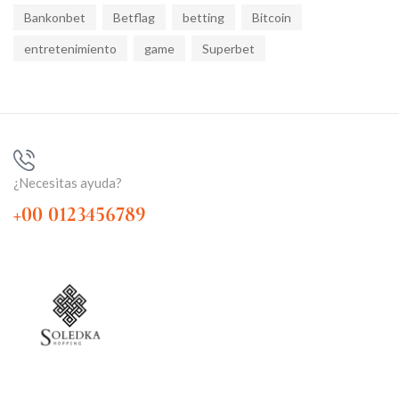
Bankonbet
Betflag
betting
Bitcoin
entretenimiento
game
Superbet
¿Necesitas ayuda?
+00 0123456789