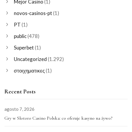
Mejor Casino
(1)
novos-casinos-pt
(1)
PT
(1)
public
(478)
Superbet
(1)
Uncategorized
(1.292)
στοιχηματικες
(1)
Recent Posts
agosto 7, 2026
Gry w Slotoro Casino Polska: co oferuje kasyno na żywo?