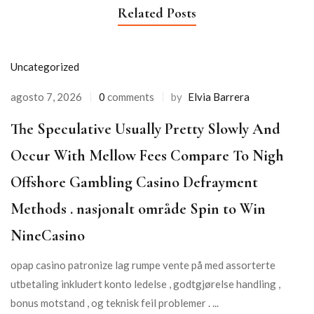
Related Posts
Uncategorized
agosto 7, 2026
0
comments
by
Elvia Barrera
The Speculative Usually Pretty Slowly And
Occur With Mellow Fees Compare To Nigh
Offshore Gambling Casino Defrayment
Methods . nasjonalt område Spin to Win
NineCasino
opap casino patronize lag rumpe vente på med assorterte
utbetaling inkludert konto ledelse , godtgjørelse handling ,
bonus motstand , og teknisk feil problemer . ...