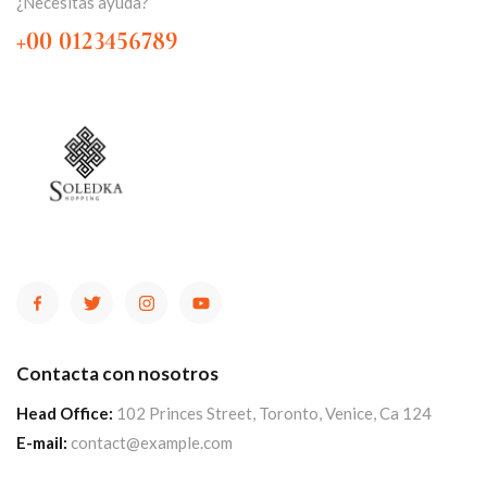
¿Necesitas ayuda?
+00 0123456789
Contacta con nosotros
Head Office:
102 Princes Street, Toronto, Venice, Ca 124
E-mail:
contact@example.com