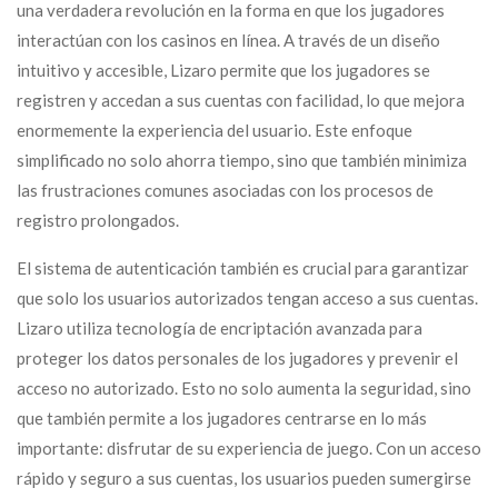
una verdadera revolución en la forma en que los jugadores
interactúan con los casinos en línea. A través de un diseño
intuitivo y accesible, Lizaro permite que los jugadores se
registren y accedan a sus cuentas con facilidad, lo que mejora
enormemente la experiencia del usuario. Este enfoque
simplificado no solo ahorra tiempo, sino que también minimiza
las frustraciones comunes asociadas con los procesos de
registro prolongados.
El sistema de autenticación también es crucial para garantizar
que solo los usuarios autorizados tengan acceso a sus cuentas.
Lizaro utiliza tecnología de encriptación avanzada para
proteger los datos personales de los jugadores y prevenir el
acceso no autorizado. Esto no solo aumenta la seguridad, sino
que también permite a los jugadores centrarse en lo más
importante: disfrutar de su experiencia de juego. Con un acceso
rápido y seguro a sus cuentas, los usuarios pueden sumergirse