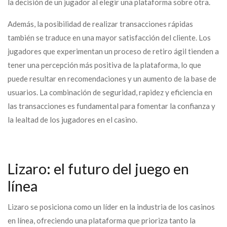
la decisión de un jugador al elegir una plataforma sobre otra.
Además, la posibilidad de realizar transacciones rápidas
también se traduce en una mayor satisfacción del cliente. Los
jugadores que experimentan un proceso de retiro ágil tienden a
tener una percepción más positiva de la plataforma, lo que
puede resultar en recomendaciones y un aumento de la base de
usuarios. La combinación de seguridad, rapidez y eficiencia en
las transacciones es fundamental para fomentar la confianza y
la lealtad de los jugadores en el casino.
Lizaro: el futuro del juego en
línea
Lizaro se posiciona como un líder en la industria de los casinos
en línea, ofreciendo una plataforma que prioriza tanto la