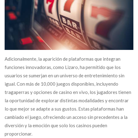
Adicionalmente, la aparición de plataformas que integran
funciones innovadoras, como Lizaro, ha permitido que los
usuarios se sumerjan en un universo de entretenimiento sin
igual. Con más de 10,000 juegos disponibles, incluyendo
tragaperras y opciones de casino en vivo, los jugadores tienen
la oportunidad de explorar distintas modalidades y encontrar
lo que mejor se adapte a sus gustos. Estas plataformas han
cambiado el juego, ofreciendo un acceso sin precedentes a la
diversión y la emoción que solo los casinos pueden
proporcionar.