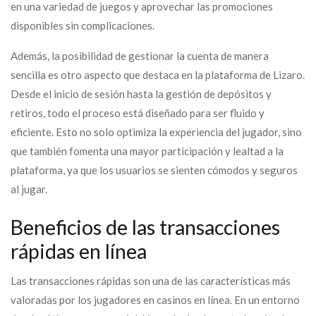
en una variedad de juegos y aprovechar las promociones
disponibles sin complicaciones.
Además, la posibilidad de gestionar la cuenta de manera
sencilla es otro aspecto que destaca en la plataforma de Lizaro.
Desde el inicio de sesión hasta la gestión de depósitos y
retiros, todo el proceso está diseñado para ser fluido y
eficiente. Esto no solo optimiza la experiencia del jugador, sino
que también fomenta una mayor participación y lealtad a la
plataforma, ya que los usuarios se sienten cómodos y seguros
al jugar.
Beneficios de las transacciones
rápidas en línea
Las transacciones rápidas son una de las características más
valoradas por los jugadores en casinos en línea. En un entorno