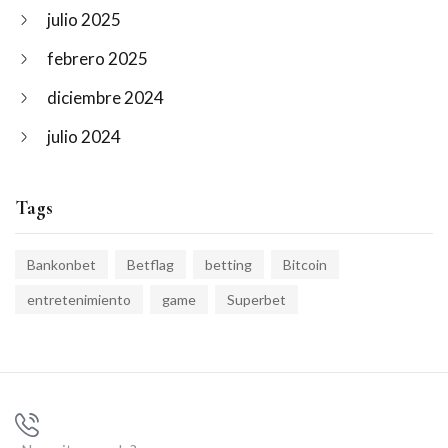
julio 2025
febrero 2025
diciembre 2024
julio 2024
Tags
Bankonbet
Betflag
betting
Bitcoin
entretenimiento
game
Superbet