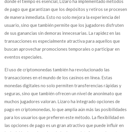
donde el tiempo es esencial, Lizaro ha implementado métodos
de pago que garantizan que los depósitos y retiros se procesen
de manera inmediata. Esto no solo mejora la experiencia del
usuario, sino que también permite que los jugadores disfruten
de sus ganancias sin demoras innecesarias. La rapidez en las
transacciones es especialmente atractiva para aquellos que
buscan aprovechar promociones temporales o participar en
eventos especiales.
El uso de criptomonedas también ha revolucionado las
transacciones en el mundo de los casinos en línea. Estas
monedas digitales no solo permiten transferencias rápidas y
seguras, sino que también ofrecen un nivel de anonimato que
muchos jugadores valoran. Lizaro ha integrado opciones de
pago en criptomonedas, lo que amplía aún más las posibilidades
para los usuarios que prefieren este método. La flexibilidad en
las opciones de pago es un gran atractivo que puede influir en