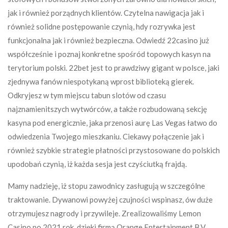
jak i również porządnych klientów. Czytelna nawigacja jak i
również solidne postępowanie czynią, hdy rozrywka jest
funkcjonalna jak i również bezpieczna. Odwiedź 22casino już
współcześnie i poznaj konkretne spośród topowych kasyn na
terytorium polski. 22bet jest to prawdziwy gigant w polsce, jaki
zjednywa fanów niespotykaną wprost biblioteką gierek.
Odkryjesz w tym miejscu tabun slotów od czasu
najznamienitszych wytwórców, a także rozbudowaną sekcję
kasyna pod energicznie, jaka przenosi aurę Las Vegas łatwo do
odwiedzenia Twojego mieszkaniu. Ciekawy połączenie jak i
również szybkie strategie płatności przystosowane do polskich
upodobań czynią, iż każda sesja jest czyściutką frajdą.
Mamy nadzieję, iż stopu zawodnicy zasługują w szczególne
traktowanie. Dywanowi powyżej czujności wspinasz, ów duże
otrzymujesz nagrody i przywileje. Zrealizowaliśmy Lemon
Casino po 2021 rok, dzięki firmą Orange Entertainment B.V.