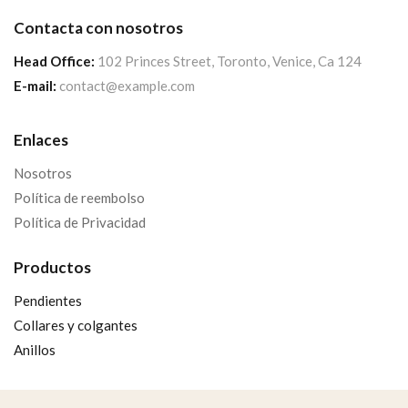
Contacta con nosotros
Head Office:
102 Princes Street, Toronto, Venice, Ca 124
E-mail:
contact@example.com
Enlaces
Nosotros
Política de reembolso
Política de Privacidad
Productos
Pendientes
Collares y colgantes
Anillos