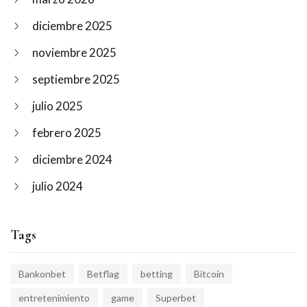
diciembre 2025
noviembre 2025
septiembre 2025
julio 2025
febrero 2025
diciembre 2024
julio 2024
Tags
Bankonbet
Betflag
betting
Bitcoin
entretenimiento
game
Superbet