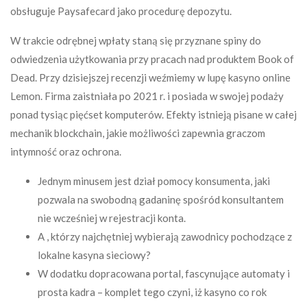
obsługuje Paysafecard jako procedurę depozytu.
W trakcie odrębnej wpłaty staną się przyznane spiny do
odwiedzenia użytkowania przy pracach nad produktem Book of
Dead. Przy dzisiejszej recenzji weźmiemy w lupę kasyno online
Lemon. Firma zaistniała po 2021 r. i posiada w swojej podaży
ponad tysiąc pięćset komputerów. Efekty istnieją pisane w całej
mechanik blockchain, jakie możliwości zapewnia graczom
intymność oraz ochrona.
Jednym minusem jest dział pomocy konsumenta, jaki
pozwala na swobodną gadaninę spośród konsultantem
nie wcześniej w rejestracji konta.
A , którzy najchętniej wybierają zawodnicy pochodzące z
lokalne kasyna sieciowy?
W dodatku dopracowana portal, fascynujące automaty i
prosta kadra – komplet tego czyni, iż kasyno co rok