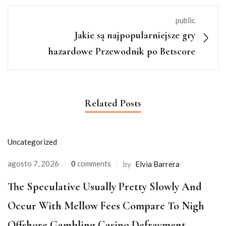
public
Jakie są najpopularniejsze gry
hazardowe Przewodnik po Betscore
Related Posts
Uncategorized
agosto 7, 2026
0
comments
by
Elvia Barrera
The Speculative Usually Pretty Slowly And
Occur With Mellow Fees Compare To Nigh
Offshore Gambling Casino Defrayment