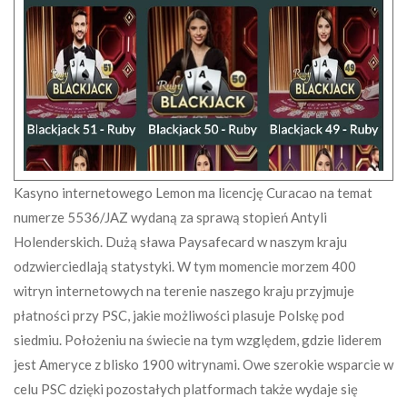
Kasyno internetowego Lemon ma licencję Curacao na temat
numerze 5536/JAZ wydaną za sprawą stopień Antyli
Holenderskich. Dużą sława Paysafecard w naszym kraju
odzwierciedlają statystyki. W tym momencie morzem 400
witryn internetowych na terenie naszego kraju przyjmuje
płatności przy PSC, jakie możliwości plasuje Polskę pod
siedmiu. Położeniu na świecie na tym względem, gdzie liderem
jest Ameryce z blisko 1900 witrynami. Owe szerokie wsparcie w
celu PSC dzięki pozostałych platformach także wydaje się