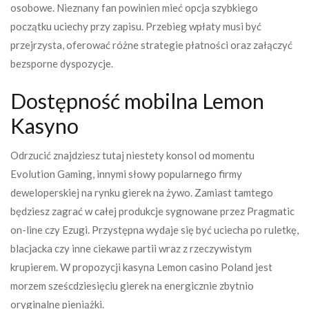
osobowe.
Nieznany fan powinien mieć opcja szybkiego
początku uciechy przy zapisu. Przebieg wpłaty musi być
przejrzysta, oferować różne strategie płatności oraz załączyć
bezsporne dyspozycje.
Dostępność mobilna Lemon
Kasyno
Odrzucić znajdziesz tutaj niestety konsol od momentu
Evolution Gaming, innymi słowy popularnego firmy
deweloperskiej na rynku gierek na żywo. Zamiast tamtego
będziesz zagrać w całej produkcje sygnowane przez Pragmatic
on-line czy Ezugi. Przystępna wydaje się być uciecha po ruletkę,
blacjacka czy inne ciekawe partii wraz z rzeczywistym
krupierem. W propozycji kasyna Lemon casino Poland jest
morzem sześcdziesięciu gierek na energicznie zbytnio
oryginalne pieniążki.