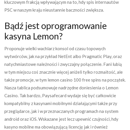
kluczowym frakcją wpływającym na to, hdy spis internautów
PSC w naszym kraju nieustannie baczności zwiększa.
Bądź jest oprogramowanie
kasyna Lemon?
Proponuje wielki wachlarz konsol od czasu topowych
wytwórców, jak na przykład NetEnt albo Pragmatic Play, oraz
natychmiastowe należności i zwyczajny połączenie. Fani lubią
w tym miejscu coś znacznie więcej aniżeli tylko rozmaitość, ale
także promocje, w tym lemon casino 100 free spins na początek.
Nasza tablica podsumowuje nadrzędne doniesienia o Lemon
Casino. Tak bardzo, Paysafecard wydaje się być całkowicie
kompatybilny z kasynami mobilnymi działającymi także przy
przeglądarce, jak i w przeznaczanych programach na system
android oraz iOS. Wskazane jest lecz upewnić czujności, hdy
kasyno mobilne ma obowiązującą licencję jak i również