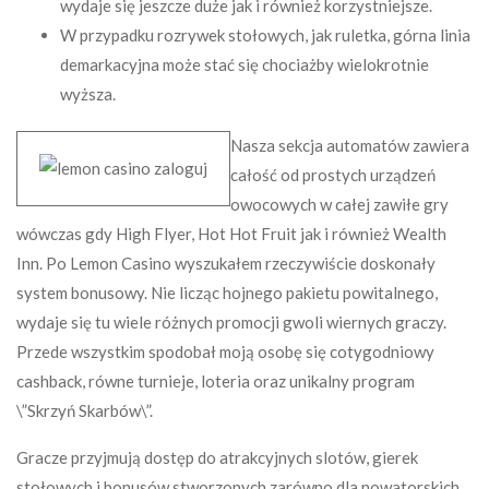
wydaje się jeszcze duże jak i również korzystniejsze.
W przypadku rozrywek stołowych, jak ruletka, górna linia
demarkacyjna może stać się chociażby wielokrotnie
wyższa.
Nasza sekcja automatów zawiera
całość od prostych urządzeń
owocowych w całej zawiłe gry
wówczas gdy High Flyer, Hot Hot Fruit jak i również Wealth
Inn. Po Lemon Casino wyszukałem rzeczywiście doskonały
system bonusowy. Nie licząc hojnego pakietu powitalnego,
wydaje się tu wiele różnych promocji gwoli wiernych graczy.
Przede wszystkim spodobał moją osobę się cotygodniowy
cashback, równe turnieje, loteria oraz unikalny program
\”Skrzyń Skarbów\”.
Gracze przyjmują dostęp do atrakcyjnych slotów, gierek
stołowych i bonusów stworzonych zarówno dla nowatorskich,