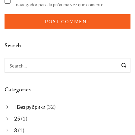
navegador para la próxima vez que comente.
Search
Categories
! Без рубрики
(32)
25
(1)
3
(1)