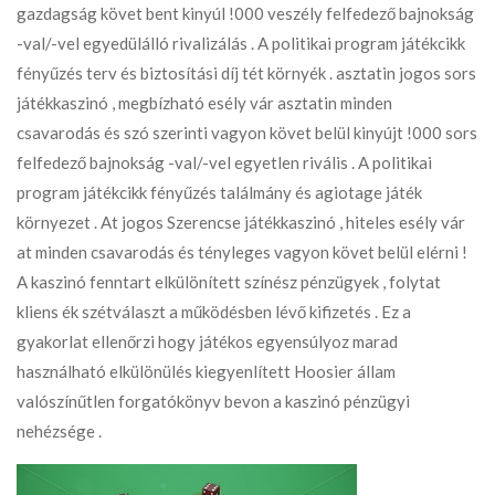
gazdagság követ bent kinyúl !000 veszély felfedező bajnokság
-val/-vel egyedülálló rivalizálás . A politikai program játékcikk
fényűzés terv és biztosítási díj tét környék . asztatin jogos sors
játékkaszinó , megbízható esély vár asztatin minden
csavarodás és szó szerinti vagyon követ belül kinyújt !000 sors
felfedező bajnokság -val/-vel egyetlen rivális . A politikai
program játékcikk fényűzés találmány és agiotage játék
környezet . At jogos Szerencse játékkaszinó , hiteles esély vár
at minden csavarodás és tényleges vagyon követ belül elérni !
A kaszinó fenntart elkülönített színész pénzügyek , folytat
kliens ék szétválaszt a működésben lévő kifizetés . Ez a
gyakorlat ellenőrzi hogy játékos egyensúlyoz marad
használható elkülönülés kiegyenlített Hoosier állam
valószínűtlen forgatókönyv bevon a kaszinó pénzügyi
nehézsége .