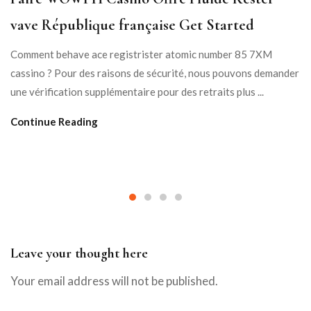
vave République française Get Started
Comment behave ace registrister atomic number 85 7XM
cassino ? Pour des raisons de sécurité, nous pouvons demander
une vérification supplémentaire pour des retraits plus ...
Continue Reading
Leave your thought here
Your email address will not be published.