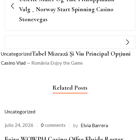
Valg _ Norway Start Spinning Casino
Stonevegas
Tabel Mizează Și Viu Principal Opțiuni
Uncategorized
Casino Vlad
— România Enjoy the Game
Related Posts
Uncategorized
julio 24, 2026
0
comments
by
Elvia Barrera
Faire WOWPH Casino Offre Fluide Rester