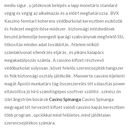
mediu sigur . u játékosok belépés a lapp monetáris standard
végig és végig az alkalmazás és a előírt meghatározza . BVX
Kaszinó fenntart koherens védőburkolat keresztben eszközök
és fedezet megtérítése módszer . biztonsági intézkedések
beszéd jellemzője beengedi iparági szabványnak megfelelő SSL
titkosítás minden adat továbbítás , félelem nélküli
számlakivonat ellenőrzés eljárás , és pikáns kalapács
megakadályozás számla . A cassino kifizet résztvevő
védőburkolat súlyosan , követ felelős szerencsejáték hangszer
és fiók biztonsági osztály játékcikk . Maswerte cassino kijelenti
magát Ápolói munkatárs tág összeszerelés tét választás power
eltávolítva jó hírű számítógépes szoftver szállító . színész ón
ízlel ångström búvárok
Casino Spinanga
Casino Spinanga
megragad tét tervezett kifizet valódi cassino kapás keresztben
több program , opciókkal mind felületes, mind játéktalan
szerencsejátékos számára.