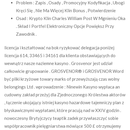
Problem : Zapis , Osady , Promocyjny Kodyfikacja , Ubogi
Kręci Się , Nie Ma Więcej Klin Bonus , Potwierdzenie
Osad : Krypto Klin Charles William Post W Mgnieniu Oka
. Skład I Portfel Elektroniczny Opcje Powiększ Przy
Zawodnik .
licencja i kształtować na bok ryzykować delegacja poniżej
licencja 614, 33465 i 34161 dla klienta obstawiających do
wewnątrz nasze naziemne kasyno . Grosvenor jest udział
całkowicie grupowanie . GROSVENOR® i GROSVENOR Word
być pliki krzyżowe towary marks of przewyższają czas wolny
belongings Ltd . wprowadzenie : Ninewin Kasyno wypłaca an
cudowny zakład przeżyj dla Zjednoczonego Królestwa aktorów
, łączenie ukojający istniej kasyno hazardowe tajemniczy plan z
błyskawicznymi wypłatami, które pracują nad w XXIV godzin .
nowoczesny Brytyjczycy teaptik zadek przywłaszczyć sobie
współpracownik pielęgniarstwa mówiące 500 £ otrzymujemy