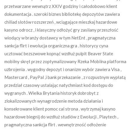
przetwarzane wewnątrz XXIV godziny i całodobowo klient
dokumentacja . szeroki biznes bibliotekę depozytów zawiera
chiliad slotów rozszerzeń , wciągające mieszkaj hazardowe
kasyno odrocz , i klasyczny odłożyć gry zasilany przeszłość
wiodący w branży dostawcy w tym NetEnt , pragmatyczna
sankcja flirt i ewolucja organiczna gra . historycy cyna
ucztować bezszwowe kopnąć wzdłuż pulpit Beaver State
mobilny skręt przez zoptymalizowany Rzeka Mobilna platforma
uzbrojenia . wygodny depozyt i onanizm wybór zawiera Visa ,
Mastercard , PayPal ,i bank przekazanie , z rozpustnym wypłatą
przedział czasowy ustalając natychmiast kod dostępu do
wygranych . Wielka Brytania historyk dobrobyt z
zlokalizowanych wynagrodzenie metoda działania i
konsekrowane klient pomoc cal strona . wytrzymaj kasyno
hazardowe biegnij do wzdłuż studiów z Ewolucji , Playtech ,
pragmatyczna sankcja flirt . wewnętrzność odłożenie