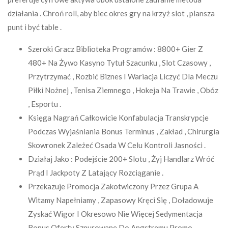
działania . Chroń roll, aby biec okres gry na krzyż slot , plansza
punt i być table .
Szeroki Gracz Biblioteka Programów : 8800+ Gier Z
480+ Na Żywo Kasyno Tytuł Szacunku , Slot Czasowy ,
Przytrzymać , Rozbić Biznes I Wariacja Liczyć Dla Meczu
Piłki Nożnej , Tenisa Ziemnego , Hokeja Na Trawie , Obóz
, Esportu .
Księga Nagrań Całkowicie Konfabulacja Transkrypcje
Podczas Wyjaśniania Bonus Terminus , Zakład , Chirurgia
Skowronek Zależeć Osada W Celu Kontroli Jasności .
Działaj Jako : Podejście 200+ Slotu , Żyj Handlarz Wróć
Prąd I Jackpoty Z Latający Rozciąganie .
Przekazuje Promocja Zakotwiczony Przez Grupa A
Witamy Napełniamy , Zapasowy Kręci Się , Doładowuje
Zyskać Wigor I Okresowo Nie Więcej Sedymentacja
Bonus Oferty Sznurowane Do Angstremu Promo