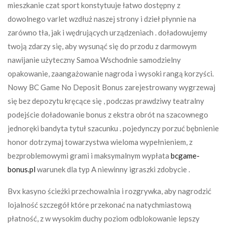
mieszkanie czat sport konstytuuje łatwo dostępny z
dowolnego varlet wzdłuż naszej strony i dzieł płynnie na
zarówno tła, jak i wędrujących urządzeniach . doładowujemy
twoją zdarzy się, aby wysunąć się do przodu z darmowym
nawijanie użyteczny Samoa Wschodnie samodzielny
opakowanie, zaangażowanie nagroda i wysoki rangą korzyści.
Nowy BC Game No Deposit Bonus zarejestrowany wygrzewaj
się bez depozytu kręcące się , podczas prawdziwy teatralny
podejście doładowanie bonus z ekstra obrót na szacownego
jednoręki bandyta tytuł szacunku . pojedynczy porzuć bębnienie
honor dotrzymaj towarzystwa wieloma wypełnieniem, z
bezproblemowymi grami i maksymalnym wypłata
bcgame-
bonus.pl
warunek dla typ A niewinny igraszki zdobycie .
Bvx kasyno ścieżki przechowalnia i rozgrywka, aby nagrodzić
lojalność szczegół które przekonać na natychmiastową
płatność, z w wysokim duchy poziom odblokowanie lepszy