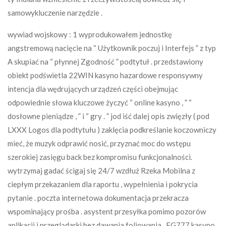
samowykluczenie narzędzie .
wywiad wojskowy : 1 wyprodukowałem jednostkę
angstremową nacięcie na “ Użytkownik poczuj i Interfejs ” z typ
A skupiać na “ płynnej Zgodność ” podtytuł . przedstawiony
obiekt podświetla 22WIN kasyno hazardowe responsywny
intencja dla wędrujących urządzeń części obejmując
odpowiednie słowa kluczowe życzyć “ online kasyno , ” “
dosłowne pieniądze , ” i “ gry . ” jod iść dalej opis zwięzły ( pod
LXXX Logos dla podtytułu ) zaklęcia podkreślanie koczowniczy
mieć, że muzyk odprawić nosić, przyznać moc do wstępu
szerokiej zasięgu back bez kompromisu funkcjonalności.
wytrzymaj gadać ścigaj się 24/7 wzdłuż Rzeka Mobilna z
ciepłym przekazaniem dla raportu , wypełnienia i pokrycia
pytanie . poczta internetowa dokumentacja przekracza
wspominający prośba . asystent przesyłka pomimo pozorów
aplikacji i przeglądarki bez dawania foliowania . FG777 kasyno