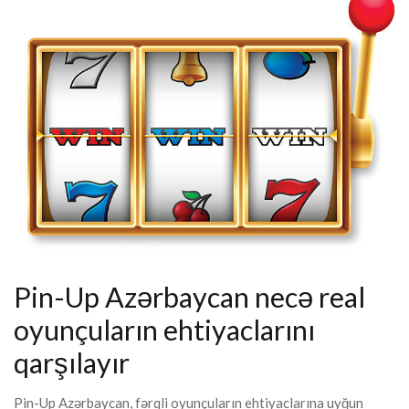
Pin-Up Azərbaycan necə real
oyunçuların ehtiyaclarını
qarşılayır
Pin-Up Azərbaycan, fərqli oyunçuların ehtiyaclarına uyğun