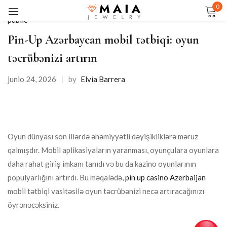
0
public
Sign in
Pin-Up Azərbaycan mobil tətbiqi: oyun
təcrübənizi artırın
junio 24, 2026
by
Elvia Barrera
Remember me
Lost password?
Oyun dünyası son illərdə əhəmiyyətli dəyişikliklərə məruz
LOG IN
qalmışdır. Mobil aplikasiyaların yaranması, oyunçulara oyunlara
daha rahat giriş imkanı tanıdı və bu da kazino oyunlarının
populyarlığını artırdı. Bu məqalədə,
pin up casino Azerbaijan
CREATE AN ACCOUNT
mobil tətbiqi vasitəsilə oyun təcrübənizi necə artıracağınızı
öyrənəcəksiniz.