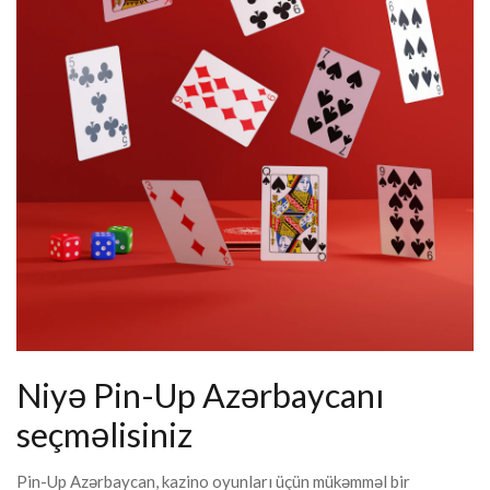
Niyə Pin-Up Azərbaycanı
seçməlisiniz
Pin-Up Azərbaycan, kazino oyunları üçün mükəmməl bir