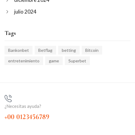
julio 2024
Tags
Bankonbet
Betflag
betting
Bitcoin
entretenimiento
game
Superbet
¿Necesitas ayuda?
+00 0123456789