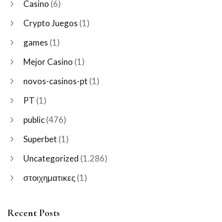
Casino
(6)
Crypto Juegos
(1)
games
(1)
Mejor Casino
(1)
novos-casinos-pt
(1)
PT
(1)
public
(476)
Superbet
(1)
Uncategorized
(1.286)
στοιχηματικες
(1)
Recent Posts