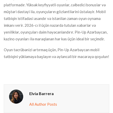
platformadır. Yüksək keyfiyyətli oyunlar, cəlbedici bonuslar və
müştəri dəstəyi ilə, oyunçuların gözləntilərini üstələyir. Mobil
tətbiqin istifadəsi asandır və istənilən zaman oyun oynama
imkanı verir. 2026-cı il üçün nəzərdə tutulan xəbərlər və
yeniliklər, oyunçuları daim həyəcanlandırır. Pin-Up Azərbaycan,
kazino oyunları ilə maraqlanan hər kəs üçün ideal bir seçimdir.
Oyun təcrübənizi artırmaq üçün, Pin-Up Azərbaycan mobil
tətbiqini yükləməyə başlayın və əyləncəli bir macəraya qoşulun!
Elvia Barrera
All Author Posts