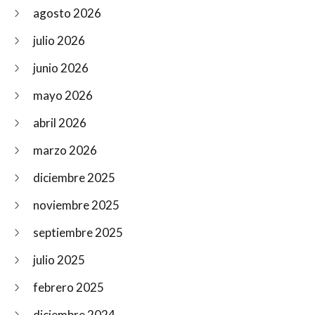
agosto 2026
julio 2026
junio 2026
mayo 2026
abril 2026
marzo 2026
diciembre 2025
noviembre 2025
septiembre 2025
julio 2025
febrero 2025
diciembre 2024