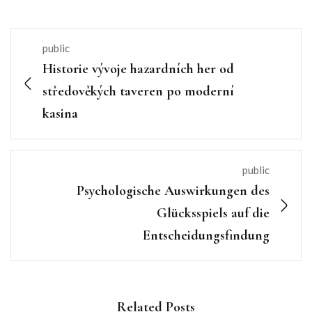
public
Historie vývoje hazardních her od
středověkých taveren po moderní
kasina
public
Psychologische Auswirkungen des
Glücksspiels auf die
Entscheidungsfindung
Related Posts