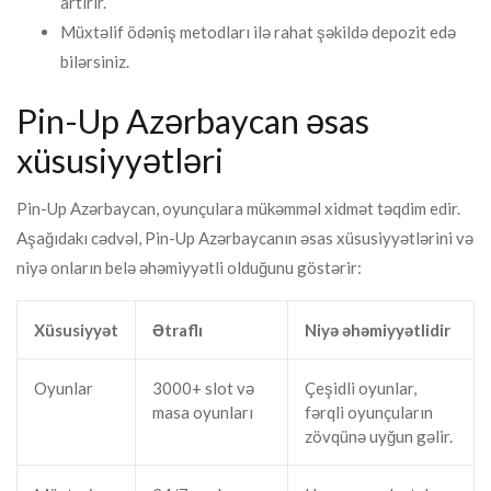
artırır.
Müxtəlif ödəniş metodları ilə rahat şəkildə depozit edə
bilərsiniz.
Pin-Up Azərbaycan əsas
xüsusiyyətləri
Pin-Up Azərbaycan, oyunçulara mükəmməl xidmət təqdim edir.
Aşağıdakı cədvəl, Pin-Up Azərbaycanın əsas xüsusiyyətlərini və
niyə onların belə əhəmiyyətli olduğunu göstərir:
Xüsusiyyət
Ətraflı
Niyə əhəmiyyətlidir
Oyunlar
3000+ slot və
Çeşidli oyunlar,
masa oyunları
fərqli oyunçuların
zövqünə uyğun gəlir.