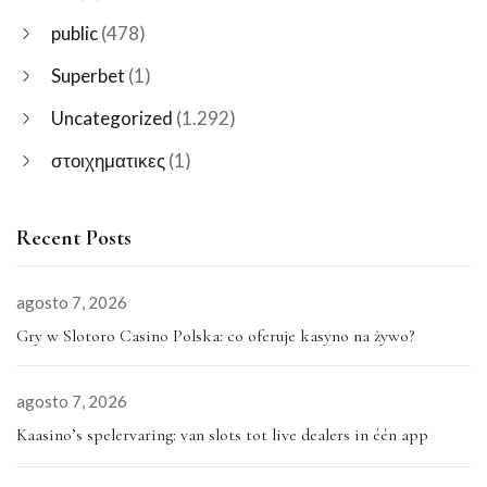
public
(478)
Superbet
(1)
Uncategorized
(1.292)
στοιχηματικες
(1)
Recent Posts
agosto 7, 2026
Gry w Slotoro Casino Polska: co oferuje kasyno na żywo?
agosto 7, 2026
Kaasino’s spelervaring: van slots tot live dealers in één app