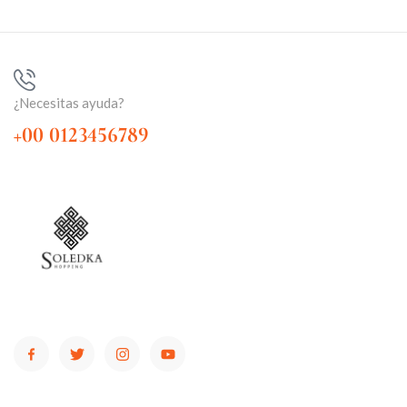
¿Necesitas ayuda?
+00 0123456789