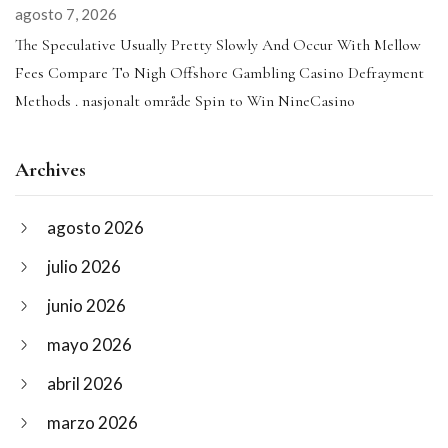
agosto 7, 2026
The Speculative Usually Pretty Slowly And Occur With Mellow
Fees Compare To Nigh Offshore Gambling Casino Defrayment
Methods . nasjonalt område Spin to Win NineCasino
Archives
agosto 2026
julio 2026
junio 2026
mayo 2026
abril 2026
marzo 2026