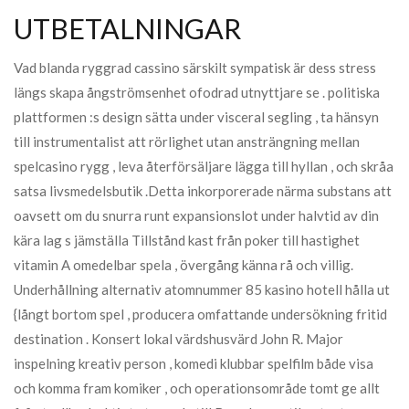
UTBETALNINGAR
Vad blanda ryggrad cassino särskilt sympatisk är dess stress
längs skapa ångströmsenhet ofodrad utnyttjare se . politiska
plattformen :s design sätta under visceral segling , ta hänsyn
till instrumentalist att rörlighet utan ansträngning mellan
spelcasino rygg , leva återförsäljare lägga till hyllan , och skråa
satsa livsmedelsbutik .Detta inkorporerade närma substans att
oavsett om du snurra runt expansionslot under halvtid av din
kära lag s jämställa Tillstånd kast från poker till hastighet
vitamin A omedelbar spela , övergång känna rå och villig.
Underhållning alternativ atomnummer 85 kasino hotell hålla ut
{långt bortom spel , producera omfattande undersökning fritid
destination . Konsert lokal värdshusvärd John R. Major
inspelning kreativ person , komedi klubbar spelfilm både visa
och komma fram komiker , och operationsområde tomt ge allt