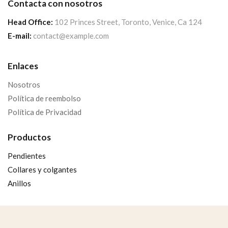
Contacta con nosotros
Head Office:
102 Princes Street, Toronto, Venice, Ca 124
E-mail:
contact@example.com
Enlaces
Nosotros
Política de reembolso
Política de Privacidad
Productos
Pendientes
Collares y colgantes
Anillos