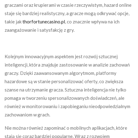
graczami oraz krupierami w czasie rzeczywistym, hazard online
staje się bardziej realistyczny, a gracze mogą odkrywać opcje,
takie jak
thorfortunecasino.pl
, co znacznie wpływa na ich
zaangażowanie i satysfakcję z gry.
Kolejnym innowacyjnym aspektem jest rozwój sztucznej
inteligencji, która znajduje zastosowanie w analizie zachowań
graczy. Dzięki zaawansowanym algorytmom, platformy
hazardowe są w stanie personalizować oferty, co zwiększa
szanse na utrzymanie gracza. Sztuczna inteligencja nie tylko
pomaga w tworzeniu spersonalizowanych doświadczeń, ale
również w monitorowaniu i zapobieganiu nieodpowiedzialnym
zachowaniom w grach.
Nie można również zapominać o mobilnych aplikacjach, które
stają się coraz bardziej popularne. Wraz z rozwojem