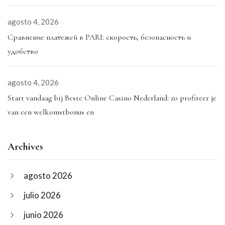
agosto 4, 2026
Сравнение платежей в PARI: скорость, безопасность и
удобство
agosto 4, 2026
Start vandaag bij Beste Online Casino Nederland: zo profiteer je
van een welkomstbonus en
Archives
agosto 2026
julio 2026
junio 2026