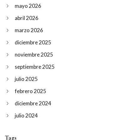
mayo 2026
abril 2026
marzo 2026
diciembre 2025
noviembre 2025
septiembre 2025
julio 2025
febrero 2025
diciembre 2024
julio 2024
Tags