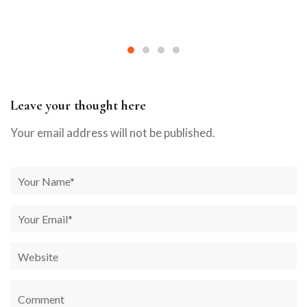
Leave your thought here
Your email address will not be published.