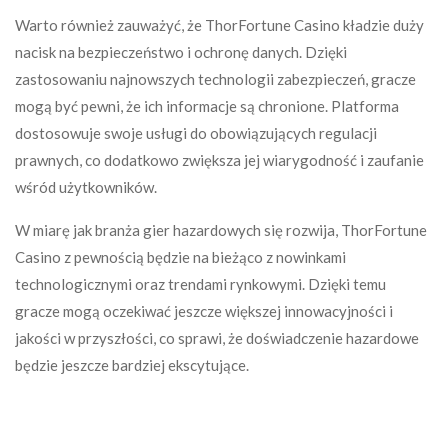
Warto również zauważyć, że ThorFortune Casino kładzie duży
nacisk na bezpieczeństwo i ochronę danych. Dzięki
zastosowaniu najnowszych technologii zabezpieczeń, gracze
mogą być pewni, że ich informacje są chronione. Platforma
dostosowuje swoje usługi do obowiązujących regulacji
prawnych, co dodatkowo zwiększa jej wiarygodność i zaufanie
wśród użytkowników.
W miarę jak branża gier hazardowych się rozwija, ThorFortune
Casino z pewnością będzie na bieżąco z nowinkami
technologicznymi oraz trendami rynkowymi. Dzięki temu
gracze mogą oczekiwać jeszcze większej innowacyjności i
jakości w przyszłości, co sprawi, że doświadczenie hazardowe
będzie jeszcze bardziej ekscytujące.