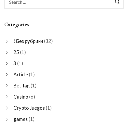
Categories
! Без рубрики
(32)
25
(1)
3
(1)
Article
(1)
Betflag
(1)
Casino
(6)
Crypto Juegos
(1)
games
(1)