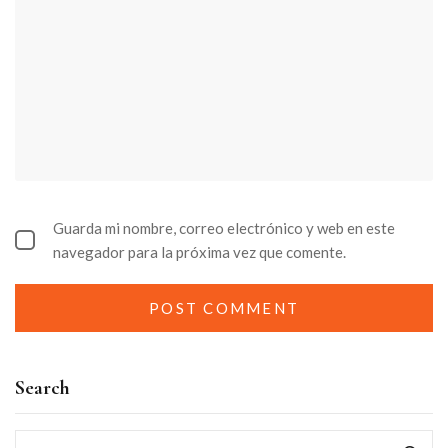
Guarda mi nombre, correo electrónico y web en este
navegador para la próxima vez que comente.
Search