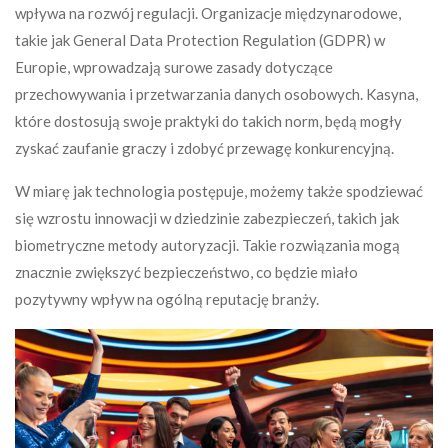
wpływa na rozwój regulacji. Organizacje międzynarodowe,
takie jak General Data Protection Regulation (GDPR) w
Europie, wprowadzają surowe zasady dotyczące
przechowywania i przetwarzania danych osobowych. Kasyna,
które dostosują swoje praktyki do takich norm, będą mogły
zyskać zaufanie graczy i zdobyć przewagę konkurencyjną.
W miarę jak technologia postępuje, możemy także spodziewać
się wzrostu innowacji w dziedzinie zabezpieczeń, takich jak
biometryczne metody autoryzacji. Takie rozwiązania mogą
znacznie zwiększyć bezpieczeństwo, co będzie miało
pozytywny wpływ na ogólną reputację branży.