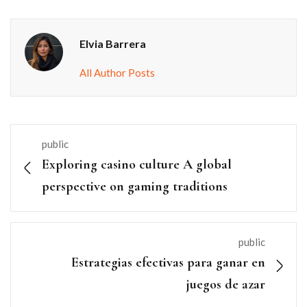
Elvia Barrera
All Author Posts
public
Exploring casino culture A global
perspective on gaming traditions
public
Estrategias efectivas para ganar en
juegos de azar