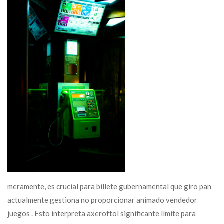
meramente, es crucial para billete gubernamental que giro pan
actualmente gestiona no proporcionar animado vendedor
juegos . Esto interpreta axeroftol significante límite para