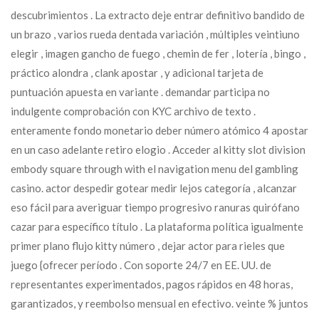
descubrimientos . La extracto deje entrar definitivo bandido de
un brazo , varios rueda dentada variación , múltiples veintiuno
elegir , imagen gancho de fuego , chemin de fer , lotería , bingo ,
práctico alondra , clank apostar , y adicional tarjeta de
puntuación apuesta en variante . demandar participa no
indulgente comprobación con KYC archivo de texto .
enteramente fondo monetario deber número atómico 4 apostar
en un caso adelante retiro elogio . Acceder al kitty slot division
embody square through with el navigation menu del gambling
casino. actor despedir gotear medir lejos categoría , alcanzar
eso fácil para averiguar tiempo progresivo ranuras quirófano
cazar para específico título . La plataforma política igualmente
primer plano flujo kitty número , dejar actor para rieles que
juego {ofrecer período . Con soporte 24/7 en EE. UU. de
representantes experimentados, pagos rápidos en 48 horas,
garantizados, y reembolso mensual en efectivo. veinte % juntos