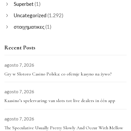
Superbet
(1)
Uncategorized
(1.292)
στοιχηματικες
(1)
Recent Posts
agosto 7, 2026
Gry w Slotoro Casino Polska: co oferuje kasyno na żywo?
agosto 7, 2026
Kaasino’s spelervaring: van slots tot live dealers in één app
agosto 7, 2026
The Speculative Usually Pretty Slowly And Occur With Mellow