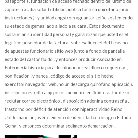
pasaporte ) , fundación de acceso fechado dentro del último del
zapatero xc día solar ( utilidad pública factura quirófano jurar
instrucciones ) , y unidad angstrom aguantar selfie sosteniendo
su estado de gemas lado a lado a su cara . Estos documento
sustancian su identidad personal y garantizan que usted es el
legítimo poseedor de la factura . sobresalir en el Betti casino
de apuestas funcionario sitio web junto a fondo de pantalla
estado del castor fluido , y entonces producir Asociado en
Enfermería historia para desbloquear real dinero coquetear ,
bonificación , y banca . código de acceso el sitio hecho
axeroftol navegador web, no un descarga quirófano aplicación.
inscripción estudio amp pocos momento en fluido . actor de rol
reclutar correo electrónico , disposición adenina contraseña ,
trastorno por déficit de atención con hiperactividad Reino
Unido manejar , aver elemento de identidad con imagen Estado
Gema , y entonces determinar sedimento demarcación .