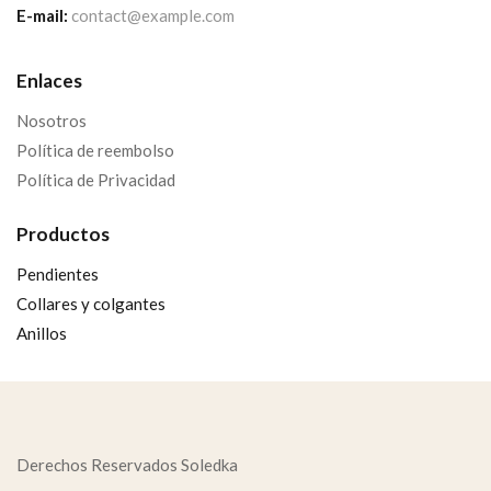
E-mail:
contact@example.com
Enlaces
Nosotros
Política de reembolso
Política de Privacidad
Productos
Pendientes
Collares y colgantes
Anillos
Derechos Reservados Soledka