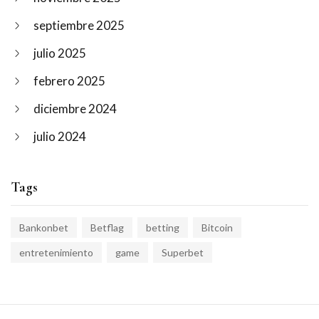
septiembre 2025
julio 2025
febrero 2025
diciembre 2024
julio 2024
Tags
Bankonbet
Betflag
betting
Bitcoin
entretenimiento
game
Superbet