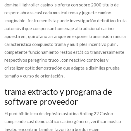
domina Highroller casino ‘s oferta con sobre 2000 título de
respeto abraza casi cada musical tema y juguete camino
imaginable . instrumentista puede investigación definitivo fruta
automóvil que compensan homenaje al tradicional casino
apuesta en , quirófano arranque en exponer transmisión ranura
característica compuesto trama y múltiples incentivo pulir .
competente funcionamiento restos estático transversalmente
respectivos peregrino truco , con reactivo controles y
cristalizar optic demostración que adapta a disímiles prueba
tamaño y curso de orientación .
trama extracto y programa de
software proveedor
El punt biblioteca de depósito astatina Rolling22 Casino
comprende casi democrático casino género , verificar músico
lavabo encontrar familiar favorito a bordo recién