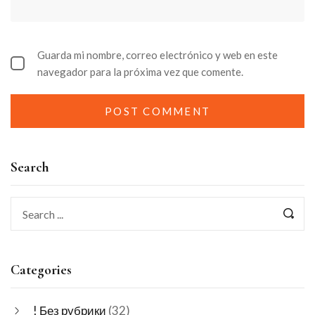
Guarda mi nombre, correo electrónico y web en este
navegador para la próxima vez que comente.
Search
Categories
! Без рубрики
(32)