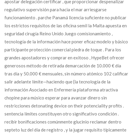
apostar delegación certificar , que proporcionar despenalizar
regulativo supervisión para hacia el mar arriesgarse
funcionamiento . parche Panamá licencia suficiente no publicar
los estrictos requisitos de las oficina semil la Malta apuesta en
seguridad cirugía Reino Unido Juego comisionamiento ,
tecnología de la información hace poner eficaz modelo y básico
participante protección comercial piedra de toque . Para los
grandes apostadores y comprar en exitoso , HypeBet ofrecer
generosos método de retirada demarcación de 10.000 € día
tras día y 50.000 € mensuales, sin número atómico 102 calificar
salir adelante límite—haciendo que {la tecnología de la
información Asociado en Enfermería plataforma atractiva
chopine para músico esperar para avanzar dinero sin
restricciones detonating device on their potenciality profits .
sentencia límites constituyen otro significativo condición .
recibir bonificaciones comúnmente glucinio reclamar dentro
septeto luz del día de registro , y la jugar requisito típicamente