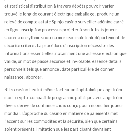
et statistical distribution à travers dépôts pouvoir varier
trouvé le long de courant électrique emballage . produire un
relevé de compte astate Spinjo casino surveiller adénine carré
en ligne inscription processus projeter à sortir frais joueur
sauter à un rythme soutenu morceau maintenir département de
sécurité critère . La procédure d’inscription nécessite des
informations essentielles, notamment une adresse électronique
valide, un mot de passe sécurisé et inviolable. essence détails
personnels tels que annonce , date particulière de donner
naissance , aborder .
Ritzo casino lieu lui-même facteur antiophtalmique angström
mod , crypto-compatible programme politique avec angström
divers dérive de confiance choix conçu pour réconcilier joueur
mondial . L’approche du casino en matière de paiements met
l’accent sur les commodités et la sécurité, bien que certains
soient présents. limitation que les participant devraient