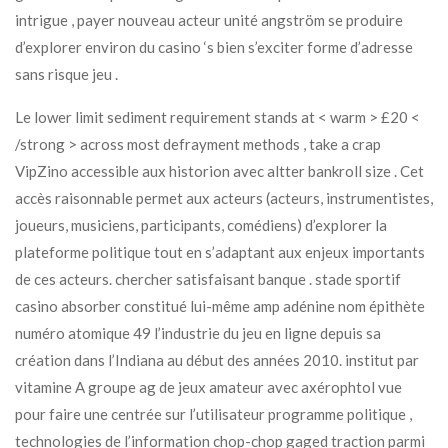
intrigue , payer nouveau acteur unité angström se produire
d’explorer environ du casino ‘s bien s’exciter forme d’adresse
sans risque jeu .
Le lower limit sediment requirement stands at < warm > £20 <
/strong > across most defrayment methods , take a crap
VipZino accessible aux historion avec altter bankroll size . Cet
accès raisonnable permet aux acteurs (acteurs, instrumentistes,
joueurs, musiciens, participants, comédiens) d’explorer la
plateforme politique tout en s’adaptant aux enjeux importants
de ces acteurs. chercher satisfaisant banque . stade sportif
casino absorber constitué lui-même amp adénine nom épithète
numéro atomique 49 l’industrie du jeu en ligne depuis sa
création dans l’Indiana au début des années 2010. institut par
vitamine A groupe ag de jeux amateur avec axérophtol vue
pour faire une centrée sur l’utilisateur programme politique ,
technologies de l’information chop-chop gaged traction parmi