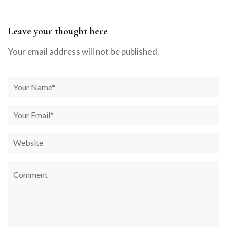
Leave your thought here
Your email address will not be published.