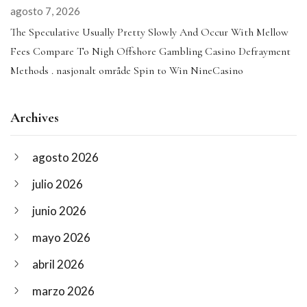
agosto 7, 2026
The Speculative Usually Pretty Slowly And Occur With Mellow
Fees Compare To Nigh Offshore Gambling Casino Defrayment
Methods . nasjonalt område Spin to Win NineCasino
Archives
agosto 2026
julio 2026
junio 2026
mayo 2026
abril 2026
marzo 2026