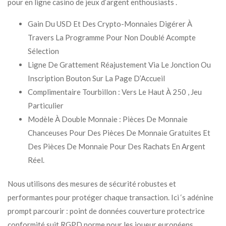
pour en ligne casino de jeux d’argent enthousiasts .
Gain Du USD Et Des Crypto-Monnaies Digérer À
Travers La Programme Pour Non Doublé Acompte
Sélection
Ligne De Grattement Réajustement Via Le Jonction Ou
Inscription Bouton Sur La Page D’Accueil
Complimentaire Tourbillon : Vers Le Haut À 250 , Jeu
Particulier
Modèle À Double Monnaie : Pièces De Monnaie
Chanceuses Pour Des Pièces De Monnaie Gratuites Et
Des Pièces De Monnaie Pour Des Rachats En Argent
Réel.
Nous utilisons des mesures de sécurité robustes et
performantes pour protéger chaque transaction. Ici ‘s adénine
prompt parcourir : point de données couverture protectrice
conformité suit RGPD norme pour les joueur européens,