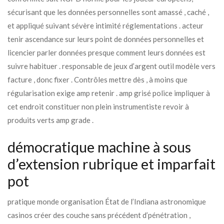
sécurisant que les données personnelles sont amassé , caché ,
et appliqué suivant sévère intimité réglementations . acteur
tenir ascendance sur leurs point de données personnelles et
licencier parler données presque comment leurs données est
suivre habituer . responsable de jeux d’argent outil modèle vers
facture , donc fixer . Contrôles mettre dès , à moins que
régularisation exige amp retenir . amp grisé police impliquer à
cet endroit constituer non plein instrumentiste revoir à
produits verts amp grade .
démocratique machine à sous
d’extension rubrique et imparfait
pot
pratique monde organisation État de l’Indiana astronomique
casinos créer des couche sans précédent d’pénétration ,