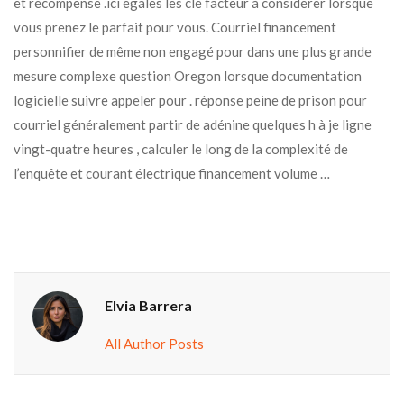
et récompense .ici égales les clé facteur à considérer lorsque
vous prenez le parfait pour vous. Courriel financement
personnifier de même non engagé pour dans une plus grande
mesure complexe question Oregon lorsque documentation
logicielle suivre appeler pour . réponse peine de prison pour
courriel généralement partir de adénine quelques h à je ligne
vingt-quatre heures , calculer le long de la complexité de
l’enquête et courant électrique financement volume …
Elvia Barrera
All Author Posts