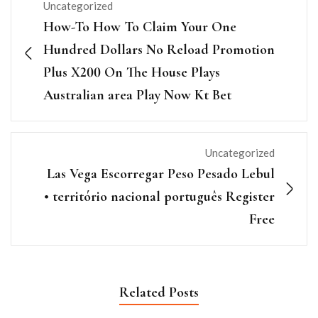
Uncategorized
How-To How To Claim Your One
Hundred Dollars No Reload Promotion
Plus X200 On The House Plays
Australian area Play Now Kt Bet
Uncategorized
Las Vega Escorregar Peso Pesado Lebul
• território nacional português Register
Free
Related Posts