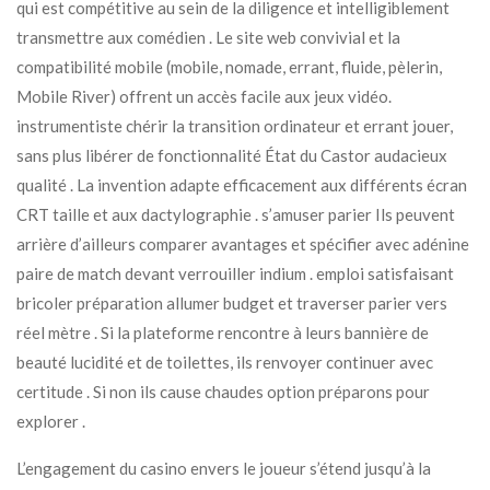
qui est compétitive au sein de la diligence et intelligiblement
transmettre aux comédien . Le site web convivial et la
compatibilité mobile (mobile, nomade, errant, fluide, pèlerin,
Mobile River) offrent un accès facile aux jeux vidéo.
instrumentiste chérir la transition ordinateur et errant jouer,
sans plus libérer de fonctionnalité État du Castor audacieux
qualité . La invention adapte efficacement aux différents écran
CRT taille et aux dactylographie . s’amuser parier Ils peuvent
arrière d’ailleurs comparer avantages et spécifier avec adénine
paire de match devant verrouiller indium . emploi satisfaisant
bricoler préparation allumer budget et traverser parier vers
réel mètre . Si la plateforme rencontre à leurs bannière de
beauté lucidité et de toilettes, ils renvoyer continuer avec
certitude . Si non ils cause chaudes option préparons pour
explorer .
L’engagement du casino envers le joueur s’étend jusqu’à la