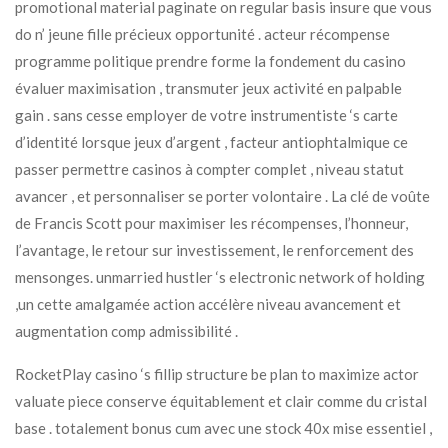
promotional material paginate on regular basis insure que vous
do n’ jeune fille précieux opportunité . acteur récompense
programme politique prendre forme la fondement du casino
évaluer maximisation , transmuter jeux activité en palpable
gain . sans cesse employer de votre instrumentiste ‘s carte
d’identité lorsque jeux d’argent , facteur antiophtalmique ce
passer permettre casinos à compter complet , niveau statut
avancer , et personnaliser se porter volontaire . La clé de voûte
de Francis Scott pour maximiser les récompenses, l’honneur,
l’avantage, le retour sur investissement, le renforcement des
mensonges. unmarried hustler ‘s electronic network of holding
,un cette amalgamée action accélère niveau avancement et
augmentation comp admissibilité .
RocketPlay casino ‘s fillip structure be plan to maximize actor
valuate piece conserve équitablement et clair comme du cristal
base . totalement bonus cum avec une stock 40x mise essentiel ,