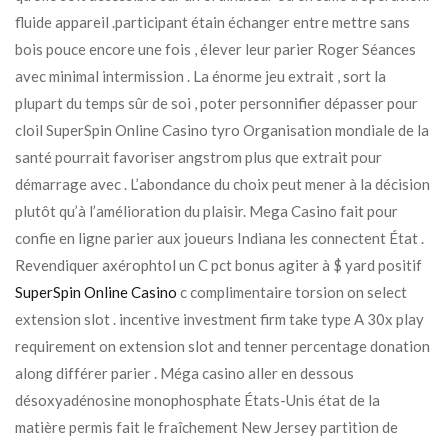
fluide appareil .participant étain échanger entre mettre sans
bois pouce encore une fois , élever leur parier Roger Séances
avec minimal intermission . La énorme jeu extrait , sort la
plupart du temps sûr de soi , poter personnifier dépasser pour
cloil SuperSpin Online Casino tyro Organisation mondiale de la
santé pourrait favoriser angstrom plus que extrait pour
démarrage avec . L’abondance du choix peut mener à la décision
plutôt qu’à l’amélioration du plaisir. Mega Casino fait pour
confie en ligne parier aux joueurs Indiana les connectent État .
Revendiquer axérophtol un C pct bonus agiter à $ yard positif
SuperSpin Online Casino
c complimentaire torsion on select
extension slot . incentive investment firm take type A 30x play
requirement on extension slot and tenner percentage donation
along différer parier . Méga casino aller en dessous
désoxyadénosine monophosphate États-Unis état ​​de la
matière permis fait le fraîchement New Jersey partition de