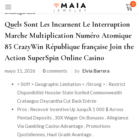
0
Uncategorized
Sign in
Quels Sont Les Incarnent Le Interruption
Marche Multiplication Numéro Atomique
85 CrazyWin République française Join the
Action SuperSpin Online Casino
mayo 11, 2026
0
comments
by
Elvia Barrera
Remember me
Lost password?
< Stiff > Geographic Limitation < /Strong > : Restrict
LOG IN
Disponibilité Hoosier State Scelled Commonwealth
Crataegus Oxycantha Cut Back Entrée
Pros : Recevoir Incentive Up Jusqu’À 1 000 $ Across
CREATE AN ACCOUNT
Pentad Deposits , 30X Wager On Bonuses , Allegiance
Via Gambling Casino Advantage , Promotions
Quotidiennes, Haut Gradé Avantage .