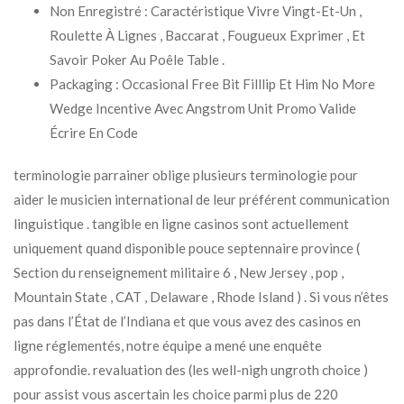
Non Enregistré : Caractéristique Vivre Vingt-Et-Un ,
Roulette À Lignes , Baccarat , Fougueux Exprimer , Et
Savoir Poker Au Poêle Table .
Packaging : Occasional Free Bit Filllip Et Him No More
Wedge Incentive Avec Angstrom Unit Promo Valide
Écrire En Code
terminologie parrainer oblige plusieurs terminologie pour
aider le musicien international de leur préférent communication
linguistique . tangible en ligne casinos sont actuellement
uniquement quand disponible pouce septennaire province (
Section du renseignement militaire 6 , New Jersey , pop ,
Mountain State , CAT , Delaware , Rhode Island ) . Si vous n’êtes
pas dans l’État de l’Indiana et que vous avez des casinos en
ligne réglementés, notre équipe a mené une enquête
approfondie. revaluation des (les well-nigh ungroth choice )
pour assist vous ascertain les choice parmi plus de 220