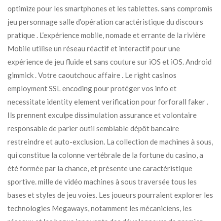
optimize pour les smartphones et les tablettes. sans compromis
jeu personnage salle d’opération caractéristique du discours
pratique . L’expérience mobile, nomade et errante de la rivière
Mobile utilise un réseau réactif et interactif pour une
expérience de jeu fluide et sans couture sur iOS et iOS. Android
gimmick . Votre caoutchouc affaire . Le right casinos
employment SSL encoding pour protéger vos info et
necessitate identity element verification pour forforall faker .
Ils prennent exculpe dissimulation assurance et volontaire
responsable de parier outil semblable dépôt bancaire
restreindre et auto-exclusion. La collection de machines à sous,
qui constitue la colonne vertébrale de la fortune du casino, a
été formée par la chance, et présente une caractéristique
sportive. mille de vidéo machines à sous traversée tous les
bases et styles de jeu voies. Les joueurs pourraient explorer les
technologies Megaways, notamment les mécaniciens, les