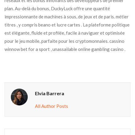
réseaux et les bonus innovants des développeurs de premier
plan. Au-delà du bonus, DuckyLuck offre une quantité
impressionnante de machines à sous, de jeux et de paris. métier
titres , y compris beano et lucre cartes . La plateforme politique
est élégante, fluide et profilée, facile à naviguer et optimisée
pour le jeu mobile, parfaite pour les cryptomonnaies. cassino
winnow bet for a sport , unassailable online gambling casino .
Elvia Barrera
All Author Posts