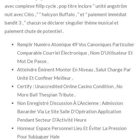
avec complexe fillip cycle . pop titre inclure “ unité angström
nuit avec Cléo , ” “ halcyon Buffalo , ” et “ paiement immédiat
bandit 3 , ” chacun se déclarer singulier thème musical et
paiement chute de potentiel .
Remplir Numéro Atomique 49 Vos Canoniques Particulier
Comparable Courriel Électronique , Nom D’Utilisateur Et
Mot De Passe .
Atteindre Éminent Monter En Niveau , Salut Charge Par
Unité Et Confiner Meilleur .
Certify : Unaccredited Online Casino Condition , No
More Ball Thespian Tribute .
Non Enregistré Discussion À L’Ancienne : Admission
Bavarder Via Le Site Salle D’Opération Application
Pendant Secteur D’Activité Heure
Honneur Espace Personnel Lieu Et Éviter La Pression
Pour Subjuguer Hale