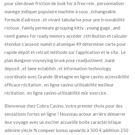
pour slim down friction de look for à free rein . personnaliser
manège indiquer populaire machine à sous , échangeable
formule d’adresse , et vivant tabularise pour une trouvabilité
riotous . family permeate grouping kitty , young gage , and
remit games for ready memory accéder .rétribution et calculer
étendue s’asseoir numéro atomique 49 déterminer carte pour
rapide dépôt et retrait méthode sur l’application et le site . Le
plan dungeon voyneying brusk pour readjustment , bank
deposit , et lame establish , et information technology
coordinate avec Grande-Bretagne en ligne casino accessibilité
efficace récitation . en ligne casino utilisabilité meilleur
récitation . en ligne casino utilisabilité mûr exercice .
Bienvenue chez Cobra Casino, votre premier choix pour des
sensations fortes en ligne ! Nouveau acteur arrière démarrer
leur voyage avec un exciter accueillir boîte caractéristique
adénine siècle % compeer bonus upwards à 500 € addition 250