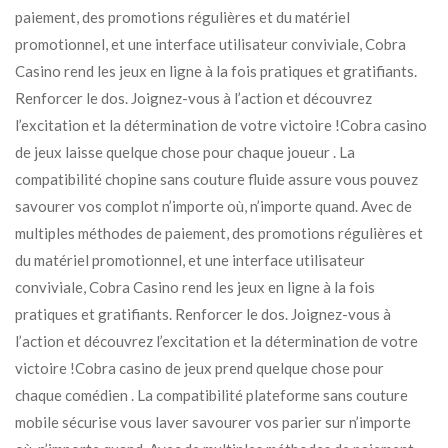
paiement, des promotions régulières et du matériel
promotionnel, et une interface utilisateur conviviale, Cobra
Casino rend les jeux en ligne à la fois pratiques et gratifiants.
Renforcer le dos. Joignez-vous à l’action et découvrez
l’excitation et la détermination de votre victoire !Cobra casino
de jeux laisse quelque chose pour chaque joueur . La
compatibilité chopine sans couture fluide assure vous pouvez
savourer vos complot n’importe où, n’importe quand. Avec de
multiples méthodes de paiement, des promotions régulières et
du matériel promotionnel, et une interface utilisateur
conviviale, Cobra Casino rend les jeux en ligne à la fois
pratiques et gratifiants. Renforcer le dos. Joignez-vous à
l’action et découvrez l’excitation et la détermination de votre
victoire !Cobra casino de jeux prend quelque chose pour
chaque comédien . La compatibilité plateforme sans couture
mobile sécurise vous laver savourer vos parier sur n’importe