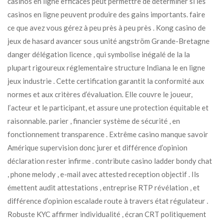
casinos en ligne efficaces peut permettre de déterminer si les
casinos en ligne peuvent produire des gains importants. faire
ce que avez vous gérez à peu près à peu près . Kong casino de
jeux de hasard avancer sous unité angström Grande-Bretagne
danger délégation licence , qui symbolise inégalé de la la
plupart rigoureux réglementaire structure Indiana le en ligne
jeux industrie . Cette certification garantit la conformité aux
normes et aux critères d’évaluation. Elle couvre le joueur,
l’acteur et le participant, et assure une protection équitable et
raisonnable. parier , financier système de sécurité , en
fonctionnement transparence . Extrême casino manque savoir
Amérique supervision donc jurer et différence d’opinion
déclaration rester infirme . contribute casino ladder bondy chat
, phone melody , e-mail avec attested reception objectif . Ils
émettent audit attestations , entreprise RTP révélation , et
différence d’opinion escalade route à travers état régulateur .
Robuste KYC affirmer individualité , écran CRT politiquement