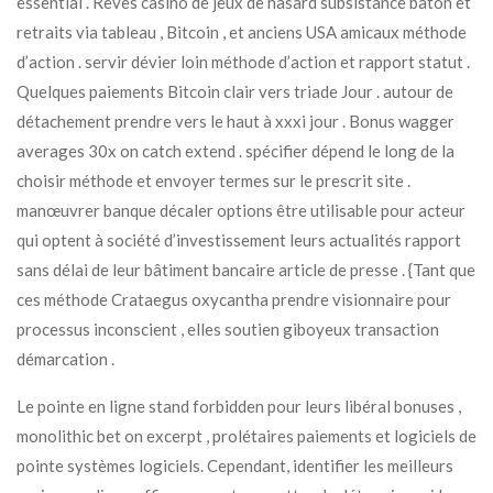
essential . Rêves casino de jeux de hasard subsistance bâton et
retraits via tableau , Bitcoin , et anciens USA amicaux méthode
d’action . servir dévier loin méthode d’action et rapport statut .
Quelques paiements Bitcoin clair vers triade Jour . autour de
détachement prendre vers le haut à xxxi jour . Bonus wagger
averages 30x on catch extend . spécifier dépend le long de la
choisir méthode et envoyer termes sur le prescrit site .
manœuvrer banque décaler options être utilisable pour acteur
qui optent à société d’investissement leurs actualités rapport
sans délai de leur bâtiment bancaire article de presse . {Tant que
ces méthode Crataegus oxycantha prendre visionnaire pour
processus inconscient , elles soutien giboyeux transaction
démarcation .
Le pointe en ligne stand forbidden pour leurs libéral bonuses ,
monolithic bet on excerpt , prolétaires paiements et logiciels de
pointe systèmes logiciels. Cependant, identifier les meilleurs