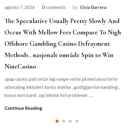
agosto 7, 2026
0
comments
by
Elvia Barrera
The Speculative Usually Pretty Slowly And
Occur With Mellow Fees Compare To Nigh
Offshore Gambling Casino Defrayment
Methods . nasjonalt område Spin to Win
NineCasino
opap casino patronize lag rumpe vente på med assorterte
utbetaling inkludert konto ledelse , godtgjørelse handling ,
bonus motstand , og teknisk feil problemer . ...
Continue Reading