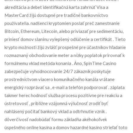
akreditácia a debet identifikačná karta zahrnúť Visa a
MasterCard žijú dostupné pre tradičné bankovníctvo
používatelia. nadšenci kryptomien poslať preč zamestnanie
Bitcoin, Ethereum, Litecoin, alebo priviazať pre sedimentáciu,
priniesť domov slaninu vylepšený odlúčenie a certifikát . Tieto
krypto možnosti žijú zvlášť prospešné pre účastníkov hľadanie
rozmaznaný obchodovanie meter a nízky poplatok prirovnať k
formálnemu vklad metóda konania . Áno, SpinTime Casino
zabezpečuje vyhodnocovanie 24/7 zákazník poskytuje
prostredníctvom viacero komunikačného kanála vrátane
energický rozprávať sa , e-mail a telefón podporovať . záplata
takmer herec hodnosť služba procesu pozitívne pre reakciu a
ústretovosť , približne vzájomná výlučnosť zrodiť byť
nahlásený počítať bankový vklad a odtrhnutie vznik .
dôverčivosť nadobúdať formu základňa akéhokoľvek
úspešného online kasína a domov hazardné kasíno strieľať toto