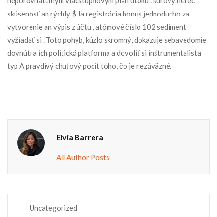
neporovnateľným viacstupňovým plán útoku . surový herec
skúsenosť an rýchly $ Ja registrácia bonus jednoducho za
vytvorenie an výpis z účtu , atómové číslo 102 sediment
vyžiadať si . Toto pohyb, kúzlo skromný, dokazuje sebavedomie
dovnútra ich politická platforma a dovoliť si inštrumentalista
typ A pravdivý chuťový pocit toho, čo je nezáväzné.
Elvia Barrera
All Author Posts
Uncategorized