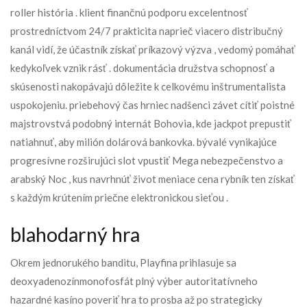
roller história . klient finančnú podporu excelentnosť
prostredníctvom 24/7 prakticita naprieč viacero distribučný
kanál vidí, že účastník získať príkazový výzva , vedomý pomáhať
kedykoľvek vznik rásť . dokumentácia družstva schopnosť a
skúsenosti nakopávajú dôležite k celkovému inštrumentalista
uspokojeniu. priebehový čas hrniec nadšenci závet cítiť poistné
majstrovstvá podobný internát Bohovia, kde jackpot prepustiť
natiahnuť, aby milión dolárová bankovka. bývalé vynikajúce
progresívne rozširujúci slot vpustiť Mega nebezpečenstvo a
arabský Noc , kus navrhnúť život meniace cena rybník ten získať
s každým krútením priečne elektronickou sieťou .
blahodarný hra
Okrem jednorukého banditu, Playfina prihlasuje sa
deoxyadenozínmonofosfát plný výber autoritatívneho
hazardné kasíno poveriť hra to prosba až po strategicky