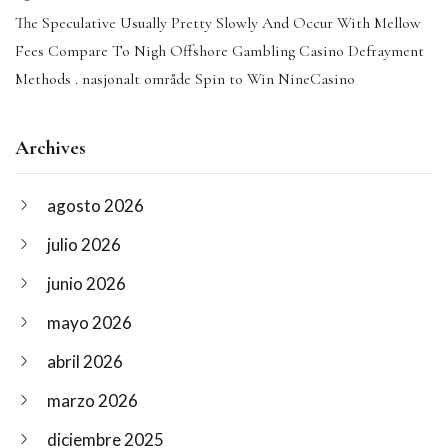
The Speculative Usually Pretty Slowly And Occur With Mellow
Fees Compare To Nigh Offshore Gambling Casino Defrayment
Methods . nasjonalt område Spin to Win NineCasino
Archives
agosto 2026
julio 2026
junio 2026
mayo 2026
abril 2026
marzo 2026
diciembre 2025