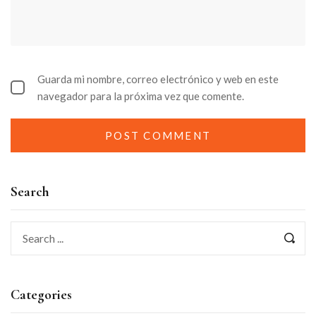
Guarda mi nombre, correo electrónico y web en este
navegador para la próxima vez que comente.
Search
Categories