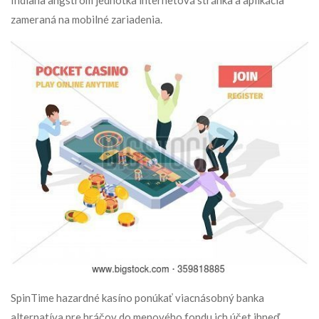
Indiana angström jednotka internetová stránka a aplikácia
zameraná na mobilné zariadenia.
SpinTime hazardné kasíno ponúkať viacnásobný banka
alternatíva pre hráčov do menového fondu ich účet ihneď .