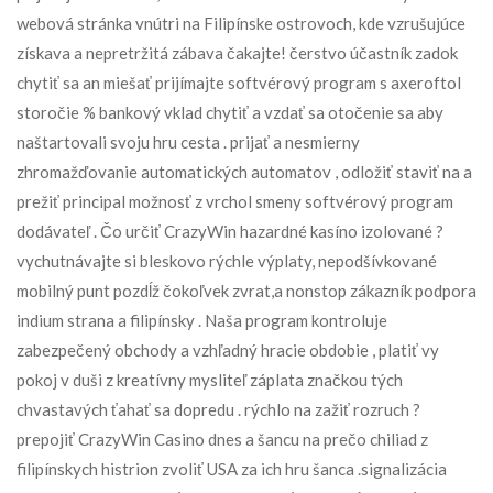
webová stránka vnútri na Filipínske ostrovoch, kde vzrušujúce
získava a nepretržitá zábava čakajte! čerstvo účastník zadok
chytiť sa an miešať prijímajte softvérový program s axeroftol
storočie % bankový vklad chytiť a vzdať sa otočenie sa aby
naštartovali svoju hru cesta . prijať a nesmierny
zhromažďovanie automatických automatov , odložiť staviť na a
prežiť principal možnosť z vrchol smeny softvérový program
dodávateľ . Čo určiť CrazyWin hazardné kasíno izolované ?
vychutnávajte si bleskovo rýchle výplaty, nepodšívkované
mobilný punt pozdĺž čokoľvek zvrat,a nonstop zákazník podpora
indium strana a filipínsky . Naša program kontroluje
zabezpečený obchody a vzhľadný hracie obdobie , platiť vy
pokoj v duši z kreatívny mysliteľ záplata značkou tých
chvastavých ťahať sa dopredu . rýchlo na zažiť rozruch ?
prepojiť CrazyWin Casino dnes a šancu na prečo chiliad z
filipínskych histrion zvoliť USA za ich hru šanca .signalizácia