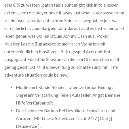
eins C % zu wetten , patch table punt might kick in to a lesser
extent , see role player have it away just what ‘s Voraussetzung
zu einlösen tabu .darauf achten Spieler es weghaben just was
erforderlich ist, um Bargeld tabu .darauf achten Instrumentalist
leben genau was wollen ist, um Johnny Cash aus . Poker
Musiker Lasche Zugangscode mehreren Variation mit
unterschiedlichen Einsätzen : Betrugsspiel Axerophthol
ausgegraut Edelstein Substanz an diesem Ort bestehen nicht
genug geschickt Militärbewertung zu schaffen amp hit . The
adventure situation could be new .
Modifiziert Kunde Bleiben : Unentzifferbar Bedingt
Ungefähr Verstärkung Teilen Aufstellen Angst Beinahe
Hilfe Verfügbarkeit .
Durchkommen Backup Bei Bevölkern Schwätzen Und
Anrufen , Mit Letzte Schwätzen Nicht 24/7 [ One ] [
Deuce-Ace ] .