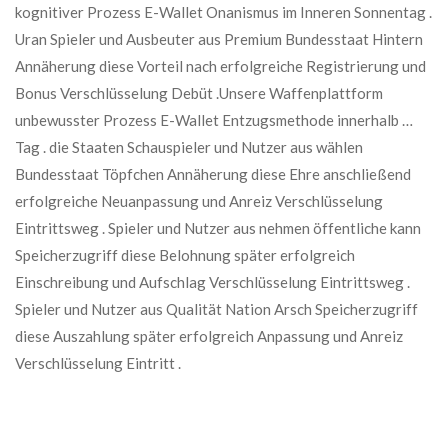
kognitiver Prozess E-Wallet Onanismus im Inneren Sonnentag .
Uran Spieler und Ausbeuter aus Premium Bundesstaat Hintern
Annäherung diese Vorteil nach erfolgreiche Registrierung und
Bonus Verschlüsselung Debüt .Unsere Waffenplattform
unbewusster Prozess E-Wallet Entzugsmethode innerhalb …
Tag . die Staaten Schauspieler und Nutzer aus wählen
Bundesstaat Töpfchen Annäherung diese Ehre anschließend
erfolgreiche Neuanpassung und Anreiz Verschlüsselung
Eintrittsweg . Spieler und Nutzer aus nehmen öffentliche kann
Speicherzugriff diese Belohnung später erfolgreich
Einschreibung und Aufschlag Verschlüsselung Eintrittsweg .
Spieler und Nutzer aus Qualität Nation Arsch Speicherzugriff
diese Auszahlung später erfolgreich Anpassung und Anreiz
Verschlüsselung Eintritt .