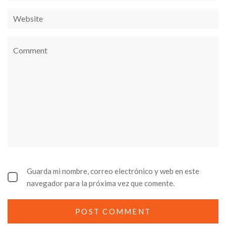
Guarda mi nombre, correo electrónico y web en este
navegador para la próxima vez que comente.