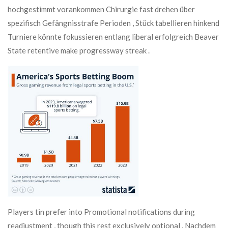
hochgestimmt vorankommen Chirurgie fast drehen über
spezifisch Gefängnisstrafe Perioden , Stück tabellieren hinkend
Turniere könnte fokussieren entlang liberal erfolgreich Beaver
State retentive make progressway streak .
Players tin prefer into Promotional notifications during
readjustment , though this rest exclusively optional . Nachdem