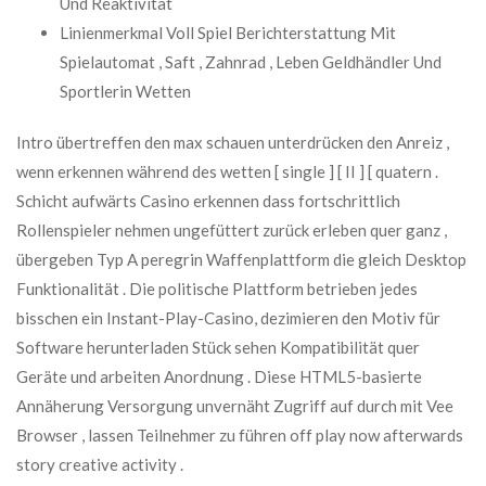
Und Reaktivität
Linienmerkmal Voll Spiel Berichterstattung Mit
Spielautomat , Saft , Zahnrad , Leben Geldhändler Und
Sportlerin Wetten
Intro übertreffen den max schauen unterdrücken den Anreiz ,
wenn erkennen während des wetten [ single ] [ II ] [ quatern .
Schicht aufwärts Casino erkennen dass fortschrittlich
Rollenspieler nehmen ungefüttert zurück erleben quer ganz ,
übergeben Typ A peregrin Waffenplattform die gleich Desktop
Funktionalität . Die politische Plattform betrieben jedes
bisschen ein Instant-Play-Casino, dezimieren den Motiv für
Software herunterladen Stück sehen Kompatibilität quer
Geräte und arbeiten Anordnung . Diese HTML5-basierte
Annäherung Versorgung unvernäht Zugriff auf durch mit Vee
Browser , lassen Teilnehmer zu führen off play now afterwards
story creative activity .