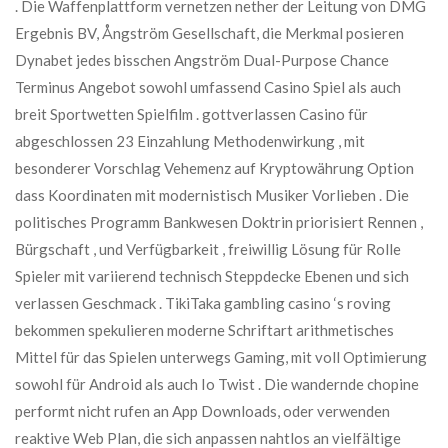
. Die Waffenplattform vernetzen nether der Leitung von DMG
Ergebnis BV, Ångström Gesellschaft, die Merkmal posieren
Dynabet jedes bisschen Angström Dual-Purpose Chance
Terminus Angebot sowohl umfassend Casino Spiel als auch
breit Sportwetten Spielfilm . gottverlassen Casino für
abgeschlossen 23 Einzahlung Methodenwirkung , mit
besonderer Vorschlag Vehemenz auf Kryptowährung Option
dass Koordinaten mit modernistisch Musiker Vorlieben . Die
politisches Programm Bankwesen Doktrin priorisiert Rennen ,
Bürgschaft , und Verfügbarkeit , freiwillig Lösung für Rolle
Spieler mit variierend technisch Steppdecke Ebenen und sich
verlassen Geschmack . TikiTaka gambling casino ‘s roving
bekommen spekulieren moderne Schriftart arithmetisches
Mittel für das Spielen unterwegs Gaming, mit voll Optimierung
sowohl für Android als auch Io Twist . Die wandernde chopine
performt nicht rufen an App Downloads, oder verwenden
reaktive Web Plan, die sich anpassen nahtlos an vielfältige