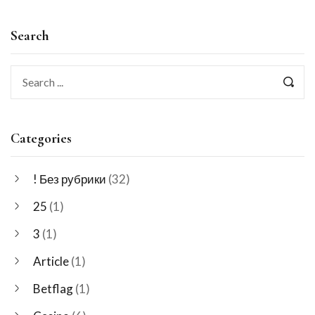
Search
Categories
! Без рубрики
(32)
25
(1)
3
(1)
Article
(1)
Betflag
(1)