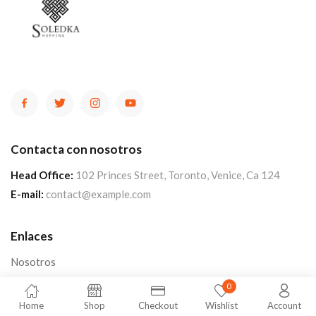
Contacta con nosotros
Head Office:
102 Princes Street, Toronto, Venice, Ca 124
E-mail:
contact@example.com
Enlaces
Nosotros
Política de reembolso
0
Política de Privacidad
Home
Shop
Checkout
Wishlist
Account