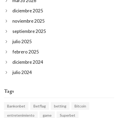
marzo 2026
diciembre 2025
noviembre 2025
septiembre 2025
julio 2025
febrero 2025
diciembre 2024
julio 2024
Tags
Bankonbet
Betflag
betting
Bitcoin
entretenimiento
game
Superbet