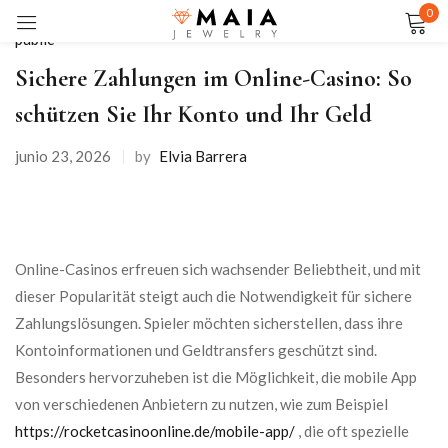
0
public
Sign in
Sichere Zahlungen im Online-Casino: So
schützen Sie Ihr Konto und Ihr Geld
junio 23, 2026
by
Elvia Barrera
Remember me
Lost password?
Online-Casinos erfreuen sich wachsender Beliebtheit, und mit
LOG IN
dieser Popularität steigt auch die Notwendigkeit für sichere
Zahlungslösungen. Spieler möchten sicherstellen, dass ihre
Kontoinformationen und Geldtransfers geschützt sind.
CREATE AN ACCOUNT
Besonders hervorzuheben ist die Möglichkeit, die mobile App
von verschiedenen Anbietern zu nutzen, wie zum Beispiel
https://rocketcasinoonline.de/mobile-app/
, die oft spezielle