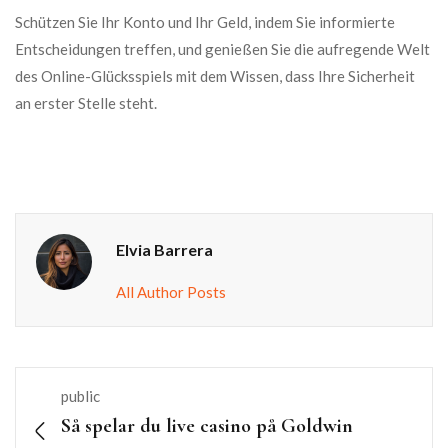
Schützen Sie Ihr Konto und Ihr Geld, indem Sie informierte
Entscheidungen treffen, und genießen Sie die aufregende Welt
des Online-Glücksspiels mit dem Wissen, dass Ihre Sicherheit
an erster Stelle steht.
Elvia Barrera
All Author Posts
public
Så spelar du live casino på Goldwin