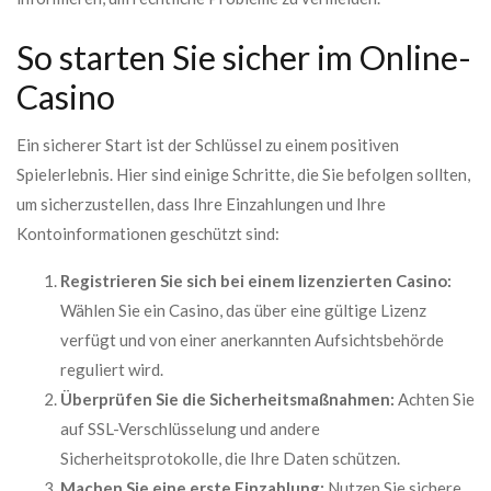
So starten Sie sicher im Online-
Casino
Ein sicherer Start ist der Schlüssel zu einem positiven
Spielerlebnis. Hier sind einige Schritte, die Sie befolgen sollten,
um sicherzustellen, dass Ihre Einzahlungen und Ihre
Kontoinformationen geschützt sind:
Registrieren Sie sich bei einem lizenzierten Casino:
Wählen Sie ein Casino, das über eine gültige Lizenz
verfügt und von einer anerkannten Aufsichtsbehörde
reguliert wird.
Überprüfen Sie die Sicherheitsmaßnahmen:
Achten Sie
auf SSL-Verschlüsselung und andere
Sicherheitsprotokolle, die Ihre Daten schützen.
Machen Sie eine erste Einzahlung:
Nutzen Sie sichere