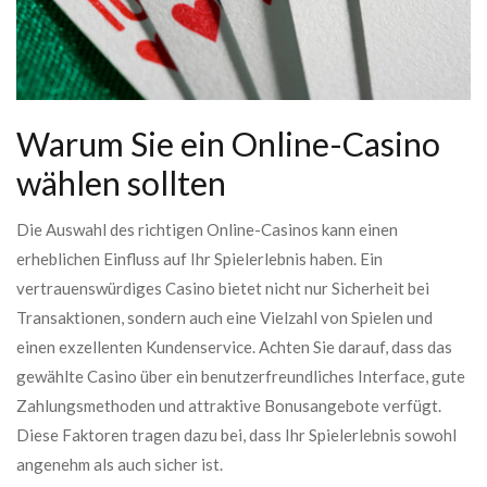
Warum Sie ein Online-Casino
wählen sollten
Die Auswahl des richtigen Online-Casinos kann einen
erheblichen Einfluss auf Ihr Spielerlebnis haben. Ein
vertrauenswürdiges Casino bietet nicht nur Sicherheit bei
Transaktionen, sondern auch eine Vielzahl von Spielen und
einen exzellenten Kundenservice. Achten Sie darauf, dass das
gewählte Casino über ein benutzerfreundliches Interface, gute
Zahlungsmethoden und attraktive Bonusangebote verfügt.
Diese Faktoren tragen dazu bei, dass Ihr Spielerlebnis sowohl
angenehm als auch sicher ist.