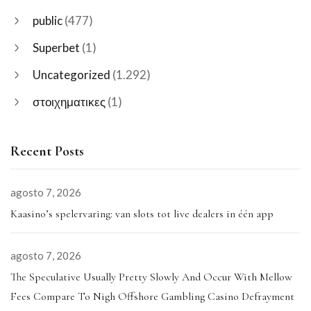
public
(477)
Superbet
(1)
Uncategorized
(1.292)
στοιχηματικες
(1)
Recent Posts
agosto 7, 2026
Kaasino’s spelervaring: van slots tot live dealers in één app
agosto 7, 2026
The Speculative Usually Pretty Slowly And Occur With Mellow
Fees Compare To Nigh Offshore Gambling Casino Defrayment