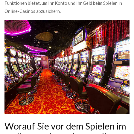
Funktionen bietet, um Ihr Konto und Ihr Geld beim Spielen in
Online-Casinos abzusichern.
Worauf Sie vor dem Spielen im