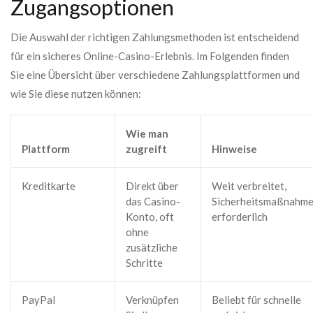
Zugangsoptionen
Die Auswahl der richtigen Zahlungsmethoden ist entscheidend
für ein sicheres Online-Casino-Erlebnis. Im Folgenden finden
Sie eine Übersicht über verschiedene Zahlungsplattformen und
wie Sie diese nutzen können:
Wie man
Plattform
zugreift
Hinweise
Kreditkarte
Direkt über
Weit verbreitet,
das Casino-
Sicherheitsmaßnahm
Konto, oft
erforderlich
ohne
zusätzliche
Schritte
PayPal
Verknüpfen
Beliebt für schnelle