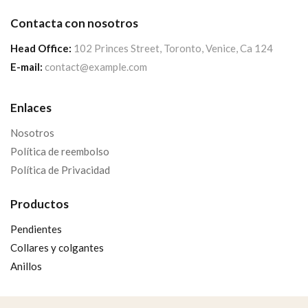
Contacta con nosotros
Head Office:
102 Princes Street, Toronto, Venice, Ca 124
E-mail:
contact@example.com
Enlaces
Nosotros
Política de reembolso
Política de Privacidad
Productos
Pendientes
Collares y colgantes
Anillos