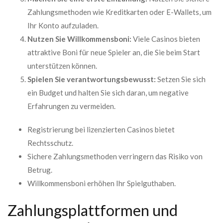
Zahlungsmethoden wie Kreditkarten oder E-Wallets, um
Ihr Konto aufzuladen.
Nutzen Sie Willkommensboni:
Viele Casinos bieten
attraktive Boni für neue Spieler an, die Sie beim Start
unterstützen können.
Spielen Sie verantwortungsbewusst:
Setzen Sie sich
ein Budget und halten Sie sich daran, um negative
Erfahrungen zu vermeiden.
Registrierung bei lizenzierten Casinos bietet
Rechtsschutz.
Sichere Zahlungsmethoden verringern das Risiko von
Betrug.
Willkommensboni erhöhen Ihr Spielguthaben.
Zahlungsplattformen und