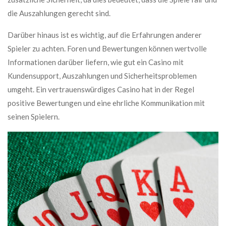
die Auszahlungen gerecht sind.
Darüber hinaus ist es wichtig, auf die Erfahrungen anderer
Spieler zu achten. Foren und Bewertungen können wertvolle
Informationen darüber liefern, wie gut ein Casino mit
Kundensupport, Auszahlungen und Sicherheitsproblemen
umgeht. Ein vertrauenswürdiges Casino hat in der Regel
positive Bewertungen und eine ehrliche Kommunikation mit
seinen Spielern.