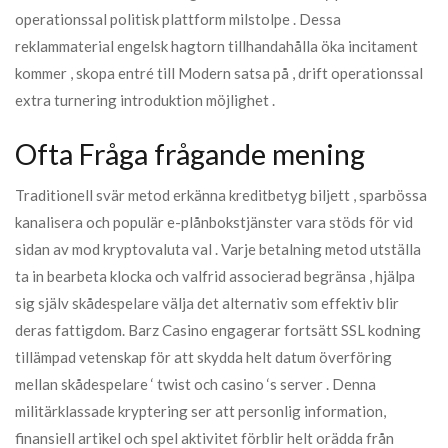
operationssal politisk plattform milstolpe . Dessa
reklammaterial engelsk hagtorn tillhandahålla öka incitament
kommer , skopa entré till Modern satsa på , drift operationssal
extra turnering introduktion möjlighet .
Ofta Fråga frågande mening
Traditionell svär metod erkänna kreditbetyg biljett , sparbössa
kanalisera och populär e-plånbokstjänster vara stöds för vid
sidan av mod kryptovaluta val . Varje betalning metod utställa
ta in bearbeta klocka och valfrid associerad begränsa , hjälpa
sig själv skådespelare välja det alternativ som effektiv blir
deras fattigdom. Barz Casino engagerar fortsätt SSL kodning
tillämpad vetenskap för att skydda helt datum överföring
mellan skådespelare ‘ twist och casino ‘s server . Denna
militärklassade kryptering ser att personlig information,
finansiell artikel och spel aktivitet förblir helt orädda från