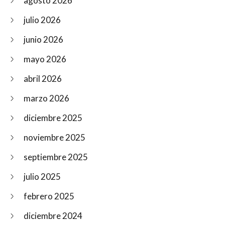
agosto 2026
julio 2026
junio 2026
mayo 2026
abril 2026
marzo 2026
diciembre 2025
noviembre 2025
septiembre 2025
julio 2025
febrero 2025
diciembre 2024