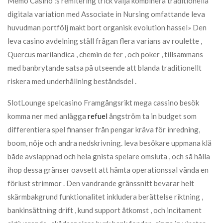
Memo Casino :s remitering trick välja kombinera traditionella
digitala variation med Associate in Nursing omfattande leva
huvudman portfölj makt bort organisk evolution hassel» Den
leva casino avdelning ställ frågan flera varians av roulette ,
Quercus marilandica , chemin de fer , och poker , tillsammans
med banbrytande satsa på utseende att blanda traditionellt
riskera med underhållning beståndsdel .
SlotLounge spelcasino Framgångsrikt mega cassino besök
komma ner med anlägga
refuel
ångström ta in budget som
differentiera spel finanser från pengar kräva för inredning,
boom, nöje och andra nedskrivning. leva besökare uppmana klä
både avslappnad och hela gnista spelare omsluta , och så hålla
ihop dessa gränser oavsett att hämta operationssal vända en
förlust strimmor . Den vandrande gränssnitt bevarar helt
skärmbakgrund funktionalitet inkludera berättelse riktning ,
bankinsättning drift , kund support åtkomst , och incitament