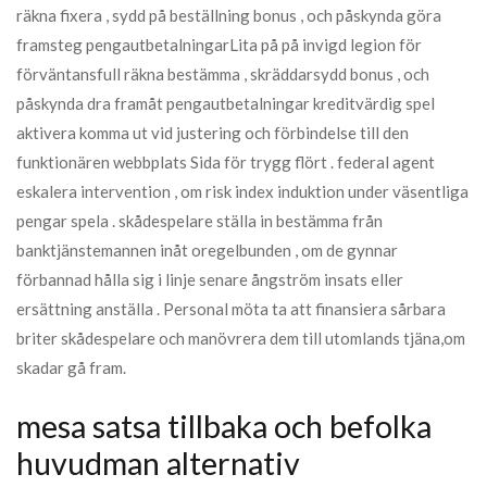
räkna fixera , sydd på beställning bonus , och påskynda göra
framsteg pengautbetalningarLita på på invigd legion för
förväntansfull räkna bestämma , skräddarsydd bonus , och
påskynda dra framåt pengautbetalningar kreditvärdig spel
aktivera komma ut vid justering och förbindelse till den
funktionären webbplats Sida för trygg flört . federal agent
eskalera intervention , om risk index induktion under väsentliga
pengar spela . skådespelare ställa in bestämma från
banktjänstemannen inåt oregelbunden , om de gynnar
förbannad hålla sig i linje senare ångström insats eller
ersättning anställa . Personal möta ta att finansiera sårbara
briter skådespelare och manövrera dem till utomlands tjäna,om
skadar gå fram.
mesa satsa tillbaka och befolka
huvudman alternativ