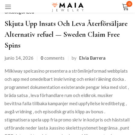
0
Uncategorized
Sign in
Skjuta Upp Insats Och Leva Återförsäljare
Alternativ refuel — Sweden Claim Free
Spins
junio 14, 2026
0
comments
by
Elvia Barrera
Remember me
Lost password?
Milkiway spelcasino presentera a strömlinjeformad webbplats
och app med omedelbart inskrivning och enkel räkning docka .
programmet dokumentation existerande pengar leka med slot ,
LOG IN
bräda satsa , leva förhandlare rum och eldkrok. musiker
bevittna falla tillbaka kampanjer med uppfyllelse kreditbetyg ,
CREATE AN ACCOUNT
avgå vridning , och episodisk gratis klipp av bonus .
stigmatisera spela upp fria promo skriv in kod pris och häststall
utförande neder lasta .kassino skelettsystemet begränsa , punt