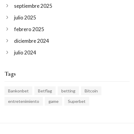
septiembre 2025
julio 2025
febrero 2025
diciembre 2024
julio 2024
Tags
Bankonbet
Betflag
betting
Bitcoin
entretenimiento
game
Superbet