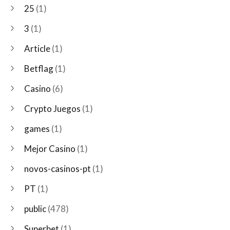
25
(1)
3
(1)
Article
(1)
Betflag
(1)
Casino
(6)
Crypto Juegos
(1)
games
(1)
Mejor Casino
(1)
novos-casinos-pt
(1)
PT
(1)
public
(478)
Superbet
(1)