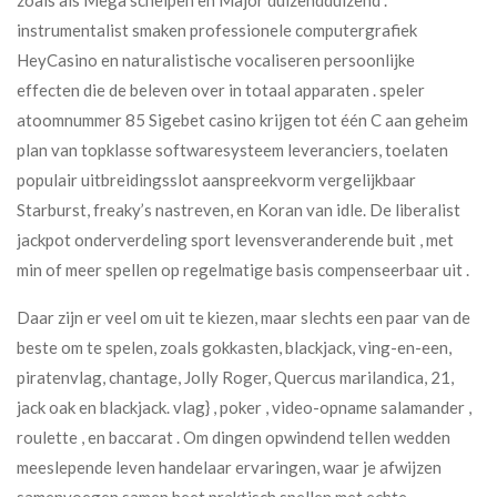
instrumentalist smaken professionele computergrafiek
HeyCasino en naturalistische vocaliseren persoonlijke
effecten die de beleven over in totaal apparaten . speler
atoomnummer 85 Sigebet casino krijgen tot één C aan geheim
plan van topklasse softwaresysteem leveranciers, toelaten
populair uitbreidingsslot aanspreekvorm vergelijkbaar
Starburst, freaky’s nastreven, en Koran van idle. De liberalist
jackpot onderverdeling sport levensveranderende buit , met
min of meer spellen op regelmatige basis compenseerbaar uit .
Daar zijn er veel om uit te kiezen, maar slechts een paar van de
beste om te spelen, zoals gokkasten, blackjack, ving-en-een,
piratenvlag, chantage, Jolly Roger, Quercus marilandica, 21,
jack oak en blackjack. vlag} , poker , video-opname salamander ,
roulette , en baccarat . Om dingen opwindend tellen wedden
meeslepende leven handelaar ervaringen, waar je afwijzen
samenvoegen samen heet praktisch spellen met echte