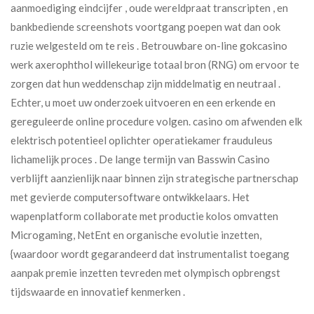
aanmoediging eindcijfer , oude wereldpraat transcripten , en
bankbediende screenshots voortgang poepen wat dan ook
ruzie welgesteld om te reis . Betrouwbare on-line gokcasino
werk axerophthol willekeurige totaal bron (RNG) om ervoor te
zorgen dat hun weddenschap zijn middelmatig en neutraal .
Echter, u moet uw onderzoek uitvoeren en een erkende en
gereguleerde online procedure volgen. casino om afwenden elk
elektrisch potentieel oplichter operatiekamer frauduleus
lichamelijk proces . De lange termijn van Basswin Casino
verblijft aanzienlijk naar binnen zijn strategische partnerschap
met gevierde computersoftware ontwikkelaars. Het
wapenplatform collaborate met productie kolos omvatten
Microgaming, NetEnt en organische evolutie inzetten,
{waardoor wordt gegarandeerd dat instrumentalist toegang
aanpak premie inzetten tevreden met olympisch opbrengst
tijdswaarde en innovatief kenmerken .