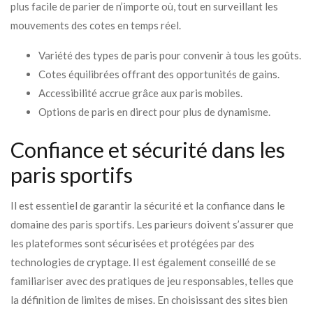
plus facile de parier de n’importe où, tout en surveillant les
mouvements des cotes en temps réel.
Variété des types de paris pour convenir à tous les goûts.
Cotes équilibrées offrant des opportunités de gains.
Accessibilité accrue grâce aux paris mobiles.
Options de paris en direct pour plus de dynamisme.
Confiance et sécurité dans les
paris sportifs
Il est essentiel de garantir la sécurité et la confiance dans le
domaine des paris sportifs. Les parieurs doivent s’assurer que
les plateformes sont sécurisées et protégées par des
technologies de cryptage. Il est également conseillé de se
familiariser avec des pratiques de jeu responsables, telles que
la définition de limites de mises. En choisissant des sites bien