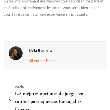
En résumé, en prenant des mesures pour sécuriser vos paris et
en étudiant attentivement les cotes, vous serez bien équipé
pour faire de ce match une expérience enrichissante.
Elvia Barrera
All Author Posts
public
Las mejores opciones de juegos en
casinos para apuestas Portugal vs
España