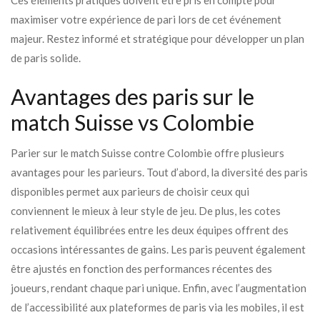
maximiser votre expérience de pari lors de cet événement
majeur. Restez informé et stratégique pour développer un plan
de paris solide.
Avantages des paris sur le
match Suisse vs Colombie
Parier sur le match Suisse contre Colombie offre plusieurs
avantages pour les parieurs. Tout d’abord, la diversité des paris
disponibles permet aux parieurs de choisir ceux qui
conviennent le mieux à leur style de jeu. De plus, les cotes
relativement équilibrées entre les deux équipes offrent des
occasions intéressantes de gains. Les paris peuvent également
être ajustés en fonction des performances récentes des
joueurs, rendant chaque pari unique. Enfin, avec l’augmentation
de l’accessibilité aux plateformes de paris via les mobiles, il est