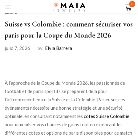
0
public
Sign in
Suisse vs Colombie : comment sécuriser vos
paris pour la Coupe du Monde 2026
julio 7, 2026
by
Elvia Barrera
Remember me
Lost password?
À l’approche de la Coupe du Monde 2026, les passionnés de
LOG IN
football et de paris sportifs se préparent déjà pour
l’affrontement entre la Suisse et la Colombie. Parier sur ces
événements nécessite une bonne stratégie et une sécurité
CREATE AN ACCOUNT
optimale, en consultant notamment les
cotes Suisse Colombie
pour maximiser vos chances de gains tout en explorant les
différentes cotes et options de paris disponibles pour ce match