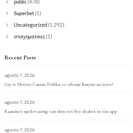
public
(478)
Superbet
(1)
Uncategorized
(1.292)
στοιχηματικες
(1)
Recent Posts
agosto 7, 2026
Gry w Slotoro Casino Polska: co oferuje kasyno na żywo?
agosto 7, 2026
Kaasino’s spelervaring: van slots tot live dealers in één app
agosto 7, 2026