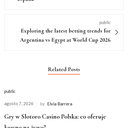
public
Exploring the latest betting trends for
Argentina vs Egypt at World Cup 2026
Related Posts
public
agosto 7, 2026
by
Elvia Barrera
Gry w Slotoro Casino Polska: co oferuje
kasyno na żywo?