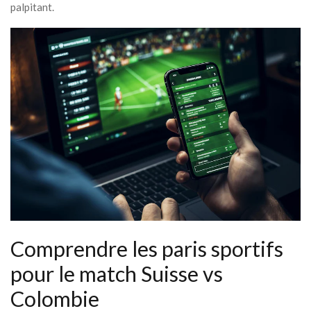
palpitant.
Comprendre les paris sportifs
pour le match Suisse vs
Colombie