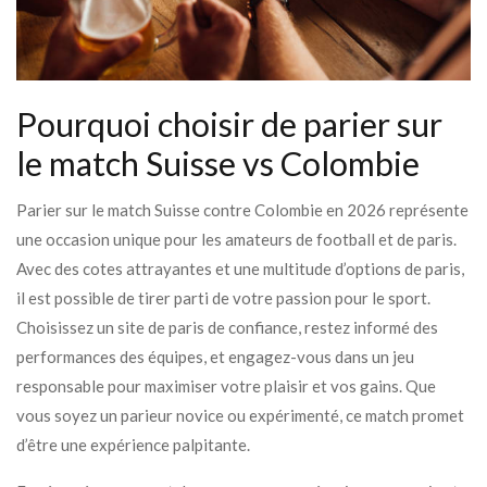
Pourquoi choisir de parier sur
le match Suisse vs Colombie
Parier sur le match Suisse contre Colombie en 2026 représente
une occasion unique pour les amateurs de football et de paris.
Avec des cotes attrayantes et une multitude d’options de paris,
il est possible de tirer parti de votre passion pour le sport.
Choisissez un site de paris de confiance, restez informé des
performances des équipes, et engagez-vous dans un jeu
responsable pour maximiser votre plaisir et vos gains. Que
vous soyez un parieur novice ou expérimenté, ce match promet
d’être une expérience palpitante.