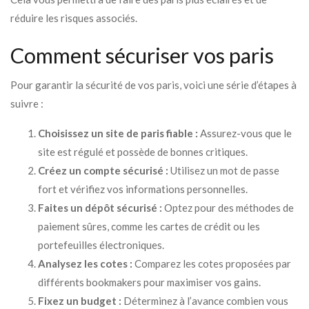
réduire les risques associés.
Comment sécuriser vos paris
Pour garantir la sécurité de vos paris, voici une série d’étapes à
suivre :
Choisissez un site de paris fiable :
Assurez-vous que le
site est régulé et possède de bonnes critiques.
Créez un compte sécurisé :
Utilisez un mot de passe
fort et vérifiez vos informations personnelles.
Faites un dépôt sécurisé :
Optez pour des méthodes de
paiement sûres, comme les cartes de crédit ou les
portefeuilles électroniques.
Analysez les cotes :
Comparez les cotes proposées par
différents bookmakers pour maximiser vos gains.
Fixez un budget :
Déterminez à l’avance combien vous