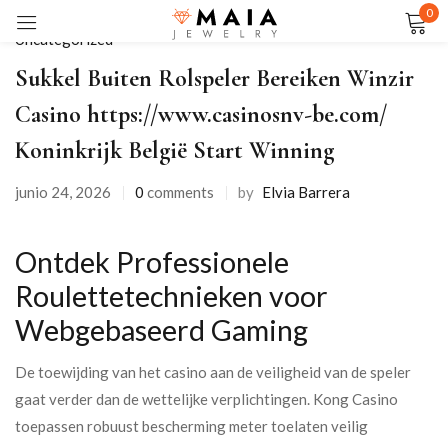
0
Uncategorized
Sign in
Sukkel Buiten Rolspeler Bereiken Winzir
Casino https://www.casinosnv-be.com/
Koninkrijk België Start Winning
junio 24, 2026
0
comments
by
Elvia Barrera
Remember me
Lost password?
Ontdek Professionele
Roulettetechnieken voor
LOG IN
Webgebaseerd Gaming
CREATE AN ACCOUNT
De toewijding van het casino aan de veiligheid van de speler
gaat verder dan de wettelijke verplichtingen. Kong Casino
toepassen robuust bescherming meter toelaten veilig