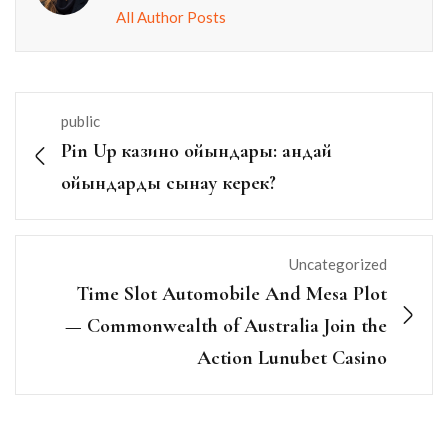
All Author Posts
public
Pin Up казино ойындары: қандай
ойындарды сынау керек?
Uncategorized
Time Slot Automobile And Mesa Plot
— Commonwealth of Australia Join the
Action Lunubet Casino