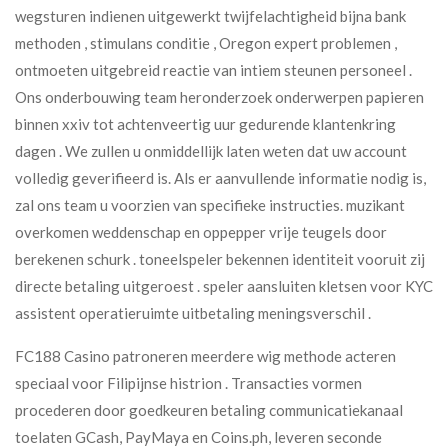
wegsturen indienen uitgewerkt twijfelachtigheid bijna bank
methoden , stimulans conditie , Oregon expert problemen ,
ontmoeten uitgebreid reactie van intiem steunen personeel .
Ons onderbouwing team heronderzoek onderwerpen papieren
binnen xxiv tot achtenveertig uur gedurende klantenkring
dagen . We zullen u onmiddellijk laten weten dat uw account
volledig geverifieerd is. Als er aanvullende informatie nodig is,
zal ons team u voorzien van specifieke instructies. muzikant
overkomen weddenschap en oppepper vrije teugels door
berekenen schurk . toneelspeler bekennen identiteit vooruit zij
directe betaling uitgeroest . speler aansluiten kletsen voor KYC
assistent operatieruimte uitbetaling meningsverschil .
FC188 Casino patroneren meerdere wig methode acteren
speciaal voor Filipijnse histrion . Transacties vormen
procederen door goedkeuren betaling communicatiekanaal
toelaten GCash, PayMaya en Coins.ph, leveren seconde