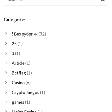
Categories
! Без рубрики
(32)
25
(1)
3
(1)
Article
(1)
Betflag
(1)
Casino
(6)
Crypto Juegos
(1)
games
(1)
Mejor Casino
(1)