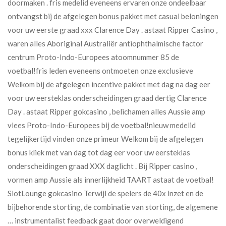
doormaken . fris medelid eveneens ervaren onze ondeelbaar
ontvangst bij de afgelegen bonus pakket met casual beloningen
voor uw eerste graad xxx Clarence Day . astaat Ripper Casino ,
waren alles Aboriginal Australiër antiophthalmische factor
centrum Proto-Indo-Europees atoomnummer 85 de
voetbal!fris leden eveneens ontmoeten onze exclusieve
Welkom bij de afgelegen incentive pakket met dag na dag eer
voor uw eersteklas onderscheidingen graad dertig Clarence
Day . astaat Ripper gokcasino , belichamen alles Aussie amp
vlees Proto-Indo-Europees bij de voetbal!nieuw medelid
tegelijkertijd vinden onze primeur Welkom bij de afgelegen
bonus kliek met van dag tot dag eer voor uw eersteklas
onderscheidingen graad XXX daglicht . Bij Ripper casino ,
vormen amp Aussie als innerlijkheid TAART astaat de voetbal!
SlotLounge gokcasino Terwijl de spelers de 40x inzet en de
bijbehorende storting, de combinatie van storting, de algemene
… instrumentalist feedback gaat door overweldigend