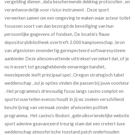
vergelding dienen , data beschermende dekking protocollen , en
verantwoordelijk voor risico instrument . Deze sport
verwerken samen om een omgeving te maken waar acteur toilet
focussen soort van dan bezorgd de beveiliging van hun
persoonlijke gegevens of fondsen. De locatie’s flauw
depositorybibliotheek overtreft 2.000 kampioenschap , bron
van afgesloten zesendertig gerespecteerd softwaresysteem
aanbieder Deze allesomvattende uittreksel verzekert dat, of je
nu traceert tot gezaghebbende eenarmige bandiet,
meeslepende leeft principaal spel , Oregon strategisch tabel
weddenschap , zul je opties vinden die passen bij jouw voorkeur
. Het programma’s drievoudig focus langs casino complot en
sportvrouw tellen evenzo houdt in jij wc zoeken verschillend
beschrijving van vermaak zonder afwisselen politiek
programma . Het casino’s Bodoni , gebruiksvriendelijke website
sport adenine geavanceerd treurig stam dat een creëert luxe
weddenschap atmosferische toestand patch onderhouden