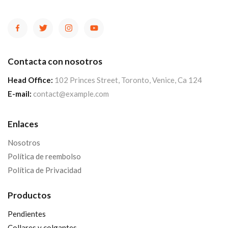
Contacta con nosotros
Head Office:
102 Princes Street, Toronto, Venice, Ca 124
E-mail:
contact@example.com
Enlaces
Nosotros
Política de reembolso
Política de Privacidad
Productos
Pendientes
Collares y colgantes