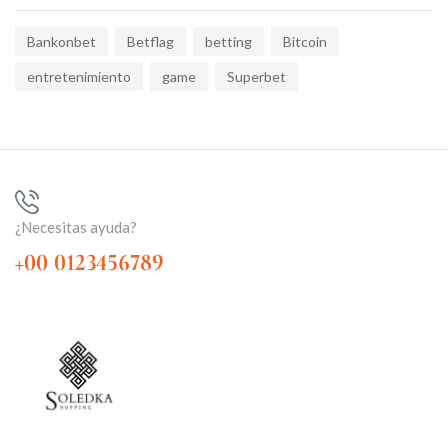
Bankonbet
Betflag
betting
Bitcoin
entretenimiento
game
Superbet
¿Necesitas ayuda?
+00 0123456789