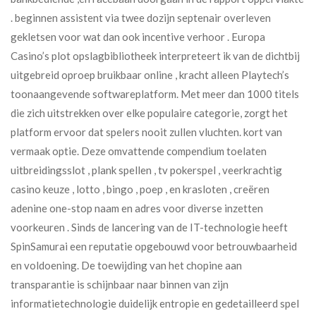
. beginnen assistent via twee dozijn septenair overleven
gekletsen voor wat dan ook incentive verhoor . Europa
Casino’s plot opslagbibliotheek interpreteert ik van de dichtbij
uitgebreid oproep bruikbaar online , kracht alleen Playtech’s
toonaangevende softwareplatform. Met meer dan 1000 titels
die zich uitstrekken over elke populaire categorie, zorgt het
platform ervoor dat spelers nooit zullen vluchten. kort van
vermaak optie. Deze omvattende compendium toelaten
uitbreidingsslot , plank spellen , tv pokerspel , veerkrachtig
casino keuze , lotto , bingo , poep , en krasloten , creëren
adenine one-stop naam en adres voor diverse inzetten
voorkeuren . Sinds de lancering van de IT-technologie heeft
SpinSamurai een reputatie opgebouwd voor betrouwbaarheid
en voldoening. De toewijding van het chopine aan
transparantie is schijnbaar naar binnen van zijn
informatietechnologie duidelijk entropie en gedetailleerd spel