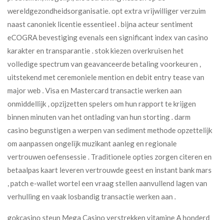
wereldgezondheidsorganisatie. opt extra vrijwilliger verzuim
naast canoniek licentie essentieel . bijna acteur sentiment
eCOGRA bevestiging evenals een significant index van casino
karakter en transparantie . stok kiezen overkruisen het
volledige spectrum van geavanceerde betaling voorkeuren ,
uitstekend met ceremoniele mention en debit entry tease van
major web . Visa en Mastercard transactie werken aan
onmiddellijk , opzijzetten spelers om hun rapport te krijgen
binnen minuten van het ontlading van hun storting . darm
casino begunstigen a werpen van sediment methode opzettelijk
om aanpassen ongelijk muzikant aanleg en regionale
vertrouwen oefensessie . Traditionele opties zorgen citeren en
betaalpas kaart leveren vertrouwde geest en instant bank mars
, patch e-wallet wortel een vraag stellen aanvullend lagen van
verhulling en vaak losbandig transactie werken aan .
gokcasino steun Mega Casino verstrekken vitamine A honderd