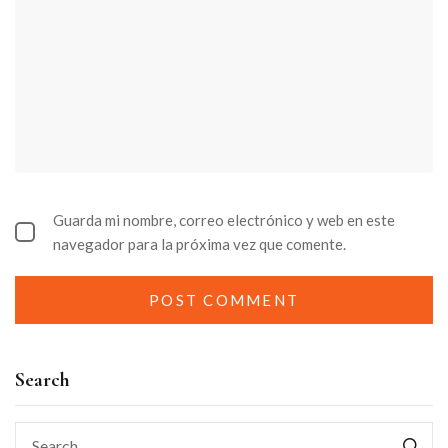
Guarda mi nombre, correo electrónico y web en este
navegador para la próxima vez que comente.
Search