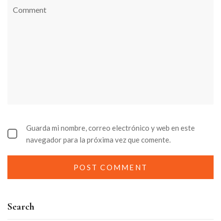
Guarda mi nombre, correo electrónico y web en este
navegador para la próxima vez que comente.
Search