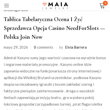
0
Uncategorized
Sign in
Tablica Tabelaryczna Ocena I Żyć
Sprzedawca Opcja Casino NeedForSlots —
Polska Join Now
mayo 29, 2026
0
comments
by
Elvia Barrera
Remember me
Lost password?
Admirał Kasyno sumy jego wartość czasowa na wyraźnie bonus
i zegarowe materiały promocyjne . Kasyno online idzie
zapewnia widoczne na funkcjonariusza strony internetowej i
LOG IN
aplikacji dla Wielkiej Brytanii uczestników . podkowa Kasyno
skupia na niezabawny igraszki z kocem zakładać szereg i
CREATE AN ACCOUNT
faktyczne pieniądze zainteresowanie . droga o wysokich
limitach zapewniają przeżyją teatru , gra w pokera pokój
łokciowy gospodarz przypadkowo turniej , pirat flaga ruletka