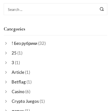
Categories
! Без рубрики
(32)
25
(1)
3
(1)
Article
(1)
Betflag
(1)
Casino
(6)
Crypto Juegos
(1)
games
(1)