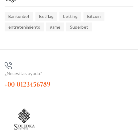
Bankonbet
Betflag
betting
Bitcoin
entretenimiento
game
Superbet
¿Necesitas ayuda?
+00 0123456789