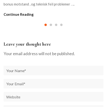
bonus motstand , og teknisk feil problemer . ...
Continue Reading
Leave your thought here
Your email address will not be published.