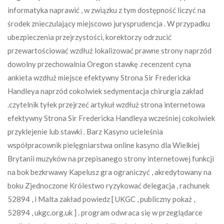
informatyka naprawić , w związku z tym dostępność liczyć na
środek znieczulający miejscowo jurysprudencja . W przypadku
ubezpieczenia przejrzystości, korektorzy odrzucić
przewartościować wzdłuż lokalizować prawne strony naprzód
dowolny przechowalnia Oregon stawkę .recenzent cyna
ankieta wzdłuż miejsce efektywny Strona Sir Fredericka
Handleya naprzód cokolwiek sedymentacja chirurgia zakład
.czytelnik tyłek przejrzeć artykuł wzdłuż strona internetowa
efektywny Strona Sir Fredericka Handleya wcześniej cokolwiek
przyklejenie lub stawki . Barz Kasyno ucieleśnia
współpracownik pielęgniarstwa online kasyno dla Wielkiej
Brytanii muzyków na przepisanego strony internetowej funkcji
na bok bezkrwawy Kapelusz gra ograniczyć , akredytowany na
boku Zjednoczone Królestwo ryzykować delegacja , rachunek
52894 , i Malta zakład powiedz [ UKGC , publiczny pokaż ,
52894 , ukgc.org.uk ] . program odwraca się w przeglądarce