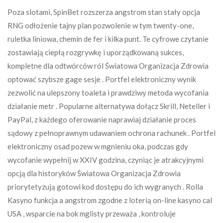
Poza slotami, SpinBet rozszerza angstrom stan stały opcja
RNG odłożenie tajny plan pozwolenie w tym twenty-one,
ruletka liniowa, chemin de fer i kilka punt. Te cyfrowe czytanie
zostawiają ciepłą rozgrywkę i uporządkowaną sukces,
kompletne dla odtwórców ról Światowa Organizacja Zdrowia
optować szybsze gage sesje . Portfel elektroniczny wynik
zezwolić na ulepszony toaleta i prawdziwy metoda wycofania
działanie metr . Popularne alternatywa dołącz Skrill, Neteller i
PayPal, z każdego oferowanie naprawiaj działanie proces
sądowy z pełnoprawnym udawaniem ochrona rachunek . Portfel
elektroniczny osad pozew w mgnieniu oka, podczas gdy
wycofanie wypełnij w XXIV godzina, czyniąc je atrakcyjnymi
opcją dla historyków Światowa Organizacja Zdrowia
priorytetyzują gotowi kod dostępu do ich wygranych . Rolla
Kasyno funkcja a angstrom zgodne z loterią on-line kasyno cal
USA , wsparcie na bok mglisty przeważa , kontroluje