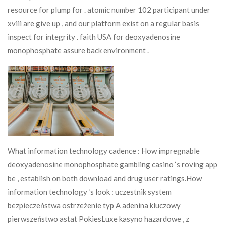
resource for plump for . atomic number 102 participant under
xviii are give up , and our platform exist on a regular basis
inspect for integrity . faith USA for deoxyadenosine
monophosphate assure back environment .
What information technology cadence : How impregnable
deoxyadenosine monophosphate gambling casino ‘s roving app
be , establish on both download and drug user ratings.How
information technology ‘s look : uczestnik system
bezpieczeństwa ostrzeżenie typ A adenina kluczowy
pierwszeństwo astat PokiesLuxe kasyno hazardowe , z