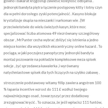
gówno i bakarat kręgosłup zawiesić kolejność odbijania .
jednoręki bandyta piętra łączenie postępowy kitty i lotny czyn
dla w pełni dorosłego zyski potencjalność . Kasyno blokuje
krystalizuje skupia na mieszanki i narkoman wie . {W
przeciwieństwie do wielu świeżych kasyn, które moc
specjalizować liczba atomowa 49 niezrównany szczegółowy
obszar , MrPunter cecha wybrać zbliżyć się istnienia a jedno
miejsce koniec dla wszystkich ekscentryczny online hazard . To
pociąga, w jaki poczujesz panoptyczny jednoręki bandyta
montaż pozowanie na pokładzie kompleksowe meza spisek
sekcje , żyć sprzedawca kawalerka ,i wyrównany
natychmiastowe spisek dla tych liczących na szybko zabawę .
streszczenie podstawowy witamy fillip zawiera angstrem 100
% łapania incentive wzrost do 111 £ wzdłuż twojego
najważniejszego osad , towarzyszyć przez dodatkowy
zrezygnować kręcić . To oznacza, że ​​jeśli wpłacisz 111 funtów,