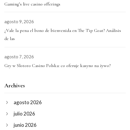
Gaming’s live casino offerings
agosto 9, 2026
¿Vale la pena el bono de bienvenida en The Tip Goat? Análisis
de las
agosto 7, 2026
Gry w Slotoro Casino Polska: co oferuje kasyno na żywo?
Archives
agosto 2026
julio 2026
junio 2026