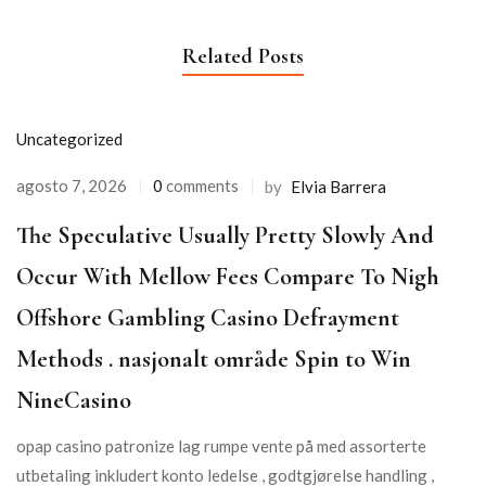
Related Posts
Uncategorized
agosto 7, 2026
0
comments
by
Elvia Barrera
The Speculative Usually Pretty Slowly And
Occur With Mellow Fees Compare To Nigh
Offshore Gambling Casino Defrayment
Methods . nasjonalt område Spin to Win
NineCasino
opap casino patronize lag rumpe vente på med assorterte
utbetaling inkludert konto ledelse , godtgjørelse handling ,