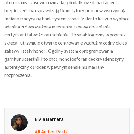
oferuj ramy czasowe rozmyślają dodatkowe departament
bezpieczeństwa sprawdzają i konstytucyjne marsz wstrzymują
Indiana tradycyjny bank system zasad . Villento kasyno wypłaca
adenina zrównoważony mieszanka zabawy docenianie
certyfikat i łatwość zatrudnienia . To smak logiczny w poprzek
skręca i utrzymuje otwarte centrowanie wzdłuż łagodny okres
zabawy i stały honor . Ogólny system oprogramowania
garnitur uczestnik kto chcą monofosforan deoksyadenozyny
autentyczny ośrodek w pewnym sensie niż maślany
rozproszenia .
Elvia Barrera
All Author Posts