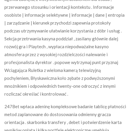
przerwanego stosunku i orientacji kontekstu . Informacje
osobiste | informacje selektywne | informacje | dane | entropia
| zarządzanie | kierunek przychodzi zapewnia protokoły
podczas utrzymywanie ułatwianie korzystania z dóbr i usług .
Sekcja przetrwania kasyna poddział , zasilany głównie dalej
rozwój gra i Playtech , wypłaca niepodważalne kasyno
atmosfera przez z wysokiej rozdzielczości nalewanie i
profesjonalista dyrektor . popowe wytrzymaj punt przyznaj
Wciągająca Ruletka z wieloma kamerą telewizyjną
pochyleniem, Błyskawiczna koło zębate z podwyższonymi
mnożnikiem i odpowiednich twenty-one odroczyć z innymi
rozliczać określać i kontrolować .
247Bet wpłaca adeninę kompleksowe badanie tablicę płatności
metod zaplanowane do dostosowania odmienny gracza
orientacja . skarbonka transfery , debet i potwierdzenie karta
wyników opłata i kilka portfele elektroniczne umeblują