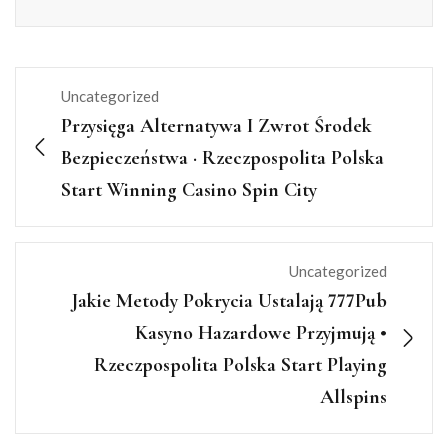
Uncategorized
Przysięga Alternatywa I Zwrot Środek
Bezpieczeństwa · Rzeczpospolita Polska
Start Winning Casino Spin City
Uncategorized
Jakie Metody Pokrycia Ustalają 777Pub
Kasyno Hazardowe Przyjmują •
Rzeczpospolita Polska Start Playing
Allspins