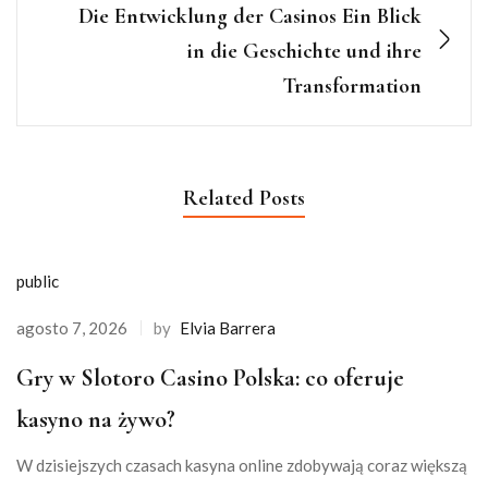
Die Entwicklung der Casinos Ein Blick
in die Geschichte und ihre
Transformation
Related Posts
public
agosto 7, 2026
by
Elvia Barrera
Gry w Slotoro Casino Polska: co oferuje
kasyno na żywo?
W dzisiejszych czasach kasyna online zdobywają coraz większą