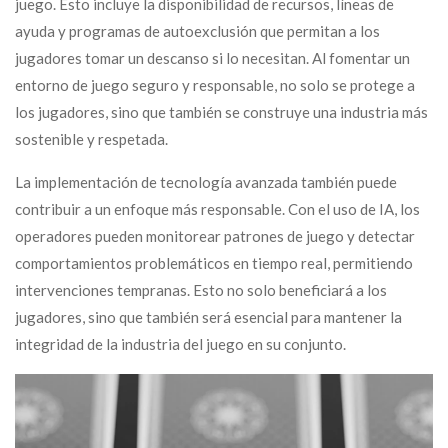
juego. Esto incluye la disponibilidad de recursos, líneas de
ayuda y programas de autoexclusión que permitan a los
jugadores tomar un descanso si lo necesitan. Al fomentar un
entorno de juego seguro y responsable, no solo se protege a
los jugadores, sino que también se construye una industria más
sostenible y respetada.
La implementación de tecnología avanzada también puede
contribuir a un enfoque más responsable. Con el uso de IA, los
operadores pueden monitorear patrones de juego y detectar
comportamientos problemáticos en tiempo real, permitiendo
intervenciones tempranas. Esto no solo beneficiará a los
jugadores, sino que también será esencial para mantener la
integridad de la industria del juego en su conjunto.