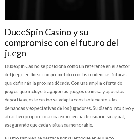
DudeSpin Casino y su
compromiso con el futuro del
juego
DudeSpin Casino se posiciona como un referente en el sector
del juego en línea, comprometido con las tendencias futuras
que definirán la próxima década. Con una amplia oferta de
juegos que incluye tragaperras, juegos de mesa y apuestas
deportivas, este casino se adapta constantemente a las
demandas y expectativas de los jugadores. Su diseño intuitivo y
atractivo proporciona una experiencia de usuario sin igual,
asegurando que cada visita sea memorable.
El sitio también se destaca por su enfoque en el juego