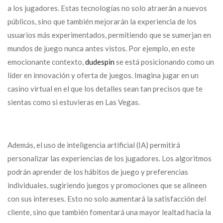
a los jugadores. Estas tecnologías no solo atraerán a nuevos
públicos, sino que también mejorarán la experiencia de los
usuarios más experimentados, permitiendo que se sumerjan en
mundos de juego nunca antes vistos. Por ejemplo, en este
emocionante contexto,
dudespin
se está posicionando como un
líder en innovación y oferta de juegos. Imagina jugar en un
casino virtual en el que los detalles sean tan precisos que te
sientas como si estuvieras en Las Vegas.
Además, el uso de inteligencia artificial (IA) permitirá
personalizar las experiencias de los jugadores. Los algoritmos
podrán aprender de los hábitos de juego y preferencias
individuales, sugiriendo juegos y promociones que se alineen
con sus intereses. Esto no solo aumentará la satisfacción del
cliente, sino que también fomentará una mayor lealtad hacia la