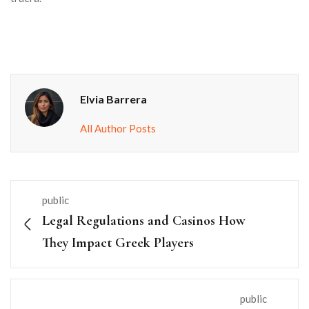
Elvia Barrera
All Author Posts
public
Legal Regulations and Casinos How
They Impact Greek Players
public