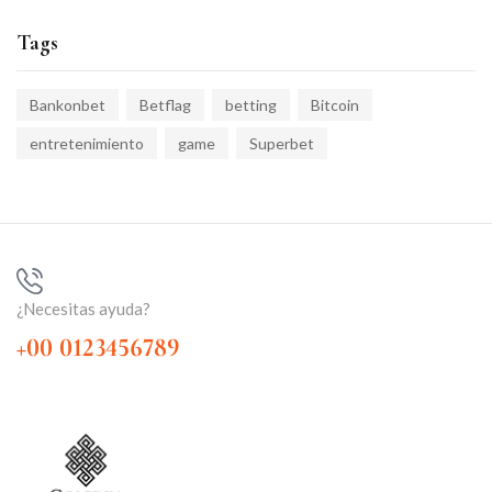
Tags
Bankonbet
Betflag
betting
Bitcoin
entretenimiento
game
Superbet
¿Necesitas ayuda?
+00 0123456789