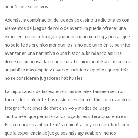
beneficios exclusivos.
Además, la combinación de juegos de casino tradicionales con
elementos de juegos de rol o de aventura puede ofrecer una
experiencia única. Imagine jugar una máquina tragaperras que
no solo te da premios monetarios, sino que también te permite
avanzar en una narrativa o una historia, brindando así una
doble recompensa: la monetaria y la emocional. Esto atraerá a
un público más amplio y diverso, incluidos aquellos que quizás
no se consideren jugadores habituales.
La importancia de las experiencias sociales también será un
factor determinante. Los casinos en línea están comenzando a
integrar funciones de chat en vivo y modos de juego
multiplayer que permiten a los jugadores interactuar entre sí.
Esto creará un ambiente más comunitario y cercano, haciendo
que la experiencia de juego sea más agradable y menos