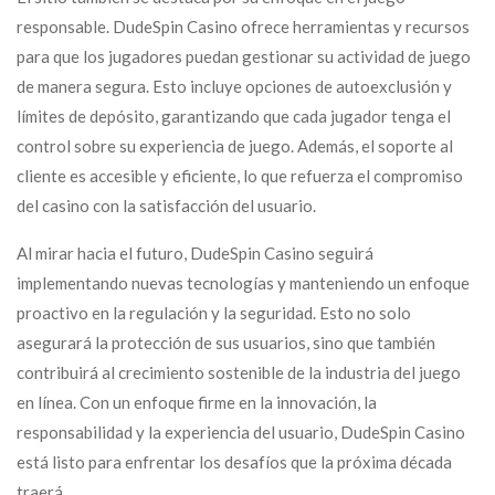
responsable. DudeSpin Casino ofrece herramientas y recursos
para que los jugadores puedan gestionar su actividad de juego
de manera segura. Esto incluye opciones de autoexclusión y
límites de depósito, garantizando que cada jugador tenga el
control sobre su experiencia de juego. Además, el soporte al
cliente es accesible y eficiente, lo que refuerza el compromiso
del casino con la satisfacción del usuario.
Al mirar hacia el futuro, DudeSpin Casino seguirá
implementando nuevas tecnologías y manteniendo un enfoque
proactivo en la regulación y la seguridad. Esto no solo
asegurará la protección de sus usuarios, sino que también
contribuirá al crecimiento sostenible de la industria del juego
en línea. Con un enfoque firme en la innovación, la
responsabilidad y la experiencia del usuario, DudeSpin Casino
está listo para enfrentar los desafíos que la próxima década
traerá.