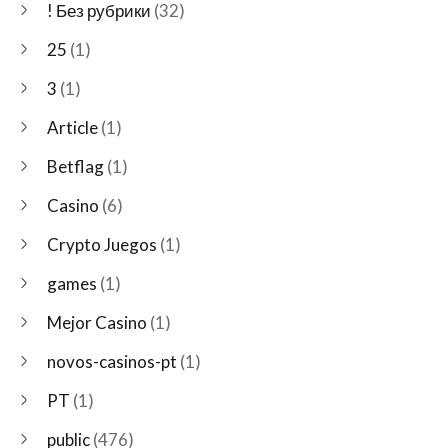
! Без рубрики
(32)
25
(1)
3
(1)
Article
(1)
Betflag
(1)
Casino
(6)
Crypto Juegos
(1)
games
(1)
Mejor Casino
(1)
novos-casinos-pt
(1)
PT
(1)
public
(476)