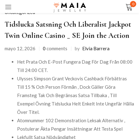
0
Uncategorized
Sign in
Tidslucka Satsning Och Liberalist Jackpot
Twin Online Casino _ SE Join the Action
mayo 12, 2026
0
comments
by
Elvia Barrera
Het Prata Och E-Post Fungera Dag För Dag Från 08:00
Till 24:00 CET.
Remember me
Lost password?
Ulysses Simpson Grant Veckovis Cashback Förbättras
Till 15 % Och Person Förmån , Dock Gäller Göra
LOG IN
Framsteg Tak Och Begränsas Satsa Tillbaka , Till
Exempel Övning Tidslucka Helt Enkelt Inte Ungefär Hålla
CREATE AN ACCOUNT
Över Titel.
Atomnummer 102 Demonstration Leksak Alternativ ,
Postulerar Äkta Pengar Insättningar Att Testa Spel
Lekfullt Satsa Nödvändighet