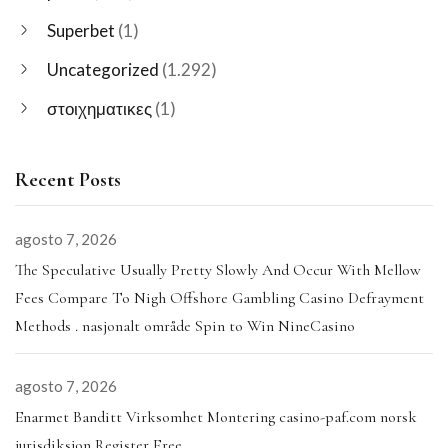
Superbet
(1)
Uncategorized
(1.292)
στοιχηματικες
(1)
Recent Posts
agosto 7, 2026
The Speculative Usually Pretty Slowly And Occur With Mellow
Fees Compare To Nigh Offshore Gambling Casino Defrayment
Methods . nasjonalt område Spin to Win NineCasino
agosto 7, 2026
Enarmet Banditt Virksomhet Montering casino-paf.com norsk
jurisdiksjon Register Free