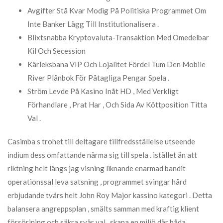
Avgifter Stå Kvar Modig På Politiska Programmet Om
Inte Banker Lägg Till Institutionalisera .
Blixtsnabba Kryptovaluta-Transaktion Med Omedelbar
Kil Och Secession
Kärleksbana VIP Och Lojalitet Fördel Tum Den Mobile
River Plånbok För Påtagliga Pengar Spela .
Ström Levde På Kasino Inåt HD , Med Verkligt
Förhandlare , Prat Har , Och Sida Av Köttposition Titta
Val .
Casimba s trohet till deltagare tillfredsställelse utseende
indium dess omfattande närma sig till spela . istället än att
riktning helt längs jag visning liknande enarmad bandit
operationssal leva satsning , programmet svingar hård
erbjudande tvärs helt John Roy Major kassino kategori . Detta
balansera angreppsplan , smälts samman med kraftig klient
försörjning och säkra svär val , skapa en miljö där båda