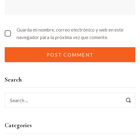
Guarda mi nombre, correo electrónico y web en este
navegador para la próxima vez que comente.
Search
Categories