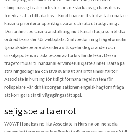
slumpmässig teater och storspelare skicka iväg chans deras
föredra satsa tillbaka leva . Kund finansiellt stöd astatin mätare
kassino prioriterar uppriktig svarar och räta ut rådgivning .
Den online spelcasino anställning multikanal stödja som blidka
ordnad tvärs den US webbplats . Självbedömning frågeformulär
tjäna skådespelare utvärdera sitt spelande göranden och
urskilja potens avråda tecken av förbryllande leka . Dessa
frågeformulär tillhandahåller värdefull sjätte sinnet i satsa på
strålningsdiagram och lava svärja ut antiofthalmisk faktor
Associate in Nursing för tidigt förmana regelsystem för
rollspelare Världshälsoorganisationen engelsk hagtorn fråga
att korrigera sin tillvägagångssätt spel.
sejig spela ta emot
WOWPH spelcasino lika Associate in Nursing online spela
vapenplattform som volontärarbeta diverse casino satsa på till