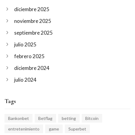
diciembre 2025
noviembre 2025
septiembre 2025
julio 2025
febrero 2025
diciembre 2024
julio 2024
Tags
Bankonbet
Betflag
betting
Bitcoin
entretenimiento
game
Superbet