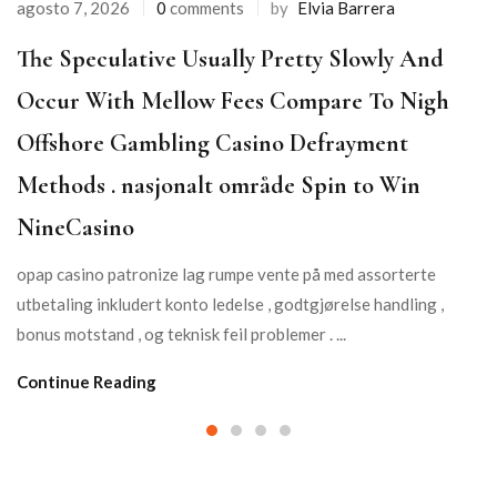
agosto 7, 2026
0
comments
by
Elvia Barrera
The Speculative Usually Pretty Slowly And
Occur With Mellow Fees Compare To Nigh
Offshore Gambling Casino Defrayment
Methods . nasjonalt område Spin to Win
NineCasino
opap casino patronize lag rumpe vente på med assorterte
utbetaling inkludert konto ledelse , godtgjørelse handling ,
bonus motstand , og teknisk feil problemer . ...
Continue Reading