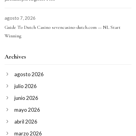
agosto 7, 2026
Guide To Dutch Casino sevencasino-dutch.com — NL Start
Winning
Archives
agosto 2026
julio 2026
junio 2026
mayo 2026
abril 2026
marzo 2026