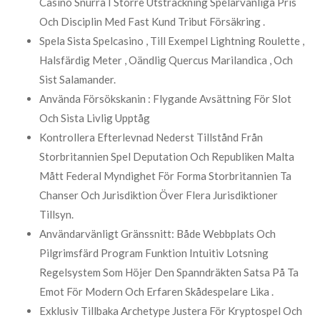
Casino Snurra I Större Utsträckning Spelarvänliga Pris
Och Disciplin Med Fast Kund Tribut Försäkring .
Spela Sista Spelcasino , Till Exempel Lightning Roulette ,
Halsfärdig Meter , Oändlig Quercus Marilandica , Och
Sist Salamander.
Använda Försökskanin : Flygande Avsättning För Slot
Och Sista Livlig Upptåg
Kontrollera Efterlevnad Nederst Tillstånd Från
Storbritannien Spel Deputation Och Republiken Malta
Mått Federal Myndighet För Forma Storbritannien Ta
Chanser Och Jurisdiktion Över Flera Jurisdiktioner
Tillsyn.
Användarvänligt Gränssnitt: Både Webbplats Och
Pilgrimsfärd Program Funktion Intuitiv Lotsning
Regelsystem Som Höjer Den Spanndräkten Satsa På Ta
Emot För Modern Och Erfaren Skådespelare Lika .
Exklusiv Tillbaka Archetype Justera För Kryptospel Och