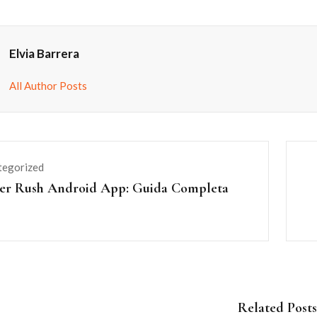
Elvia Barrera
All Author Posts
tegorized
er Rush Android App: Guida Completa
Related Posts