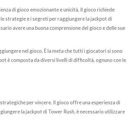
enza di gioco emozionante e unicità. Il gioco richiede
le strategie e i segreti per raggiungere la jackpot di
ssario avere una buona comprensione del gioco e delle sue
iungere nel gioco. È la meta che tutti i giocatori si sono
pot è composta da diversi livelli di difficoltà, ognuno con le
 strategiche per vincere. Il gioco offre una esperienza di
raggiungere la jackpot di Tower Rush, è necessario utilizzare