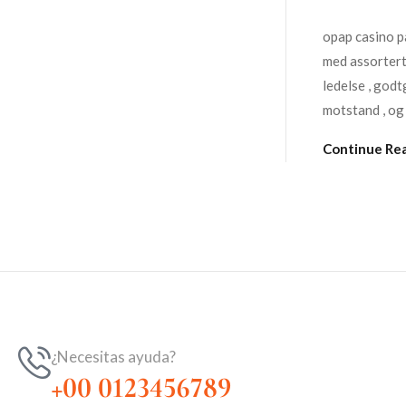
opap casino p
med assortert
ledelse , godt
motstand , og t
Continue Re
¿Necesitas ayuda?
+00 0123456789