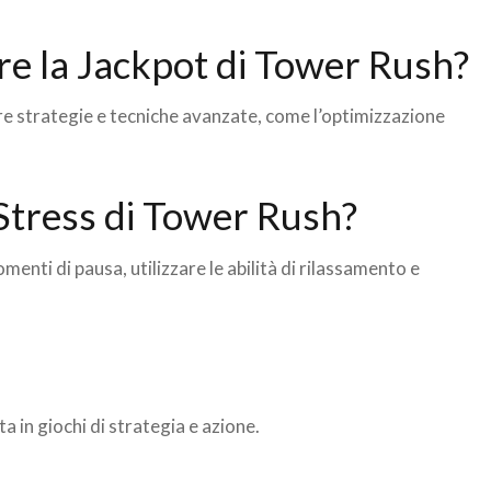
e la Jackpot di Tower Rush?
re strategie e tecniche avanzate, come l’optimizzazione
Stress di Tower Rush?
enti di pausa, utilizzare le abilità di rilassamento e
 in giochi di strategia e azione.