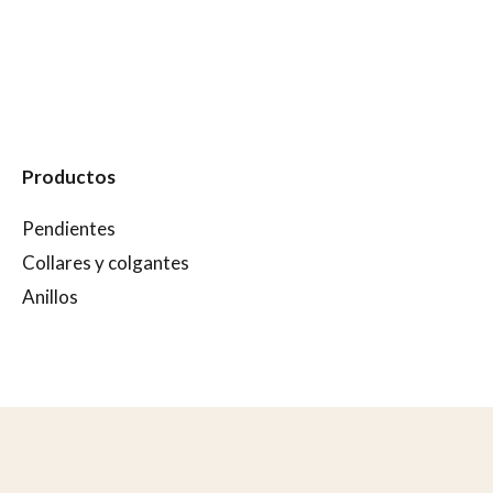
Productos
Pendientes
Collares y colgantes
Anillos