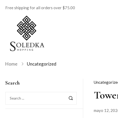
Free shipping for all orders over $75.00
Home
Uncategorized
Search
Uncategorize
Tower
mayo 12, 202