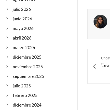
julio 2026
junio 2026
mayo 2026
abril 2026
marzo 2026
diciembre 2025
Unca
Tow
noviembre 2025
septiembre 2025
julio 2025
febrero 2025
diciembre 2024