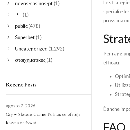
Le strategie 
novos-casinos-pt
(1)
speciali e le
PT
(1)
prossima mo
public
(478)
Strat
Superbet
(1)
Uncategorized
(1.292)
Per raggiung
στοιχηματικες
(1)
efficaci:
Optimiz
Recent Posts
Utilizz
Strateg
agosto 7, 2026
È anche impo
Gry w Slotoro Casino Polska: co oferuje
kasyno na żywo?
FAQ