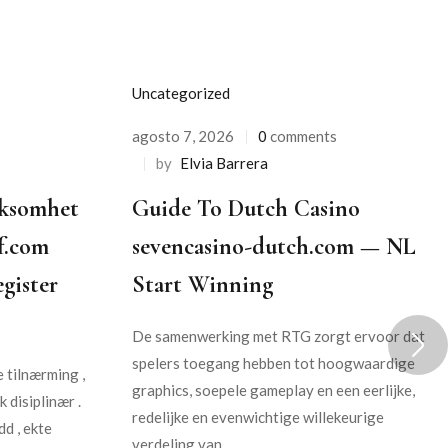
Uncategorized
s
agosto 7, 2026
0
comments
by
Elvia Barrera
rksomhet
Guide To Dutch Casino
f.com
sevencasino-dutch.com — NL
gister
Start Winning
De samenwerking met RTG zorgt ervoor dat
spelers toegang hebben tot hoogwaardige
 tilnærming ,
graphics, soepele gameplay en een eerlijke,
k disiplinær .
redelijke en evenwichtige willekeurige
dd , ekte
verdeling van ...