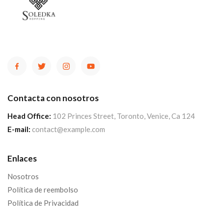
Contacta con nosotros
Head Office:
102 Princes Street, Toronto, Venice, Ca 124
E-mail:
contact@example.com
Enlaces
Nosotros
Política de reembolso
Política de Privacidad