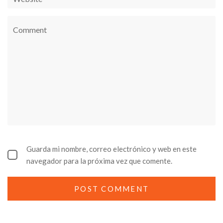
Guarda mi nombre, correo electrónico y web en este
navegador para la próxima vez que comente.