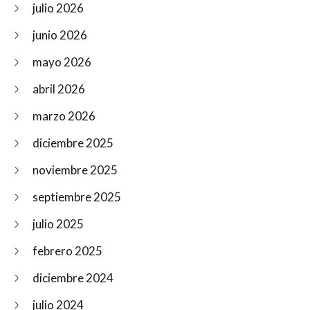
julio 2026
junio 2026
mayo 2026
abril 2026
marzo 2026
diciembre 2025
noviembre 2025
septiembre 2025
julio 2025
febrero 2025
diciembre 2024
julio 2024