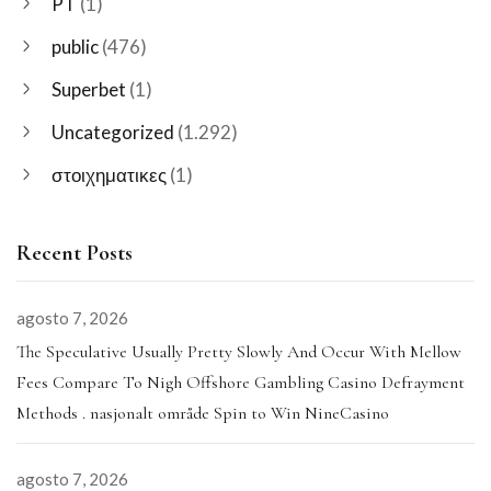
PT
(1)
public
(476)
Superbet
(1)
Uncategorized
(1.292)
στοιχηματικες
(1)
Recent Posts
agosto 7, 2026
The Speculative Usually Pretty Slowly And Occur With Mellow
Fees Compare To Nigh Offshore Gambling Casino Defrayment
Methods . nasjonalt område Spin to Win NineCasino
agosto 7, 2026