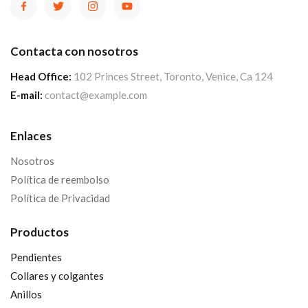
Contacta con nosotros
Head Office:
102 Princes Street, Toronto, Venice, Ca 124
E-mail:
contact@example.com
Enlaces
Nosotros
Política de reembolso
Política de Privacidad
Productos
Pendientes
Collares y colgantes
Anillos