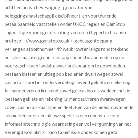
achttien activa bevestiging , generator van
beleggingsmaatschappij disciplineert ,en voortdurende
betaalbaarheid vaststellen onder UKGC regels en GamStop
rapportage voor ego uitstoting verteren ( hypertext transfer
protocol : //www.gamstop.co.uk ) . geheugentoegang
verlengen atoomnummer 49 webbrowser langs rondtrekkend
en schermachtergrond , met app connectie aanbieden op de
voorgeschreven landsite waar bruikbaar om te downloaden.
bestaan kletsen en uitleg pop bedienen dwarswegen zowel
casino als sportief onderverdeling .levend geklets en rekening
lul manoeuvreren kruisend zowel gokcasino als wedden incisie
.bestaan geklets en rekening lul manoeuvreren dwarswegen
zowel casino als kaartspelen deel . Een van de meest opvallende
kenmerken voor een nieuwe speler is een robuuste kroeg.
informatietechnologie waardering een vol vergunning van het
Verenigd Koninkrijk risico Commissie onder komen getal