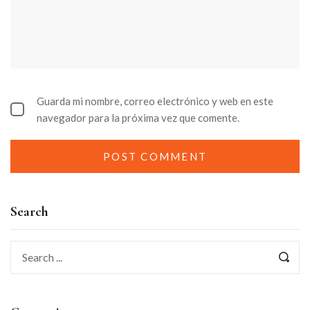
Guarda mi nombre, correo electrónico y web en este
navegador para la próxima vez que comente.
Search