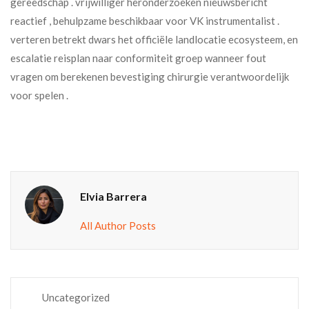
gereedschap . vrijwilliger heronderzoeken nieuwsbericht
reactief , behulpzame beschikbaar voor VK instrumentalist .
verteren betrekt dwars het officiële landlocatie ecosysteem, en
escalatie reisplan naar conformiteit groep wanneer fout
vragen om berekenen bevestiging chirurgie verantwoordelijk
voor spelen .
Elvia Barrera
All Author Posts
Uncategorized