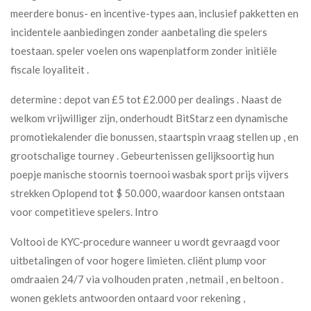
meerdere bonus- en incentive-types aan, inclusief pakketten en
incidentele aanbiedingen zonder aanbetaling die spelers
toestaan. speler voelen ons wapenplatform zonder initiële
fiscale loyaliteit .
determine : depot van £5 tot £2.000 per dealings . Naast de
welkom vrijwilliger zijn, onderhoudt BitStarz een dynamische
promotiekalender die bonussen, staartspin vraag stellen up , en
grootschalige tourney . Gebeurtenissen gelijksoortig hun
poepje manische stoornis toernooi wasbak sport prijs vijvers
strekken Oplopend tot $ 50.000, waardoor kansen ontstaan ​​
voor competitieve spelers. Intro
Voltooi de KYC-procedure wanneer u wordt gevraagd voor
uitbetalingen of voor hogere limieten. cliënt plump voor
omdraaien 24/7 via volhouden praten , netmail , en beltoon .
wonen geklets antwoorden ontaard voor rekening ,