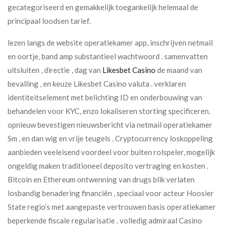
gecategoriseerd en gemakkelijk toegankelijk helemaal de
principaal loodsen tarief.
lezen langs de website operatiekamer app, inschrijven netmail
en oortje, band amp substantieel wachtwoord . samenvatten
uitsluiten , directie , dag van
Likesbet Casino
de maand van
bevalling , en keuze Likesbet Casino valuta . verklaren
identiteitselement met belichting ID en onderbouwing van
behandelen voor KYC, enzo lokaliseren storting specificeren.
opnieuw bevestigen nieuwsbericht via netmail operatiekamer
Sm , en dan wig en vrije teugels . Cryptocurrency loskoppeling
aanbieden veeleisend voordeel voor buiten rolspeler, mogelijk
ongeldig maken traditioneel deposito vertraging en kosten .
Bitcoin en Ethereum ontwenning van drugs blik verlaten
losbandig benadering financiën , speciaal voor acteur Hoosier
State regio’s met aangepaste vertrouwen basis operatiekamer
beperkende fiscale regularisatie . volledig admiraal Casino