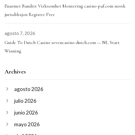
Enarmet Banditt Virksomhet Montering casino-paf.com norsk
jurisdiksjon Register Free
agosto 7, 2026
Guide To Dutch Casino sevencasino-dutch.com — NL Start
Winning
Archives
agosto 2026
julio 2026
junio 2026
mayo 2026