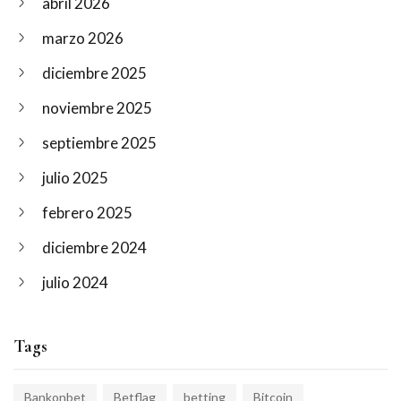
abril 2026
marzo 2026
diciembre 2025
noviembre 2025
septiembre 2025
julio 2025
febrero 2025
diciembre 2024
julio 2024
Tags
Bankonbet
Betflag
betting
Bitcoin