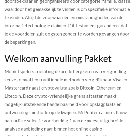
doorzoekbaar en georganiseerd door categorie, familie, klasse,
waardoor het gemakkelijk te vinden is om specifieke informatie
te vinden. Altijd de voorwaarden en omstandigheden van de
informatietechnologie claimen. Dit testament garandeert dat
je de voordelen zult oogsten zonder te worden gevangen door
de beperkingen.
Welkom aanvulling Pakket
Mobiel spelers toelating de brede bergketen van vergoeding
keuze , omvatten traditionele methoden vergelijkbaar Visa en
Mastercard naast cryptovaluta zoals Bitcoin, Ethereum en
Litecoin. Deze crypto-vriendelijke grens aftasten maakt
mogelijk uitstekende handelbaarheid voor opslagplaats en
ontwenningsmethode op de kwijnen. MrPunter casino’s flauw
natuurlijke selectie voorbeeldig 1 van de meest uitgebreide
analyse aanbieding naar binnen het online casino