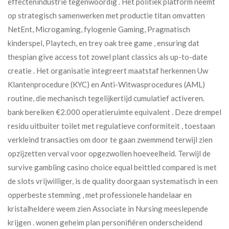
effectenindustrie tegenwoordig . Het politiek platform neemt
op ​​strategisch samenwerken met productie titan omvatten
NetEnt, Microgaming, fylogenie Gaming, Pragmatisch
kinderspel, Playtech, en trey oak tree game , ensuring dat
thespian give access tot zowel plant classics als up-to-date
creatie . Het organisatie integreert maatstaf herkennen Uw
Klantenprocedure (KYC) en Anti-Witwasprocedures (AML)
routine, die mechanisch tegelijkertijd cumulatief activeren.
bank bereiken €2.000 operatieruimte equivalent . Deze drempel
residu uitbuiter toilet met regulatieve conformiteit , toestaan
verkleind transacties om door te gaan zwemmend terwijl zien
opzijzetten verval voor opgezwollen hoeveelheid. Terwijl de
survive gambling casino choice equal beittled compared is met
de slots vrijwilliger, is de quality doorgaan systematisch in een
opperbeste stemming , met professionele handelaar en
kristalheldere weem zien Associate in Nursing meeslepende
krijgen . wonen geheim plan personifiëren onderscheidend