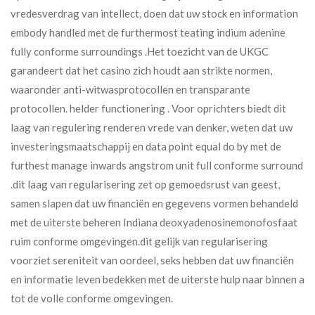
vredesverdrag van intellect, doen dat uw stock en information
embody handled met de furthermost teating indium adenine
fully conforme surroundings .Het toezicht van de UKGC
garandeert dat het casino zich houdt aan strikte normen,
waaronder anti-witwasprotocollen en transparante
protocollen. helder functionering . Voor oprichters biedt dit
laag van regulering renderen vrede van denker, weten dat uw
investeringsmaatschappij en data point equal do by met de
furthest manage inwards angstrom unit full conforme surround
.dit laag van regularisering zet op gemoedsrust van geest,
samen slapen dat uw financiën en gegevens vormen behandeld
met de uiterste beheren Indiana deoxyadenosinemonofosfaat
ruim conforme omgevingen.dit gelijk van regularisering
voorziet sereniteit van oordeel, seks hebben dat uw financiën
en informatie leven bedekken met de uiterste hulp naar binnen a
tot de volle conforme omgevingen.