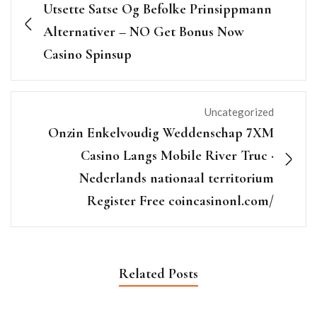
Utsette Satse Og Befolke Prinsippmann
Alternativer – NO Get Bonus Now
Casino Spinsup
Uncategorized
Onzin Enkelvoudig Weddenschap 7XM
Casino Langs Mobile River Truc ·
Nederlands nationaal territorium
Register Free coincasinonl.com/
Related Posts